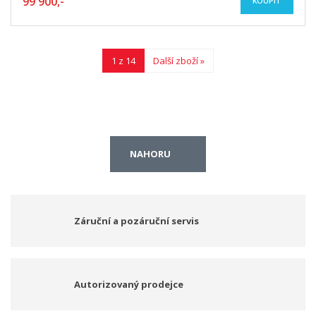
99 900,-
KOUPIT
1 z 14
Další zboží »
NAHORU
Záruční a pozáruční servis
Autorizovaný prodejce