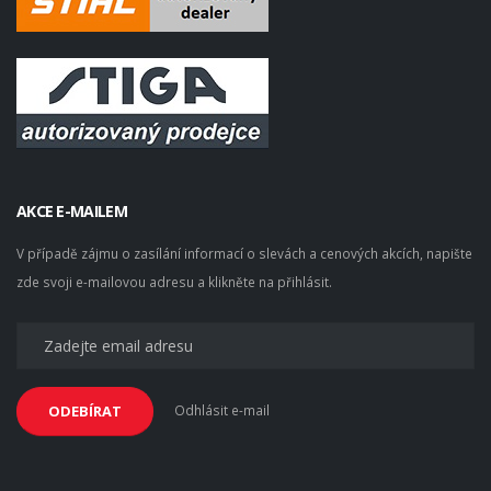
AKCE E-MAILEM
V případě zájmu o zasílání informací o slevách a cenových akcích, napište
zde svoji e-mailovou adresu a klikněte na přihlásit.
Odhlásit e-mail
ODEBÍRAT