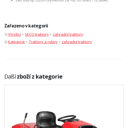
žací ústrojí 122cm (výměnou za 102 cm sběr) - 12.000kč
Zařazeno v kategorii
1)
Výrobci
>
SECO traktory
>
zahradní traktory
2)
Kategorie
>
Traktory a ridery
>
zahradní traktory
Další
zboží z kategorie