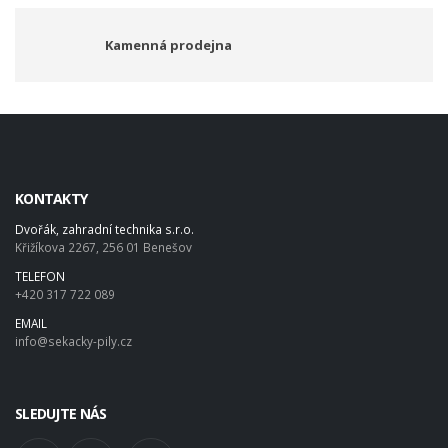
Kamenná prodejna
KONTAKTY
Dvořák, zahradní technika s.r.o.
Křižíkova 2267, 256 01 Benešov
TELEFON
+420 317 722 089
EMAIL
info@sekacky-pily.cz
SLEDUJTE NÁS