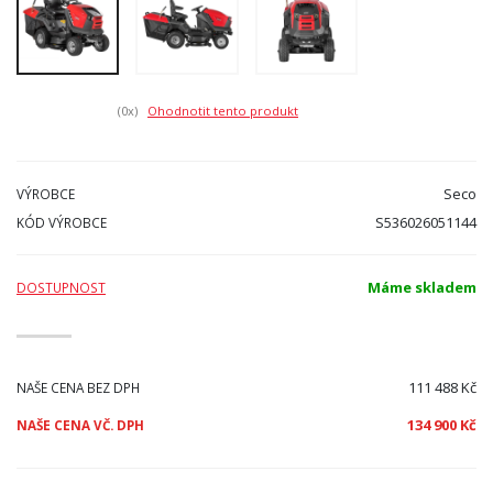
(0
x)
Ohodnotit tento produkt
Seco
VÝROBCE
S536026051144
KÓD VÝROBCE
Máme skladem
DOSTUPNOST
111 488 Kč
NAŠE CENA BEZ DPH
134 900 Kč
NAŠE CENA VČ. DPH