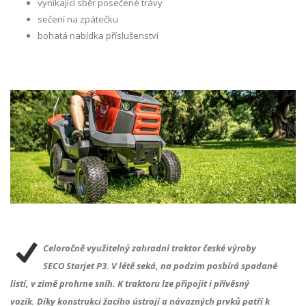
vynikající sběr posečené trávy
sečení na zpátečku
bohatá nabídka příslušenství
Celoročně využitelný zahradní traktor české výroby
SECO
Starjet P3. V létě seká, na podzim posbírá spadané
listí, v zimě prohrne sníh. K traktoru lze připojit i přívěsný
vozík.
Díky konstrukci žacího ústrojí a návazných prvků patří k