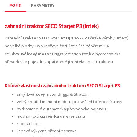
POPIS
PARAMETRY
zahradní traktor SECO Starjet P3 (Intek)
Zahradní
traktor SECO Starjet UJ 102-22 P3
české výroby určený
na velké plochy. Dvounožové žací ústrojí se záběrem 102
cm,
dvouválcový motor
Briggs&Stratton Intek a hydrostatická
převodovka pojezdu zajistí dobré jízdní vlastnosti traktoru.
Klíčové vlastnosti zahradního traktoru SECO Starjet P3:
silný
2-válcový
motor Briggs & Stratton
velký kroutící moment motoru pro sečení i přerostlé trávy
hydrostatická automatická převodovka pojezdu
mechanická
uzávěrka diferenciálu
robustní rám
litinová výkyvná přední náprava