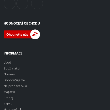
HODNOCENÍ OBCHODU
INFORMACE
Úvod
Zboží v akci
Novinky
Doporučujeme
Nejprodávanější
Magazín
Prodej
Servis
Náhradní díly