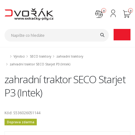
0
0
Nejste přihlášen
Přihlásit
Registrace
Výrobci
SECO traktory
zahradní traktory
zahradní traktor SECO Starjet P3 (Intek)
zahradní traktor SECO Starjet
P3 (Intek)
Kód: S536026051144
Doprava zdarma