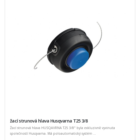
žací strunová hlava Husqvarna T25 3/8
Žací strunová hlava HUSQAVRNA T25 3/8" byla exkluzivně vyvinuta
společností Husqvarna. Má poloautomatický systém ...