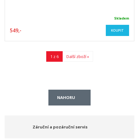
Skladem
549,-
KOUPIT
1 z 6
Další zboží »
NAHORU
Záruční a pozáruční servis