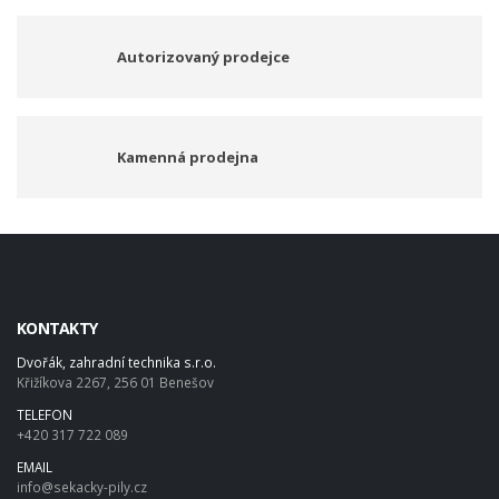
Autorizovaný prodejce
Kamenná prodejna
KONTAKTY
Dvořák, zahradní technika s.r.o.
Křižíkova 2267, 256 01 Benešov
TELEFON
+420 317 722 089
EMAIL
info@sekacky-pily.cz