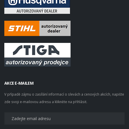
AKCE E-MAILEM
V případě zájmu o zasílání informací o slevách a cenových akcích, napište
zde svoji e-mailovou adresu a klikněte na přihlásit.