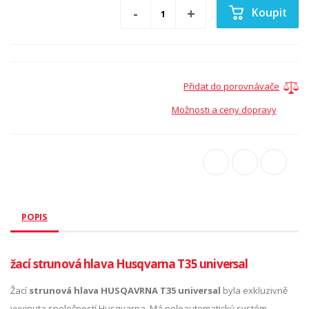
Koupit
Přidat do porovnávače
Možnosti a ceny dopravy
POPIS
žací strunová hlava Husqvarna T35 universal
Žací
strunová hlava HUSQAVRNA T35
universal
byla exkluzivně
vyvinuta společností Husqvarna. Má poloautomatický systém