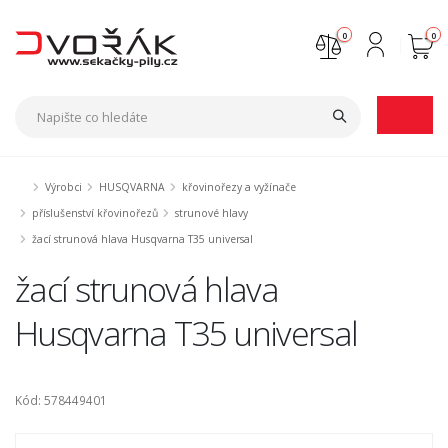
0
0
Nejste přihlášen
Přihlásit
Registrace
Výrobci
HUSQVARNA
křovinořezy a vyžínače
příslušenství křovinořezů
strunové hlavy
žací strunová hlava Husqvarna T35 universal
žací strunová hlava
Husqvarna T35 universal
Kód: 578449401