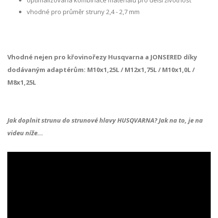
optimalizovaná kombinace materiálů pro delší životnost
vhodné pro průměr struny 2,4 - 2,7 mm
Vhodné nejen pro křovinořezy Husqvarna a JONSERED díky
dodávaným adaptérům:
M10x1,25L / M12x1,75L / M10x1,0L /
M8x1,25L
Jak doplnit strunu do strunové hlavy HUSQVARNA? Jak na to, je na
videu níže...