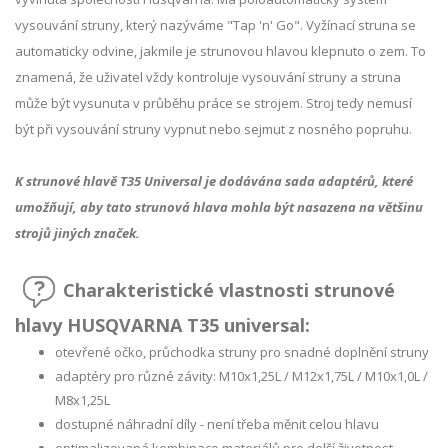
vysouvání struny, který nazýváme "Tap 'n' Go". Vyžínací struna se
automaticky odvine, jakmile je strunovou hlavou klepnuto o zem. To
znamená, že uživatel vždy kontroluje vysouvání struny a struna
může být vysunuta v průběhu práce se strojem. Stroj tedy nemusí
být při vysouvání struny vypnut nebo sejmut z nosného popruhu.
K strunové hlavě T35 Universal je dodávána sada adaptérů, které
umožňují, aby tato strunová hlava mohla být nasazena na většinu
strojů jiných značek.
Charakteristické vlastnosti strunové
hlavy HUSQVARNA T35 universal:
otevřené očko, průchodka struny pro snadné doplnění struny
adaptéry pro různé závity: M10x1,25L / M12x1,75L / M10x1,0L /
M8x1,25L
dostupné náhradní díly - není třeba měnit celou hlavu