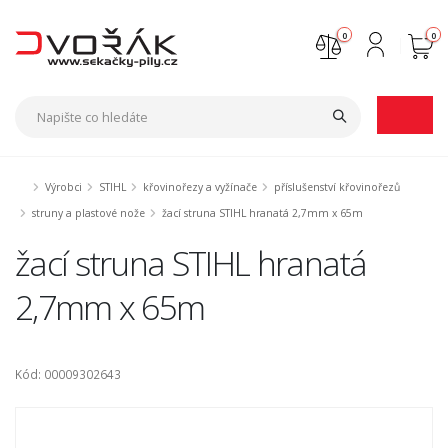
0
0
Nejste přihlášen
Přihlásit
Registrace
Výrobci
STIHL
křovinořezy a vyžínače
příslušenství křovinořezů
struny a plastové nože
žací struna STIHL hranatá 2,7mm x 65m
žací struna STIHL hranatá
2,7mm x 65m
Kód: 00009302643