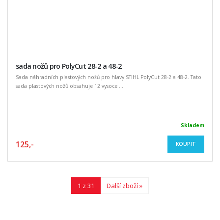
sada nožů pro PolyCut 28-2 a 48-2
Sada náhradních plastových nožů pro hlavy STIHL PolyCut 28-2 a 48-2. Tato
sada plastových nožů obsahuje 12 vysoce ...
Skladem
125,-
KOUPIT
1 z 31
Další zboží »