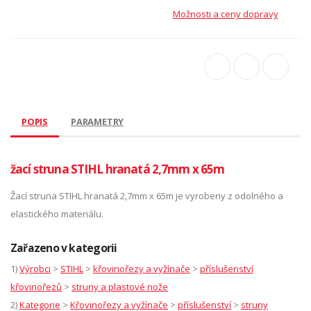
Možnosti a ceny dopravy
POPIS
PARAMETRY
žací struna STIHL hranatá 2,7mm x 65m
Žací struna STIHL hranatá 2,7mm x 65m je vyrobeny z odolného a
elastického materiálu.
Zařazeno v kategorii
1)
Výrobci
>
STIHL
>
křovinořezy a vyžínače
>
příslušenství
křovinořezů
>
struny a plastové nože
2)
Kategorie
>
Křovinořezy a vyžínače
>
příslušenství
>
struny