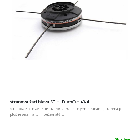
strunová žací hlava STIHL DuroCut 40-4
Strunová žací hlava STIHL DuroCut 40-4 se čtyřmi strunami je určená pro
plošné sečení a to i houževnatě ...
Skladem