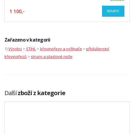
1 100,-
KOUPIT
Zařazeno v kategorii
1)
Výrobci
>
STIHL
>
křovinořezy a vyžínače
>
příslušenství
křovinořezů
>
struny a plastové nože
Další
zboží z kategorie