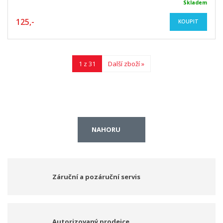
Skladem
125,-
KOUPIT
1 z 31
Další zboží »
NAHORU
Záruční a pozáruční servis
Autorizovaný prodejce