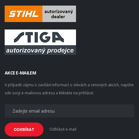
AKCE E-MAILEM
V případě zájmu o zasílání informací o slevách a cenových akcích, napište
zde svoji e-mailovou adresu a klikněte na přihlásit.
Odhlásit e-mail
ODEBÍRAT