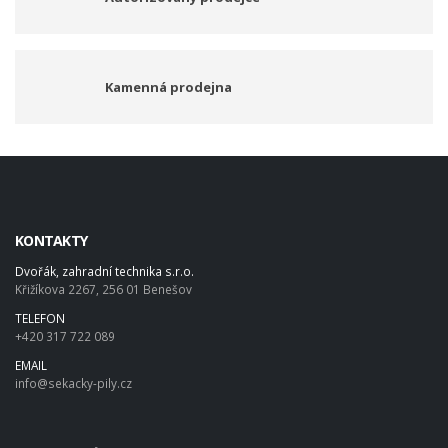
Kamenná prodejna
KONTAKTY
Dvořák, zahradní technika s.r.o.
Křižíkova 2267, 256 01 Benešov
TELEFON
+420 317 722 089
EMAIL
info@sekacky-pily.cz