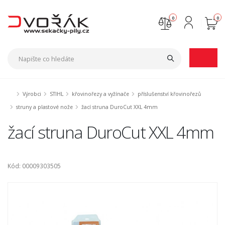
0
0
Nejste přihlášen
Přihlásit
Registrace
Výrobci
STIHL
křovinořezy a vyžínače
příslušenství křovinořezů
struny a plastové nože
žací struna DuroCut XXL 4mm
žací struna DuroCut XXL 4mm
Kód: 00009303505