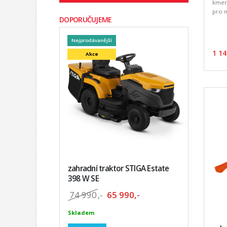
kmen
pro m
DOPORUČUJEME
Nejprodávanější
1 14
Akce
zahradní traktor STIGA Estate
398 W SE
74 990
,-
65 990,-
Skladem