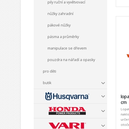
pily ruční a vyvětvovací
nůžky zahradní
pákové nůžky
pásma a průměrky
manipulace se dřevem
pouzdra na nářadí a opasky
pro děti
butik
lop
cm
Lopa
nakl
urče
otoče