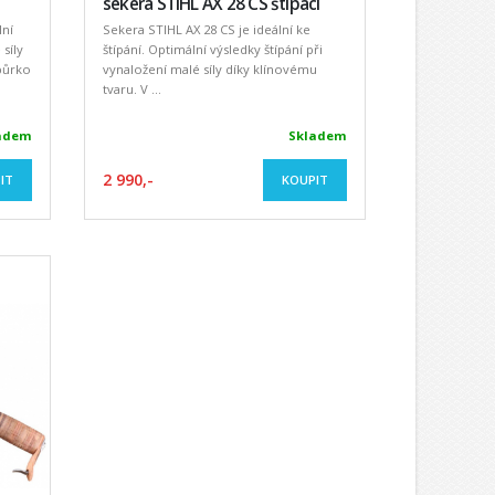
sekera STIHL AX 28 CS štípací
lní
Sekera STIHL AX 28 CS je ideální ke
 síly
štípání. Optimální výsledky štípání při
půrko
vynaložení malé síly díky klínovému
tvaru. V ...
adem
Skladem
2 990,-
IT
KOUPIT