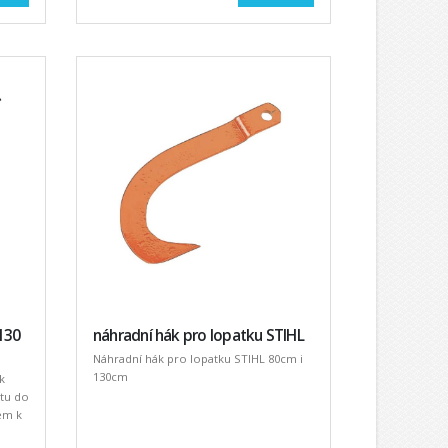
130
náhradní hák pro lopatku STIHL
Náhradní hák pro lopatku STIHL 80cm i
130cm
k
tu do
em k