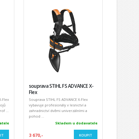
souprava STIHL FS ADVANCE X-
Flex
-Flex
Souprava STIHL FS ADVANCE X-Flex
rojů
vybavuje profesionály v lesnictví a
f ...
zahradnictví dvěmi univerzálními a
pohod ...
atele
Skladem u dodavatele
3 670,-
IT
KOUPIT