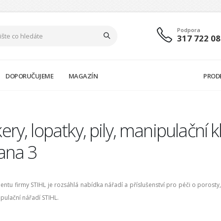
Podpora
317 722 08
DOPORUČUJEME
MAGAZÍN
PROD
ery, lopatky, pily, manipulační 
ana 3
mentu firmy STIHL je rozsáhlá nabídka nářadí a příslušenství pro péči o porost
pulační nářadí STIHL.