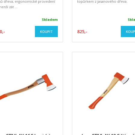
ů dřeva, ergonomické provedení
topůrkem z jasanového dřeva.
enší zát ...
Skladem
Skl
0,-
825,-
KOUPIT
KOUP