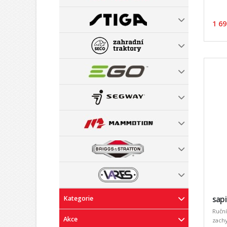
1 69
Kategorie
sapi
Ruční
Akce
zachy