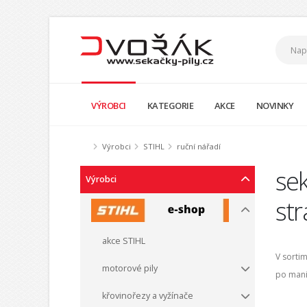
VÝROBCI
KATEGORIE
AKCE
NOVINKY
Výrobci
STIHL
ruční nářadí
sek
Výrobci
str
akce STIHL
V sorti
motorové pily
po mani
křovinořezy a vyžínače