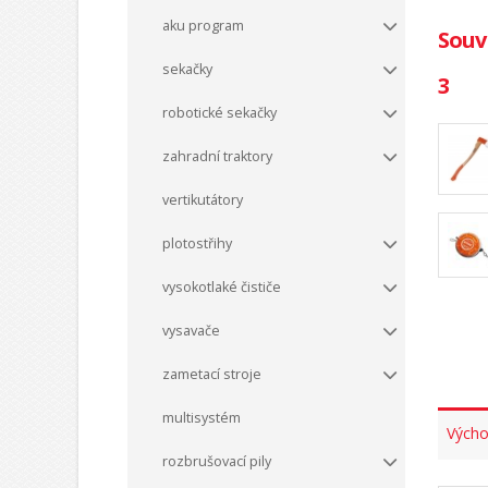
aku program
Souv
sekačky
3
robotické sekačky
zahradní traktory
vertikutátory
plotostřihy
vysokotlaké čističe
vysavače
zametací stroje
multisystém
Výcho
rozbrušovací pily