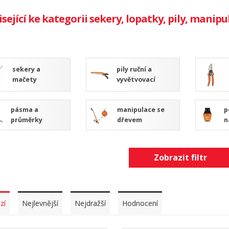
isející ke kategorii sekery, lopatky, pily, manip
sekery a
pily ruční a
mačety
vyvětvovací
pásma a
manipulace se
p
průměrky
dřevem
n
Zobrazit filtr
zí
Nejlevnější
Nejdražší
Hodnocení