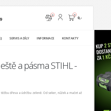
0
0
0,-
9
Nejste přihlášen
EJ
SERVIS A DÍLY
INFORMACE
KONTAKTY
Přihlásit
Registrace
kleště a pásma STIHL -
y, těžbu dřeva a údržbu zeleně. Od seker, nůžek a mačet až