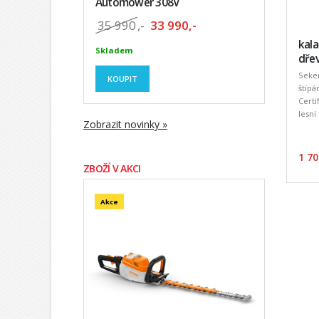
Automower 308V
35 990
,-
33 990,-
kala
Skladem
dře
Seker
KOUPIT
štípá
Cert
lesní 
Zobrazit novinky »
1 70
ZBOŽÍ V AKCI
Akce