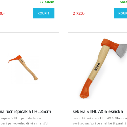
Skladem
Skl
0,-
2 720,-
KOUPIT
KOUP
na ruční špičák STIHL 35cm
sekera STIHL AX 6 lesnická
 sapina STIHL pro kladení a
Lesnická sekera STIHL AX 6. Vhodn
cení palivového dříví a menších
vyvětvovací práce a lehké štípání. S