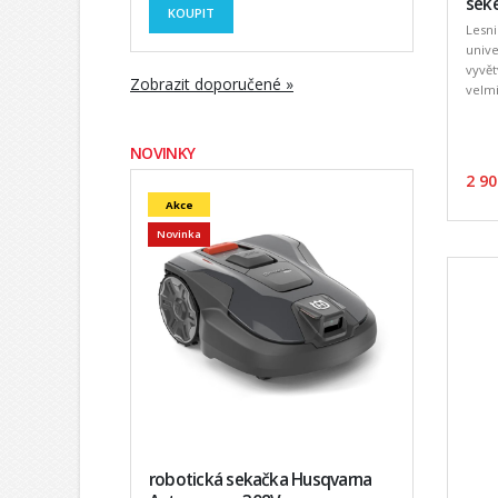
seke
KOUPIT
Lesni
unive
vyvět
Zobrazit doporučené »
velmi
NOVINKY
2 90
Akce
Novinka
robotická sekačka Husqvarna