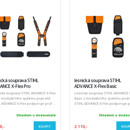
ická souprava STIHL
lesnická souprava STIHL
ANCE X-Flex Pro
ADVANCE X-Flex Basic
ická souprava STIHL ADVANCE X-Flex
Lesnická souprava STIHL ADVANCE X
z modulárního systému popruhů
Basic z modulárního systému post
 ADVANCE X-Flex podporuje prof ...
STIHL ADVANCE X-Flex podporuje pro
Skladem u dodavatele
Skladem u dodav
0,-
2 110,-
KOUPIT
KOUP