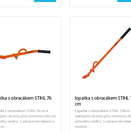
atka s obracákem STIHL 76
lopatka s obracákem STIHL 
cm
tka s obracákem STIHL 76 cm k
Lopatka s obracákem STIHL 130cm 
opení stromu přes lomovou lištu do
naklopení stromu přes lomovou liš
ného směru. S obracecím hákem k
určeného směru. S obracecím hák
ní ...
otočení ...