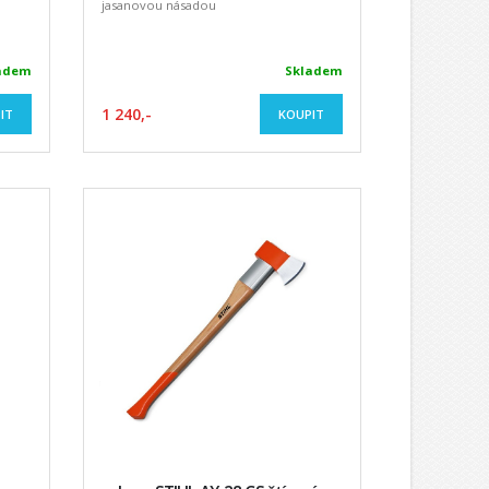
jasanovou násadou
adem
Skladem
1 240,-
IT
KOUPIT