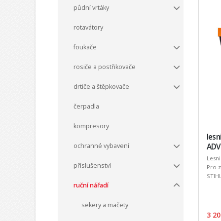
půdní vrtáky
rotavátory
foukače
rosiče a postřikovače
drtiče a štěpkovače
čerpadla
kompresory
lesn
ADV
ochranné vybavení
Lesn
příslušenství
Pro 
STIHL
ruční nářadí
sekery a mačety
3 20