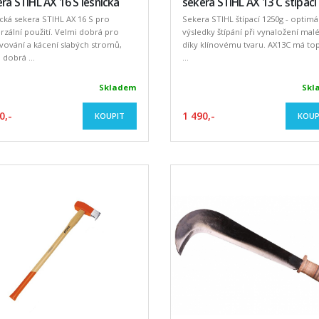
ra STIHL AX 16 S lesnická
sekera STIHL AX 13 C štípací
cká sekera STIHL AX 16 S pro
Sekera STIHL štípací 1250g - optimá
rzální použití. Velmi dobrá pro
výsledky štípání při vynaložení malé
vování a kácení slabých stromů,
díky klínovému tvaru. AX13C má to
 dobrá ...
...
Skladem
Skl
0,-
1 490,-
KOUPIT
KOUP