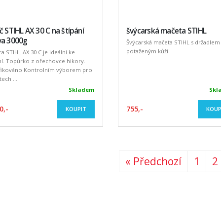
č STIHL AX 30 C na štípání
švýcarská mačeta STIHL
va 3000g
Švýcarská mačeta STIHL s držadlem
potaženým kůží.
a STIHL AX 30 C je ideální ke
ní. Topůrko z ořechovce hikory.
ifikováno Kontrolním výborem pro
tech ...
Skladem
Skl
0,-
755,-
KOUPIT
KOUP
« Předchozí
1
2