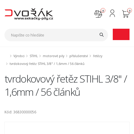
0
0
Nejste přihlášen
Přihlásit
Registrace
Výrobci
STIHL
motorové pily
příslušenství
řetězy
tvrdokovový řetěz STIHL 3/8" / 1,6mm / 56 článků
tvrdokovový řetěz STIHL 3/8" /
1,6mm / 56 článků
Kód: 36830000056