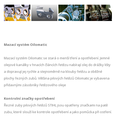
Mazací systém Oilomatic
Mazací systém Oilomatic se stará o menší tření a opotřebení. Jemné
olejové kanálky v hnacích článcích řetězu nabírají olej do drážky lišty
a dopravují jej rychle a stejnoměrně na klouby řetězu a oběžné
plochy řezných zubů. Většina pilových řetězů Oilomatic je vybavena
přídavnými zásobníky řetězového oleje
Kontrolní značky opotřebení
Řezné zuby pilových řetězů STIHL jsou opatřeny značkami na patě
zubu, které slouží ke kontrole opotřebení a jako pomůcka při ostření.