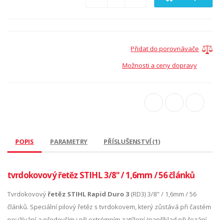
Přidat do porovnávače
Možnosti a ceny dopravy
POPIS
PARAMETRY
PŘÍSLUŠENSTVÍ (1)
tvrdokovový řetěz STIHL 3/8" / 1,6mm / 56 článků
Tvrdokovový
řetěz STIHL Rapid Duro 3
(RD3) 3/8" / 1,6mm / 56
článků. Speciální pilový řetěz s tvrdokovem, který zůstává při častém
používání a především i při extrémním zatížení (například při řezání