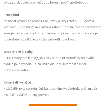
Ukazují, jak daleko se může zub brousit popř. opotřebovat.
Protažení
Na konci výrobního procesu se každý pilový řetěz STIHL vystaví
vysokému, konstantnímu zatížení tahem. Toto tak zvané "protažení"
snižuje následné prodloužení řetězu při prvním použití, zabraňuje
opotřebení a zajišťuje tak výrazně delší trvanlivost.
Otvory pro klouby
STIHL Otvory pro klouby jsou díky speciální metodě vysekávání
hladké jako zrcadlo. To zajišťuje dlouhou životnost a lepší
pohyblivost řetězu.
Kalené dříky nýtů
Každý dřík nýtu se indukčně kalí v silném vysokofrekvenčním poli.
Získá tím zvláště odolný povrch.