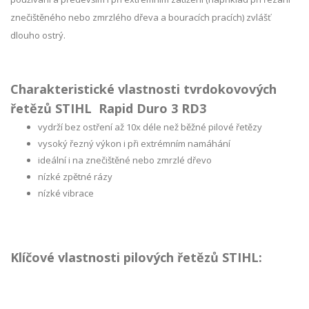
znečištěného nebo zmrzlého dřeva a bouracích pracích) zvlášť
dlouho ostrý.
Charakteristické vlastnosti tvrdokovových
řetězů STIHL Rapid Duro 3 RD3
vydrží bez ostření až 10x déle než běžné pilové řetězy
vysoký řezný výkon i při extrémním namáhání
ideální i na znečištěné nebo zmrzlé dřevo
nízké zpětné rázy
nízké vibrace
Klíčové vlastnosti pilových řetězů STIHL: