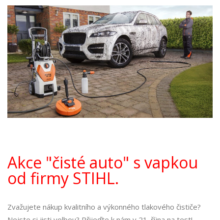
Akce "čisté auto" s vapkou
od firmy STIHL.
Zvažujete nákup kvalitního a výkonného tlakového čističe?
Nejste si jisti volbou? Přijeďte k nám v 21. října na test!