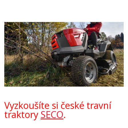
Vyzkoušíte si české travní
traktory
SECO
.