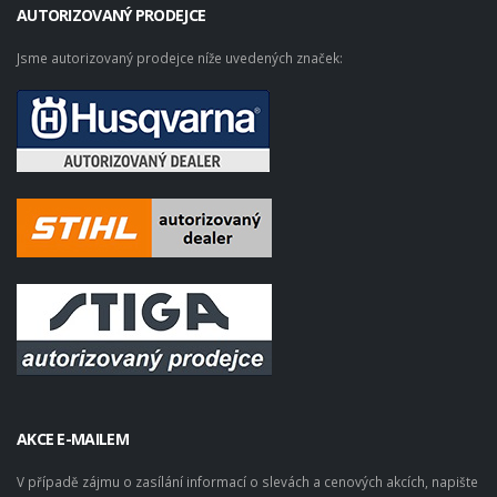
AUTORIZOVANÝ PRODEJCE
Jsme autorizovaný prodejce níže uvedených značek:
AKCE E-MAILEM
V případě zájmu o zasílání informací o slevách a cenových akcích, napište