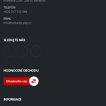
Křižíkova 2267, 256 01 Benešov
TELEFON
+420 317 722 089
EMAIL
info@sekacky-pily.cz
SLEDUJTE NÁS
HODNOCENÍ OBCHODU
INFORMACE