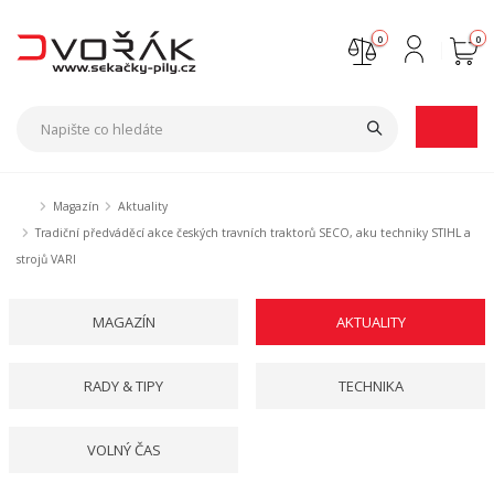
0
0
Nejste přihlášen
Přihlásit
Registrace
Magazín
Aktuality
Tradiční předváděcí akce českých travních traktorů SECO, aku techniky STIHL a
strojů VARI
MAGAZÍN
AKTUALITY
RADY & TIPY
TECHNIKA
VOLNÝ ČAS