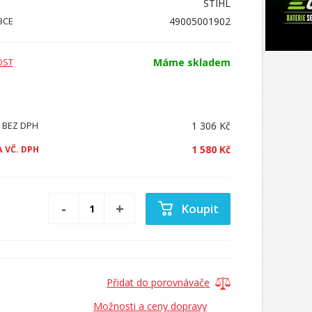
STIHL
49005001902
BCE
Máme skladem
OST
1 306 Kč
 BEZ DPH
1 580 Kč
 VČ. DPH
Koupit
Přidat do porovnávače
Možnosti a ceny dopravy