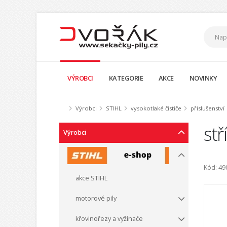
VÝROBCI
KATEGORIE
AKCE
NOVINKY
Výrobci
STIHL
vysokotlaké čističe
příslušenství
st
Výrobci
Kód: 4
akce STIHL
motorové pily
křovinořezy a vyžínače