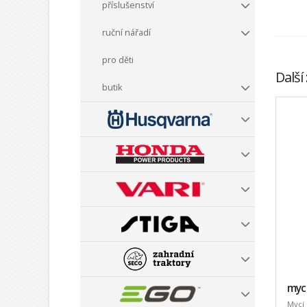
příslušenství
ruční nářadí
pro děti
Další
butik
mycí
Mycí 