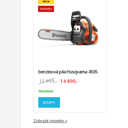
Akce
Novinka
benzinová pila Husqvarna 450S
15 999
,-
14 890,-
Skladem
KOUPIT
Zobrazit novinky »