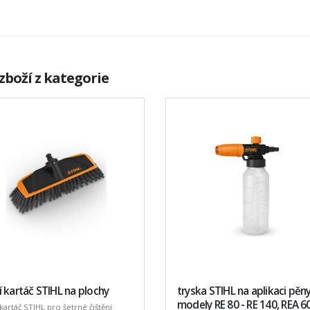
zboží z kategorie
 kartáč STIHL na plochy
tryska STIHL na aplikaci pěn
modely RE 80 - RE 140, REA 60
kartáč STIHL pro šetrné čištění