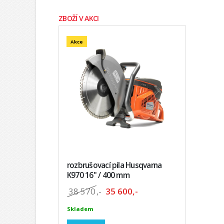
ZBOŽÍ V AKCI
Akce
rozbrušovací pila Husqvarna
K970 16" / 400 mm
38 570
,-
35 600,-
Skladem