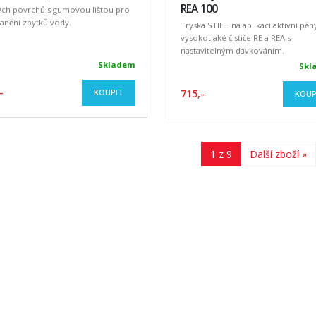
REA 100
vých povrchů s gumovou lištou pro
anění zbytků vody.
Tryska STIHL na aplikaci aktivní pěn
vysokotlaké čističe RE a REA s
nastavitelným dávkováním.
Skladem
Skl
-
KOUPIT
715,-
KOUP
1 z 9
Další zboží »