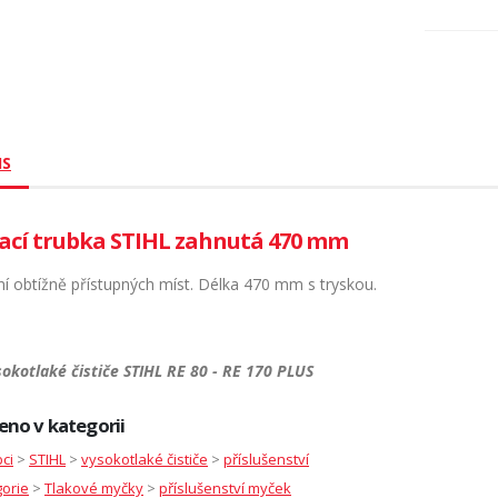
IS
kací trubka STIHL zahnutá 470 mm
ění obtížně přístupných míst. Délka 470 mm s tryskou.
sokotlaké čističe STIHL RE 80 - RE 170 PLUS
eno v kategorii
ci
>
STIHL
>
vysokotlaké čističe
>
příslušenství
orie
>
Tlakové myčky
>
příslušenství myček