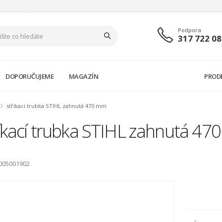
Podpora
317 722 08
DOPORUČUJEME
MAGAZÍN
PROD
stříkací trubka STIHL zahnutá 470 mm
říkací trubka STIHL zahnutá 4
9005001902