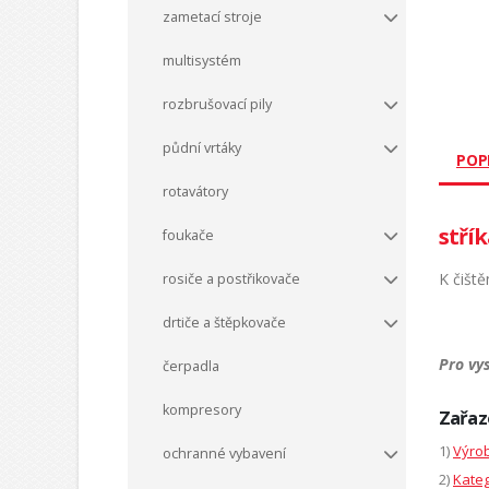
zametací stroje
multisystém
rozbrušovací pily
půdní vrtáky
POP
rotavátory
stří
foukače
K čišt
rosiče a postřikovače
drtiče a štěpkovače
Pro vy
čerpadla
kompresory
Zařaz
1)
Výrob
ochranné vybavení
2)
Kateg