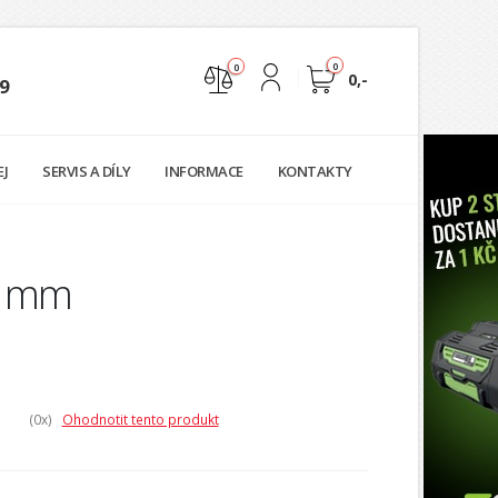
0
0
0,-
9
Nejste přihlášen
EJ
SERVIS A DÍLY
INFORMACE
KONTAKTY
Přihlásit
Registrace
70 mm
(0
x)
Ohodnotit tento produkt