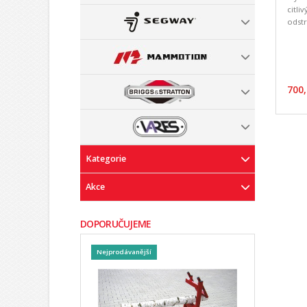
citli
odstr
700,
Kategorie
Akce
DOPORUČUJEME
Nejprodávanější