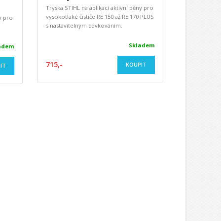
Tryska STIHL na aplikaci aktivní pěny pro
vysokotlaké čističe RE 150 až RE 170 PLUS
y pro
s nastavitelným dávkováním.
Skladem
adem
715,-
KOUPIT
IT