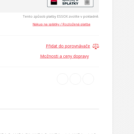
Tento způsob platby ESSOX zvolíte v pokladně.
Nákup na splátky / Rozložená platba
Přidat do porovnávače
Možnosti a ceny dopravy