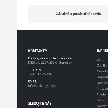
Záruční a pozáruční servis
KONTAKTY
INFOR
Dvořák, zahradní technika s.r.o.
Úvod
Křižíkova 2267, 256 01 Benešov
Zboží v 
TELEFON
Novinky
+420 317 722 089
Doporu
EMAIL
Nejprod
info@sekacky-pily.cz
Magazí
Prodej
Servis
SLEDUJTE NÁS
Náhradn