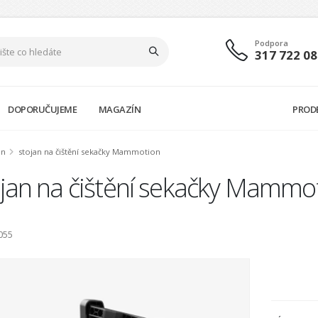
Podpora
317 722 08
DOPORUČUJEME
MAGAZÍN
PROD
on
stojan na čištění sekačky Mammotion
ojan na čištění sekačky Mammo
055