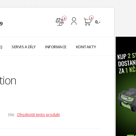
0
0
0,-
9
Nejste přihlášen
EJ
SERVIS A DÍLY
INFORMACE
KONTAKTY
Přihlásit
Registrace
tion
(0
x)
Ohodnotit tento produkt