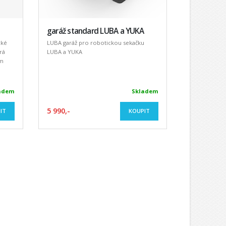
garáž standard LUBA a YUKA
cké
LUBA garáž pro robotickou sekačku
rá
LUBA a YUKA
ým
adem
Skladem
5 990,-
IT
KOUPIT