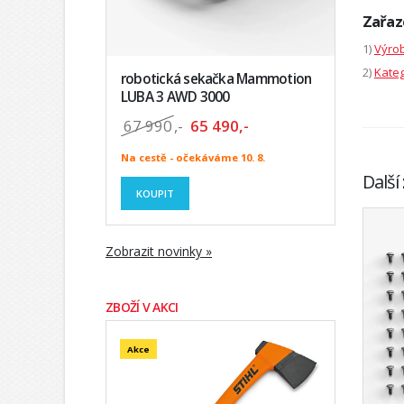
Zařaz
1)
Výrob
2)
Kateg
robotická sekačka Mammotion
LUBA 3 AWD 3000
67 990
,-
65 490,-
Na cestě - očekáváme 10. 8.
Další
KOUPIT
Zobrazit novinky »
ZBOŽÍ V AKCI
Akce