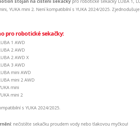
tion stojan na čištění sekačky
pro robotické sekačky LUBA 1, L
ini, YUKA mini 2. Není kompatibilní s YUKA 2024/2025. Zjednodušuje 
o pro robotické sekačky:
LUBA 1 AWD
LUBA 2 AWD
LUBA 2 AWD X
LUBA 3 AWD
LUBA mini AWD
LUBA mini 2 AWD
YUKA mini
YUKA mini 2
ompatibilní s YUKA 2024/2025.
rnění
: nečistěte sekačku proudem vody nebo tlakovou myčkou!