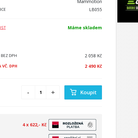
Mammotion
LB055
BCE
Máme skladem
OST
2 058 Kč
 BEZ DPH
2 490 Kč
 VČ. DPH
Koupit
4 x 622,- Kč