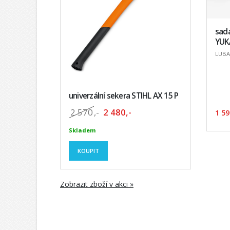
sad
YUK
LUBA,
univerzální sekera STIHL AX 15 P
2 570
,-
2 480,-
1 59
Skladem
KOUPIT
Zobrazit zboží v akci »