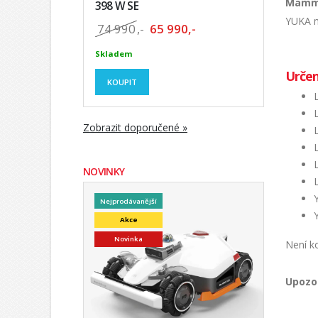
Mammo
398 W SE
YUKA m
74 990
,-
65 990,-
Skladem
Určen
KOUPIT
Zobrazit doporučené »
NOVINKY
Nejprodávanější
Akce
Novinka
Není k
Upozo