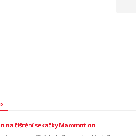
IS
an na čištění sekačky Mammotion