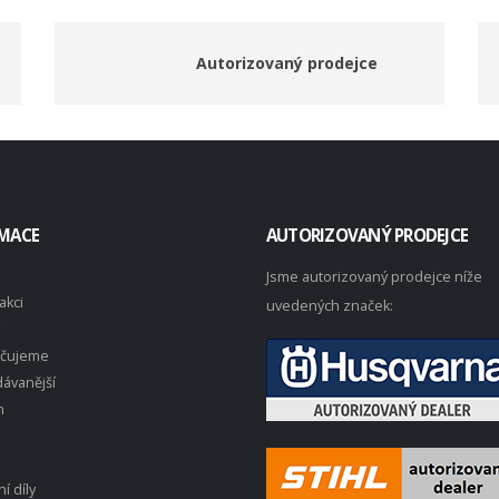
Autorizovaný prodejce
MACE
AUTORIZOVANÝ PRODEJCE
Jsme autorizovaný prodejce níže
akci
uvedených značek:
čujeme
ávanější
n
í díly