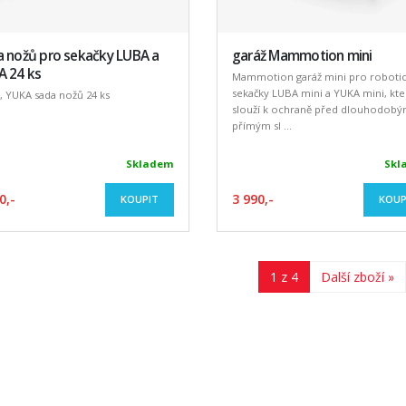
a nožů pro sekačky LUBA a
garáž Mammotion mini
A 24 ks
Mammotion garáž mini pro roboti
sekačky LUBA mini a YUKA mini, kte
 YUKA sada nožů 24 ks
slouží k ochraně před dlouhodob
přímým sl ...
Skladem
Skl
0,-
3 990,-
KOUPIT
KOUP
1 z 4
Další zboží »