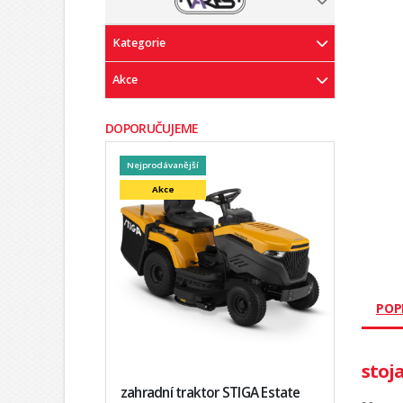
Kategorie
Akce
DOPORUČUJEME
Nejprodávanější
Akce
POP
stoj
zahradní traktor STIGA Estate