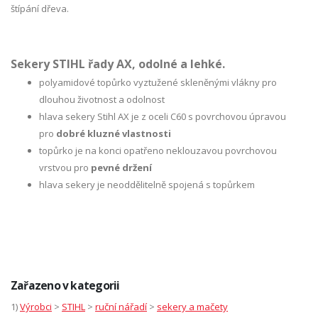
štípání dřeva.
Sekery STIHL řady AX, odolné a lehké.
polyamidové topůrko vyztužené skleněnými vlákny pro
dlouhou životnost a odolnost
hlava sekery Stihl AX je z oceli C60 s povrchovou úpravou
pro
dobré kluzné vlastnosti
topůrko je na konci opatřeno neklouzavou povrchovou
vrstvou pro
pevné držení
hlava sekery je neoddělitelně spojená s topůrkem
Zařazeno v kategorii
1)
Výrobci
>
STIHL
>
ruční nářadí
>
sekery a mačety