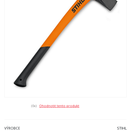
(0
x)
Ohodnotit tento produkt
STIHL
VÝROBCE