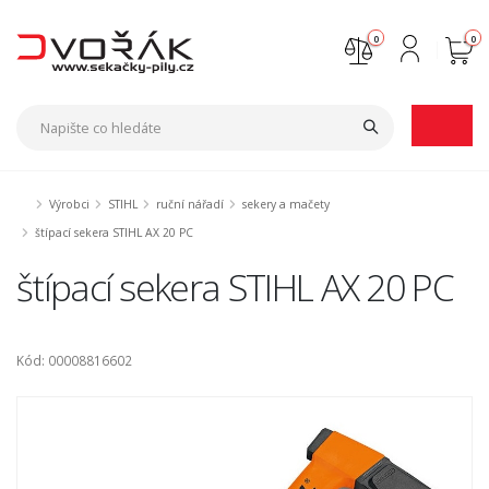
0
0
Nejste přihlášen
Přihlásit
Registrace
Výrobci
STIHL
ruční nářadí
sekery a mačety
štípací sekera STIHL AX 20 PC
štípací sekera STIHL AX 20 PC
Kód: 00008816602