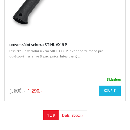
univerzální sekera STIHL AX 6 P
Lesnická univerzální sekera STIHL AX 6 P je vhodná zejména pro
odvětvování a lehké štípací práce. Integrovaný ...
Skladem
1 600
,-
1 290,-
KOUPIT
1 z 9
Další zboží »