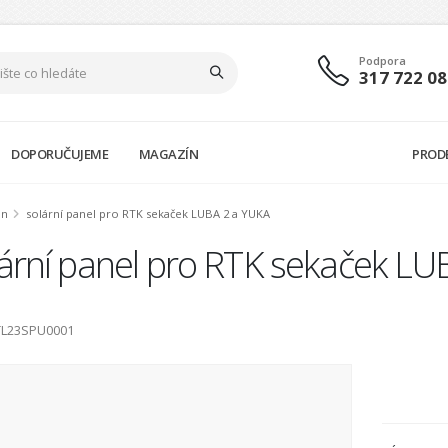
Podpora
317 722 08
DOPORUČUJEME
MAGAZÍN
PROD
on
solární panel pro RTK sekaček LUBA 2 a YUKA
lární panel pro RTK sekaček LU
TL23SPU0001