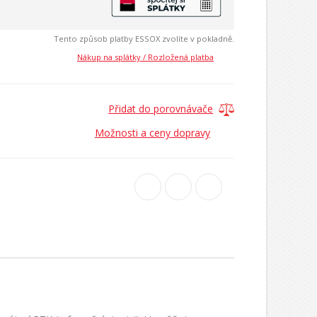
Tento způsob platby ESSOX zvolíte v pokladně.
Nákup na splátky / Rozložená platba
Přidat do porovnávače
Možnosti a ceny dopravy