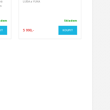
rá
LUBA a YUKA
ým
adem
Skladem
5 990,-
IT
KOUPIT