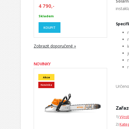
Solárn
4 790,-
instakl
Skladem
Specif
KOUPIT
Zobrazit doporučené »
NOVINKY
Akce
Novinka
Určeno
Zařaz
1)
Výrob
2)
Kateg