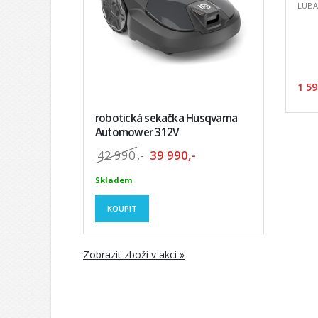
LUBA,
1 59
robotická sekačka Husqvarna
Automower 312V
42 990
,-
39 990,-
Skladem
KOUPIT
Zobrazit zboží v akci »