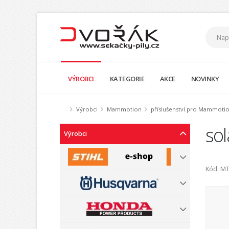
VÝROBCI
KATEGORIE
AKCE
NOVINKY
Výrobci
Mammotion
příslušenství pro Mammoti
so
Výrobci
Kód: M