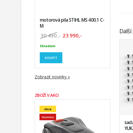
motorová pila STIHL MS 400.1 C-
M
Další
30 490
,-
23 990,-
Skladem
KOUPIT
Zobrazit novinky »
ZBOŽÍ V AKCI
Akce
Novinka
sad
YUK