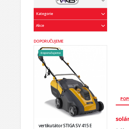
Kategorie
Akce
DOPORUČUJEME
Doporučujeme
POP
solá
vertikutátor STIGA SV 415 E