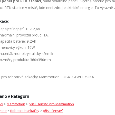
í panel pro RTK stanici
, sada solárního panelu včetně baterie pro n
aci RTK stanice v místě, kde není zdroj elektrické energie. To výrazně z
ikace:
napájecí napětí: 10-12,6V
maximální provozní proud: 1A,
kapacita baterie: 9,2Ah
jmenovitý výkon: 16W
materiál: monokrystalický křemík
rozměry produktu: 360x350mm
 pro robotické sekačky Mammotion LUBA 2 AWD, YUKA.
eno v kategorii
ci
>
Mammotion
>
příslušenství pro Mammotion
orie
>
Robotické sekačky
>
příslušenství