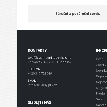
Záruční a pozáruční servis
KONTAKTY
INFOR
Dvořák, zahradní technika s.r.o.
Úvod
Křižíkova 2267, 256 01 Benešov
Zboží v 
TELEFON
Novinky
+420 317 722 089
Doporu
EMAIL
Nejprod
info@sekacky-pily.cz
Magazí
Prodej
Servis
SLEDUJTE NÁS
Náhradn