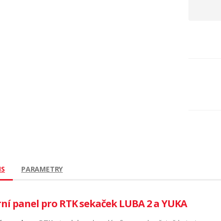
IS
PARAMETRY
rní panel pro RTK sekaček LUBA 2 a YUKA