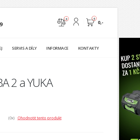
0
0
0,-
9
Nejste přihlášen
EJ
SERVIS A DÍLY
INFORMACE
KONTAKTY
Přihlásit
Registrace
BA 2 a YUKA
(0
x)
Ohodnotit tento produkt