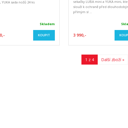
sekačky LUBA mini a YUKA mini, kte
 YUKA sada nožů 24 ks
slouží k ochraně před dlouhodob
přímým sl ...
Skladem
Skl
0,-
3 990,-
KOUPIT
KOUP
1 z 4
Další zboží »