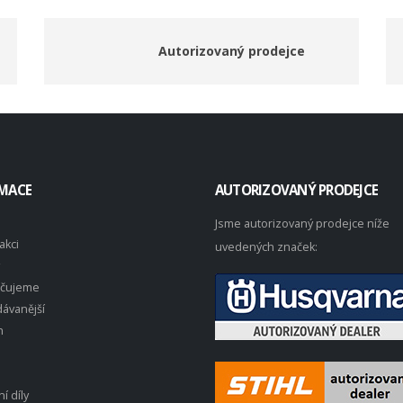
Autorizovaný prodejce
MACE
AUTORIZOVANÝ PRODEJCE
Jsme autorizovaný prodejce níže
akci
uvedených značek:
čujeme
ávanější
n
í díly