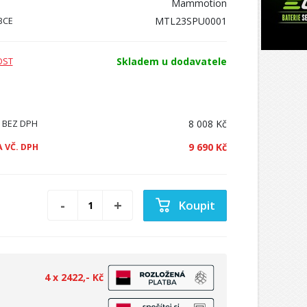
Mammotion
MTL23SPU0001
BCE
Skladem u dodavatele
OST
8 008 Kč
 BEZ DPH
9 690 Kč
 VČ. DPH
Koupit
4 x 2422,- Kč