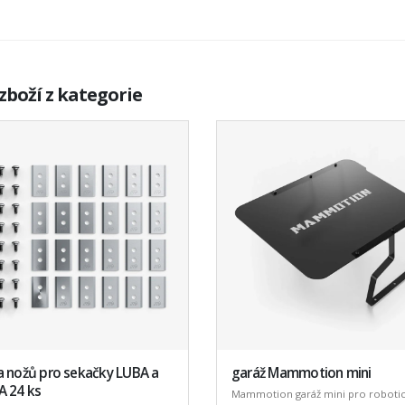
zboží z kategorie
a nožů pro sekačky LUBA a
garáž Mammotion mini
A 24 ks
Mammotion garáž mini pro roboti