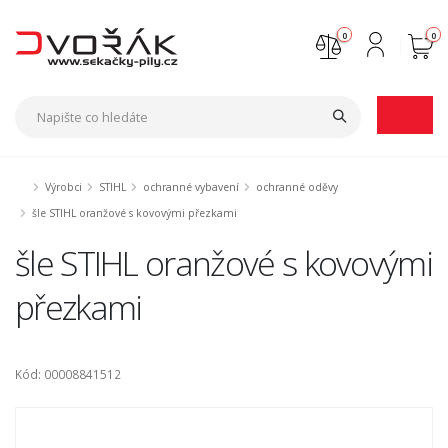
0
0
Nejste přihlášen
Přihlásit
Registrace
Výrobci
STIHL
ochranné vybavení
ochranné oděvy
šle STIHL oranžové s kovovými přezkami
šle STIHL oranžové s kovovými
přezkami
Kód: 00008841512