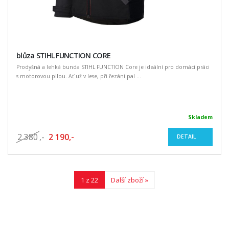
blůza STIHL FUNCTION CORE
Prodyšná a lehká bunda STIHL FUNCTION Core je ideální pro domácí práci
s motorovou pilou. Ať už v lese, při řezání pal ...
Skladem
2 380
,-
2 190,-
DETAIL
1 z 22
Další zboží »