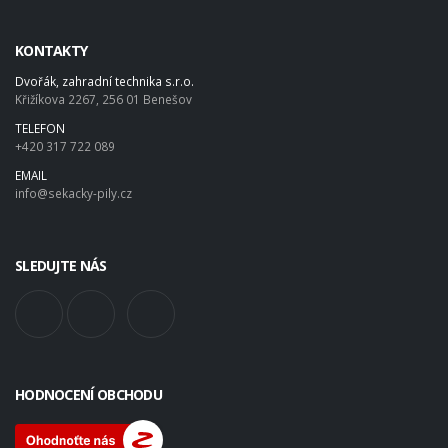
KONTAKTY
Dvořák, zahradní technika s.r.o.
Křižíkova 2267, 256 01 Benešov
TELEFON
+420 317 722 089
EMAIL
info@sekacky-pily.cz
SLEDUJTE NÁS
HODNOCENÍ OBCHODU