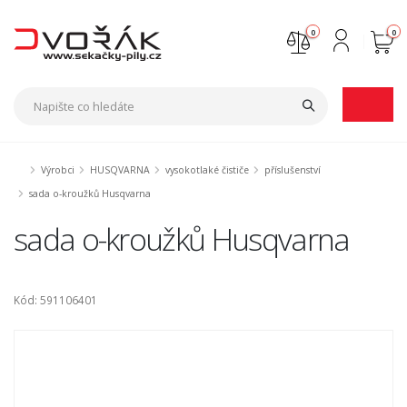
0
0
Nejste přihlášen
Přihlásit
Registrace
Výrobci
HUSQVARNA
vysokotlaké čističe
příslušenství
sada o-kroužků Husqvarna
sada o-kroužků Husqvarna
Kód: 591106401