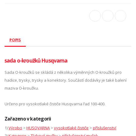
POPIS
sada o-kroužků Husqvarna
Sada O-kroužků se skládá z několika výměnných O-kroužků pro
hadice, trysky, trysky a konektory. Součástí dodávky je také balení
maziva O-kroužku.
Určeno pro vysokotlaké čističe Husqvarna řad 100-400.
Zařazeno v kategorii
1)
Výrobci
>
HUSQVARNA
>
vysokotlaké čističe
>
příslušenství
2)
Kategorie
>
Tlakové myčky
>
příslušenství myček