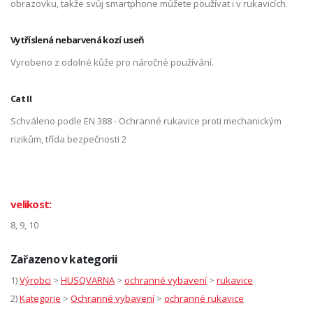
obrazovku, takže svůj smartphone můžete používat i v rukavicích.
Vytříslená nebarvená kozí useň
Vyrobeno z odolné kůže pro náročné používání.
Cat II
Schváleno podle EN 388 - Ochranné rukavice proti mechanickým
rizikům, třída bezpečnosti 2
velikost:
8, 9, 10
Zařazeno v kategorii
1)
Výrobci
>
HUSQVARNA
>
ochranné vybavení
>
rukavice
2)
Kategorie
>
Ochranné vybavení
>
ochranné rukavice