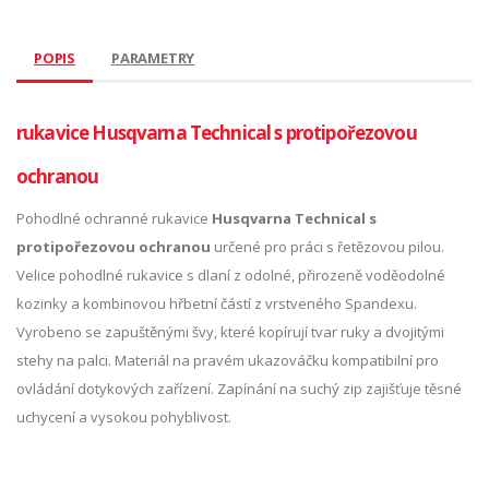
POPIS
PARAMETRY
rukavice Husqvarna Technical s protipořezovou
ochranou
Pohodlné ochranné rukavice
Husqvarna Technical s
protipořezovou ochranou
určené pro práci s řetězovou pilou.
Velice pohodlné rukavice s dlaní z odolné, přirozeně voděodolné
kozinky a kombinovou hřbetní částí z vrstveného Spandexu.
Vyrobeno se zapuštěnými švy, které kopírují tvar ruky a dvojitými
stehy na palci. Materiál na pravém ukazováčku kompatibilní pro
ovládání dotykových zařízení. Zapínání na suchý zip zajišťuje těsné
uchycení a vysokou pohyblivost.