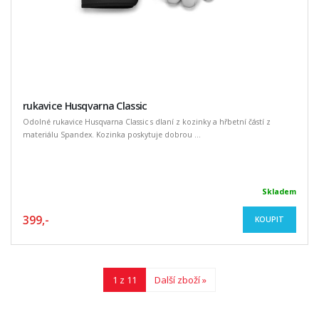
rukavice Husqvarna Classic
Odolné rukavice Husqvarna Classic s dlaní z kozinky a hřbetní částí z
materiálu Spandex. Kozinka poskytuje dobrou ...
Skladem
399,-
KOUPIT
1 z 11
Další zboží »