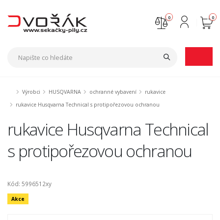
0
0
Nejste přihlášen
Přihlásit
Registrace
Výrobci
HUSQVARNA
ochranné vybavení
rukavice
rukavice Husqvarna Technical s protipořezovou ochranou
rukavice Husqvarna Technical
s protipořezovou ochranou
Kód: 5996512xy
Akce