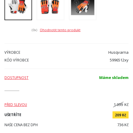
(0
x)
Ohodnotit tento produkt
Husqvarna
VÝROBCE
5996512xy
KÓD VÝROBCE
Máme skladem
DOSTUPNOST
1 099
Kč
PŘED SLEVOU
UŠETŘÍTE
209 Kč
736 Kč
NAŠE CENA BEZ DPH