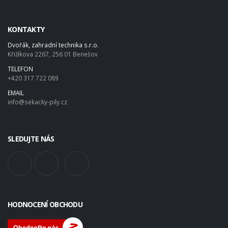
KONTAKTY
Dvořák, zahradní technika s.r.o.
Křižíkova 2267, 256 01 Benešov
TELEFON
+420 317 722 089
EMAIL
info@sekacky-pily.cz
SLEDUJTE NÁS
HODNOCENÍ OBCHODU