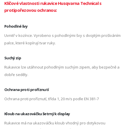
Klíčové vlastnosti rukavice Husqvarna Technical s
protipořezovou ochranou:
Pohodlné švy
Uvnitř v kozínce. Vyrobeno s pohodlnými švy s dvojitým prošíváním
palce, které kopírují tvar ruky.
Suchý zip
Rukavice lze utáhnout pohodlným suchým zipem, aby bezpečně a
dobře seděly.
Ochrana proti proříznutí
Ochrana proti proříznutí, třída 1, 20 m/s podle EN 381-7
Kloub na ukazováčku šetrný k display
Rukavice má na ukazováčku kloub vhodný pro dotykovou