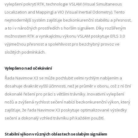
vylepšení pokrytí RTK, technologie VSLAM (Visual Simultaneous
Localization and Mapping) a VIO (Visual Inertial Odometry). Tento
nejmodernější systém zajišťuje bezkonkurenční stabilitu a přesnost,
a to i v náročných prostředích s horším signálem. Díky rozšířeným
možnostem RTK a vynikajícímu výkonu VSLAM poskytuje EFLS 3.0
výjimečnou přesnost a spolehlivost pro bezchybný provoz ve
složitých podmínkách.
Vylepšeno nad očekávání
Řada Navimow X3 se může pochlubit velmi rychlým nabíjením a
dosahuje dvakrát vyšší účinnosti, než je průměr v oboru, což z ní činí
dokonalé řešení pro práci s většími trávníky. Inovativní vylepšení
nožů a zvýšená rychlost sečení nabízí bezkonkurenční výkon, který
zajišťuje, že řada Navimow X3 poskytuje optimalizované výsledky
sečení a dokonalý vzhled trávníku při každém použití.
Stabilní výkon v různých oblastech se slabým signálem