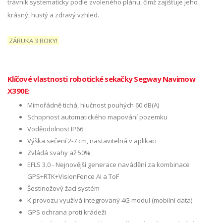
trávník systematicky podle zvoleného plánu, čímž zajišťuje jeho
krásný, hustý a zdravý vzhled.
ZÁRUKA 3 ROKY!
Klíčové vlastnosti robotické sekačky Segway Navimow
X390E:
Mimořádně tichá, hlučnost pouhých 60 dB(A)
Schopnost automatického mapování pozemku
Voděodolnost IP66
Výška sečení 2-7 cm, nastavitelná v aplikaci
Zvládá svahy až 50%
EFLS 3.0 - Nejnovější generace navádění za kombinace
GPS+RTK+VisionFence AI a ToF
Šestinožový žací systém
K provozu využívá integrovaný 4G modul (mobilní data)
GPS ochrana proti krádeži