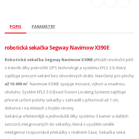
POPIS
PARAMETRY
robotická sekačka Segway Navimow X390E
Robotická sekačka Segway Navimow X390E
přináší revoluční péči
o trávník díky pokročilé GPS technologii a systému EFLS 3.0, který
zajišťuje precizní sekání bez obvodových drátů. Navržený pro plochy
až 10.000 m
². Navimow X390E spojuje inovace, výkon a snadnou
obsluhu. Systém EFLS 3.0 (Exact Fusion Locating System) zajišťuje
přesné určení polohy sekačky v zahradě s přesností až 1 cm,
dokonce i na místech s krytím stromy.
Sekání je efektivnější a jednodušší díky systému 3 kamer a dalších
senzorů integrovaných do sekačky, která s využitím umělé
inteligence rozpoznává překážky v reálném čase. Sekačka seká