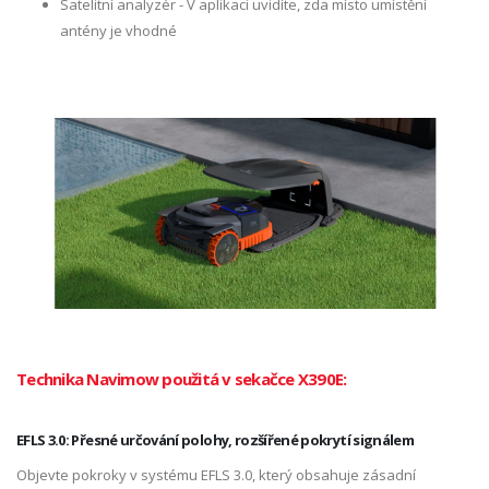
Satelitní analyzér - V aplikaci uvidíte, zda místo umístění
antény je vhodné
Technika Navimow použitá v sekačce X390E:
EFLS 3.0: Přesné určování polohy, rozšířené pokrytí signálem
Objevte pokroky v systému EFLS 3.0, který obsahuje zásadní