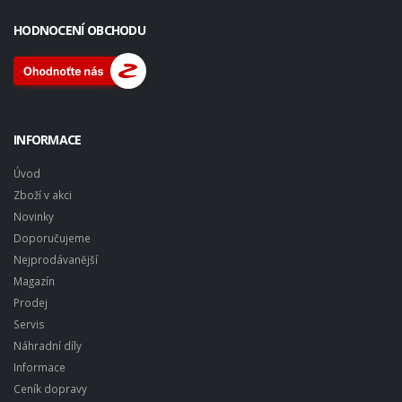
HODNOCENÍ OBCHODU
INFORMACE
Úvod
Zboží v akci
Novinky
Doporučujeme
Nejprodávanější
Magazín
Prodej
Servis
Náhradní díly
Informace
Ceník dopravy