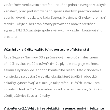
V náročném venkovním prostředí - ať už se jedná o navigaci v úzkých
kanálech, práci pod stromy nebo správu složitých předzahrádek a
zadních dvorů - poskytuje řada Segway Navimow X3 nekompromisní
stabilitu. Užijte si bezproblémový provoz bez obav z přerušení
signálu; EFLS 3.0 zajišťuje spolehlivý výkon v každém koutě vašeho
prostoru.
Vyžínání okrajů díky rozšiřujícímu portu pro příslušenství
Řada Segway Navimow X3 s průmyslovým evolučním designem
přináší revoluci v péči o trávník tím, že plynule integruje možnosti
sekání a vyžínání do jednoho kreativního řešení. Tato vizionářská
konstrukce se postará o zbytky okrajů, které tradiční robotické
sekačky vynechávají, a eliminuje tak potřebu ručních úprav. Tato
inovativní funkce 2 v 1 si snadno poradí s okraji trávníku, čímž vám
ušetří ještě více času a námahy.
VisionFence 2.0: Vyhýbání se překážkám s pomocí umělé inteligence