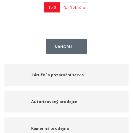
1 z 8
Další zboží »
NAHORU
Záruční a pozáruční servis
Autorizovaný prodejce
Kamenná prodejna