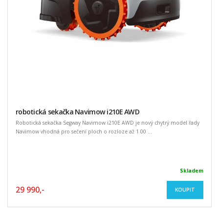
robotická sekačka Navimow i210E AWD
Robotická sekačka Segway Navimow i210E AWD je nový chytrý model řady
Navimow vhodná pro sečení ploch o rozloze až 1 00 ...
Skladem
29 990,-
KOUPIT