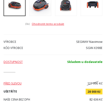
(0
x)
Ohodnotit tento produkt
SEGWAY Navimow
VÝROBCE
SGW-X390E
KÓD VÝROBCE
Skladem u dodavatele
DOSTUPNOST
127 990
Kč
PŘED SLEVOU
UŠETŘÍTE
28 000 Kč
82 636 Kč
NAŠE CENA BEZ DPH