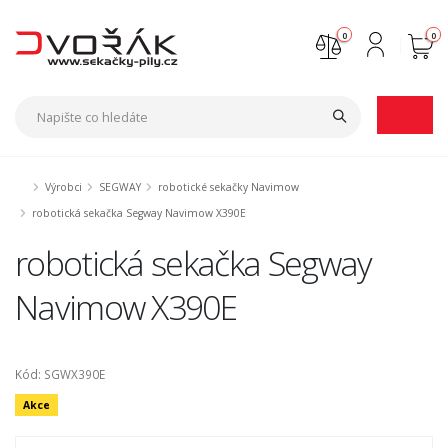
0
0
Nejste přihlášen
Přihlásit
Registrace
Výrobci
SEGWAY
robotické sekačky Navimow
robotická sekačka Segway Navimow X390E
robotická sekačka Segway
Navimow X390E
Kód: SGWX390E
Akce