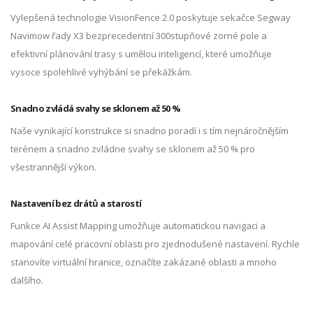
Vylepšená technologie VisionFence 2.0 poskytuje sekačce Segway
Navimow řady X3 bezprecedentní 300stupňové zorné pole a
efektivní plánování trasy s umělou inteligencí, které umožňuje
vysoce spolehlivé vyhýbání se překážkám.
Snadno zvládá svahy se sklonem až 50 %
Naše vynikající konstrukce si snadno poradí i s tím nejnáročnějším
terénem a snadno zvládne svahy se sklonem až 50 % pro
všestrannější výkon.
Nastavení bez drátů a starostí
Funkce AI Assist Mapping umožňuje automatickou navigaci a
mapování celé pracovní oblasti pro zjednodušené nastavení. Rychle
stanovíte virtuální hranice, označíte zakázané oblasti a mnoho
dalšího.