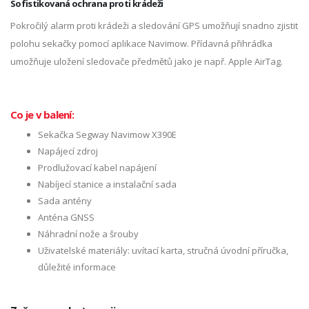
Sofistikovaná ochrana proti krádeži
Pokročilý alarm proti krádeži a sledování GPS umožňují snadno zjistit
polohu sekačky pomocí aplikace Navimow. Přídavná přihrádka
umožňuje uložení sledovače předmětů jako je např. Apple AirTag.
Co je v balení:
Sekačka Segway Navimow X390E
Napájecí zdroj
Prodlužovací kabel napájení
Nabíjecí stanice a instalační sada
Sada antény
Anténa GNSS
Náhradní nože a šrouby
Uživatelské materiály: uvítací karta, stručná úvodní příručka,
důležité informace