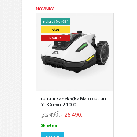
NOVINKY
Nejprodávanější
Akce
Novinka
robotická sekačka Mammotion
YUKA mini 2 1000
32 490
,-
26 490,-
Skladem