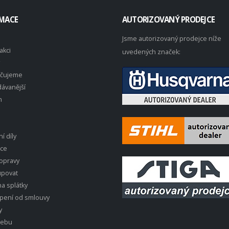
MACE
AUTORIZOVANÝ PRODEJCE
Jsme autorizovaný prodejce níže
akci
uvedených značek:
čujeme
ávanější
n
í díly
ace
opravy
upovat
a splátky
pení od smlouvy
y
webu