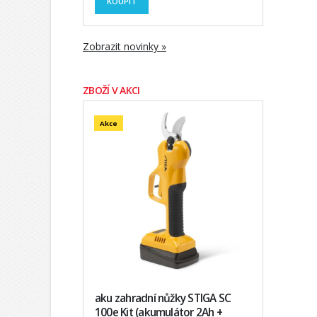
KOUPIT
Zobrazit novinky »
ZBOŽÍ V AKCI
Akce
aku zahradní nůžky STIGA SC
100e Kit (akumulátor 2Ah +