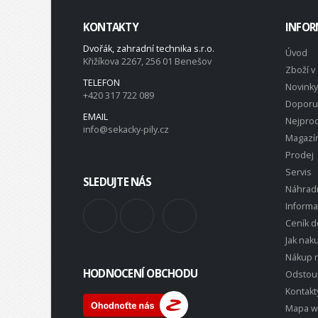
KONTAKTY
INFOR
Dvořák, zahradní technika s.r.o.
Úvod
Křižíkova 2267, 256 01 Benešov
Zboží v 
TELEFON
Novinky
+420 317 722 089
Doporu
EMAIL
Nejprod
info@sekacky-pily.cz
Magazí
Prodej
Servis
SLEDUJTE NÁS
Náhradn
Inform
Ceník d
Jak nak
Nákup n
HODNOCENÍ OBCHODU
Odstou
Kontakt
Mapa 