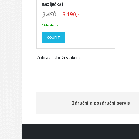
nabíječka)
3 490
,-
3 190,-
Skladem
KOUPIT
Zobrazit zboží v akci »
Záruční a pozáruční servis