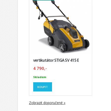
vertikutátor STIGA SV 415 E
4 790,-
Skladem
KOUPIT
Zobrazit doporučené »