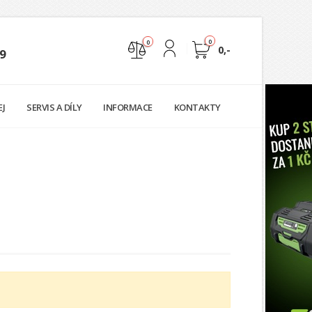
0
0
0,-
9
Nejste přihlášen
EJ
SERVIS A DÍLY
INFORMACE
KONTAKTY
Přihlásit
Registrace