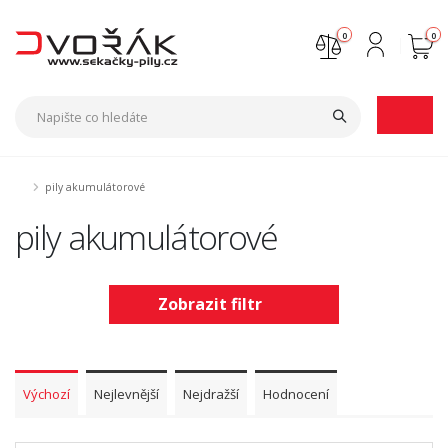
0
0
Nejste přihlášen
Přihlásit
Registrace
pily akumulátorové
pily akumulátorové
Zobrazit filtr
Výchozí
Nejlevnější
Nejdražší
Hodnocení