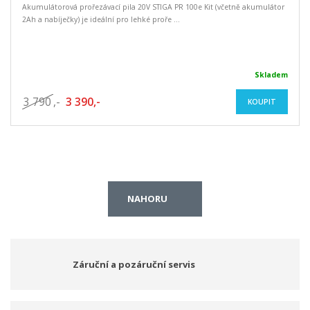
Akumulátorová prořezávací pila 20V STIGA PR 100e Kit (včetně akumulátor
2Ah a nabíječky) je ideální pro lehké proře ...
Skladem
3 790
,-
3 390,-
KOUPIT
NAHORU
Záruční a pozáruční servis