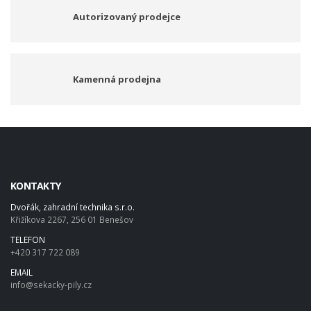
Autorizovaný prodejce
Kamenná prodejna
KONTAKTY
Dvořák, zahradní technika s.r.o.
Křižíkova 2267, 256 01 Benešov
TELEFON
+420 317 722 089
EMAIL
info@sekacky-pily.cz