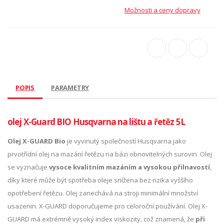
Možnosti a ceny dopravy
POPIS
PARAMETRY
olej X-Guard BIO Husqvarna na lištu a řetěz 5L
Olej X-GUARD Bio
je vyvinutý společností Husqvarna jako
prvotřídní olej na mazání řetězu na bázi obnovitelných surovin. Olej
se vyznačuje
vysoce kvalitním mazáním a vysokou přilnavostí
,
díky které může být spotřeba oleje snížena bez rizika vyššího
opotřebení řetězu. Olej zanechává na stroji minimální množství
usazenin. X-GUARD doporučujeme pro celoroční používání. Olej X-
GUARD má extrémně vysoký index viskozity, což znamená, že
při