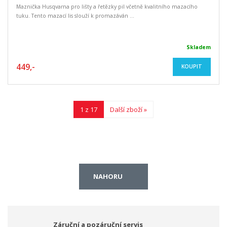
Maznička Husqvarna pro lišty a řetězky pil včetně kvalitního mazacího
tuku. Tento mazací lis slouží k promazáván ...
Skladem
449,-
KOUPIT
1 z 17
Další zboží »
NAHORU
Záruční a pozáruční servis