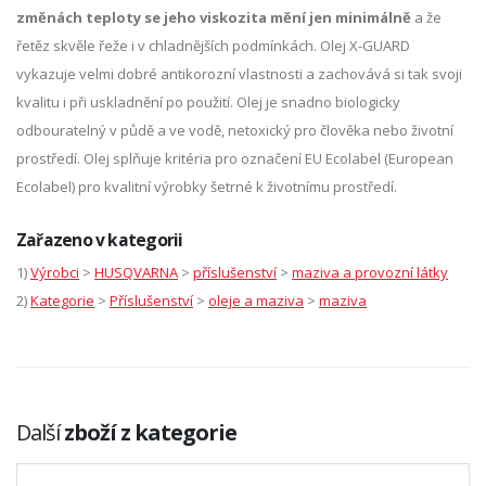
změnách teploty se jeho viskozita mění jen minimálně
a že
řetěz skvěle řeže i v chladnějších podmínkách. Olej X-GUARD
vykazuje velmi dobré antikorozní vlastnosti a zachovává si tak svoji
kvalitu i při uskladnění po použití. Olej je snadno biologicky
odbouratelný v půdě a ve vodě, netoxický pro člověka nebo životní
prostředí. Olej splňuje kritéria pro označení EU Ecolabel (European
Ecolabel) pro kvalitní výrobky šetrné k životnímu prostředí.
Zařazeno v kategorii
1)
Výrobci
>
HUSQVARNA
>
příslušenství
>
maziva a provozní látky
2)
Kategorie
>
Příslušenství
>
oleje a maziva
>
maziva
Další
zboží z kategorie