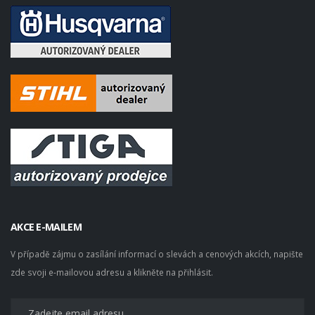
AKCE E-MAILEM
V případě zájmu o zasílání informací o slevách a cenových akcích, napište
zde svoji e-mailovou adresu a klikněte na přihlásit.