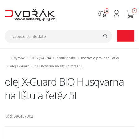
0
0
Nejste přihlášen
Přihlásit
Registrace
Výrobci
HUSQVARNA
příslušenství
maziva a provozní látky
olej X-Guard BIO Husqvarna na lištu a řetěz 5L
olej X-Guard BIO Husqvarna
na lištu a řetěz 5L
Kód: 596457302