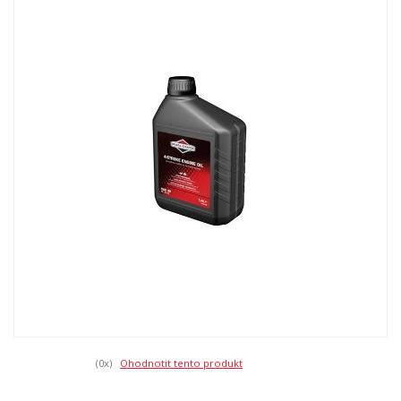
(0
x)
Ohodnotit tento produkt