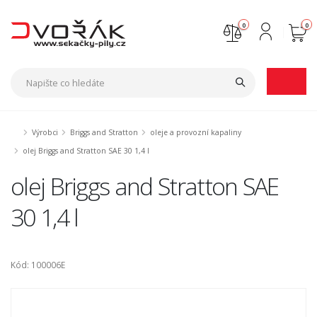
0
0
Nejste přihlášen
Přihlásit
Registrace
Výrobci
Briggs and Stratton
oleje a provozní kapaliny
olej Briggs and Stratton SAE 30 1,4 l
olej Briggs and Stratton SAE
30 1,4 l
Kód: 100006E