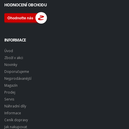
HODNOCENÍ OBCHODU
INFORMACE
Úvod
Zboží v akci
Novinky
Doporučujeme
Nejprodávanější
Magazín
Prodej
Servis
Náhradní díly
Informace
Ceník dopravy
Jak nakupovat