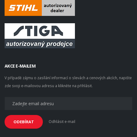
AKCE E-MAILEM
V případě zájmu o zasílání informací o slevách a cenových akcích, napište
zde svoji e-mailovou adresu a klikněte na přihlásit.
Odhlásit e-mail
ODEBÍRAT