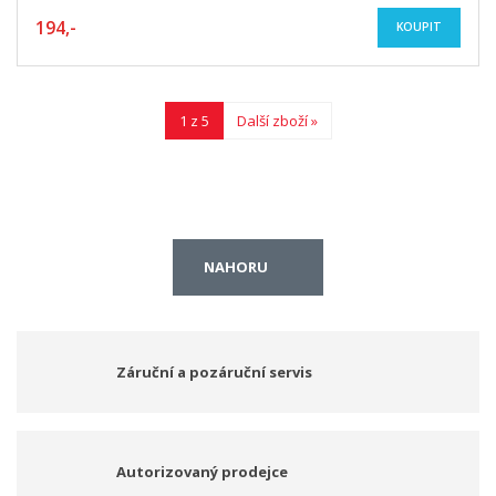
194,-
KOUPIT
1 z 5
Další zboží »
NAHORU
Záruční a pozáruční servis
Autorizovaný prodejce