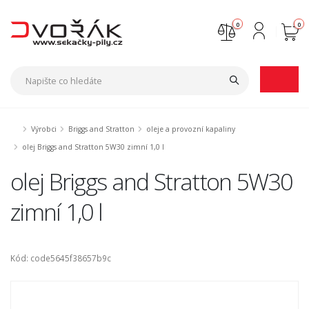
0
0
Nejste přihlášen
Přihlásit
Registrace
Výrobci
Briggs and Stratton
oleje a provozní kapaliny
olej Briggs and Stratton 5W30 zimní 1,0 l
olej Briggs and Stratton 5W30
zimní 1,0 l
Kód: code5645f38657b9c