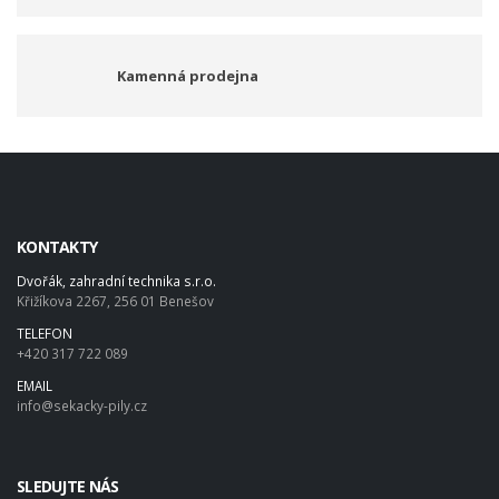
Kamenná prodejna
KONTAKTY
Dvořák, zahradní technika s.r.o.
Křižíkova 2267, 256 01 Benešov
TELEFON
+420 317 722 089
EMAIL
info@sekacky-pily.cz
SLEDUJTE NÁS