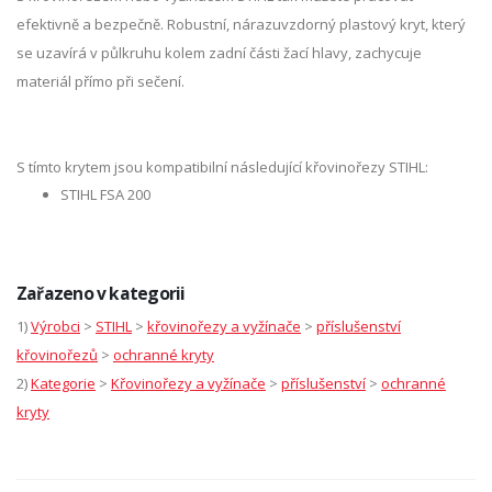
efektivně a bezpečně. Robustní, nárazuvzdorný plastový kryt, který
se uzavírá v půlkruhu kolem zadní části žací hlavy, zachycuje
materiál přímo při sečení.
S tímto krytem jsou kompatibilní následující křovinořezy STIHL:
STIHL FSA 200
Zařazeno v kategorii
1)
Výrobci
>
STIHL
>
křovinořezy a vyžínače
>
příslušenství
křovinořezů
>
ochranné kryty
2)
Kategorie
>
Křovinořezy a vyžínače
>
příslušenství
>
ochranné
kryty