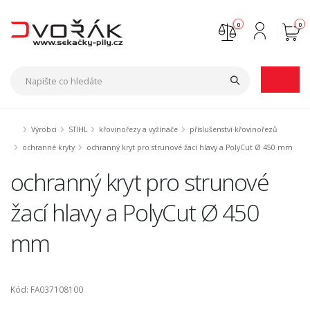
0
0
Nejste přihlášen
Přihlásit
Registrace
Výrobci
STIHL
křovinořezy a vyžínače
příslušenství křovinořezů
ochranné kryty
ochranný kryt pro strunové žací hlavy a PolyCut Ø 450 mm
ochranný kryt pro strunové
žací hlavy a PolyCut Ø 450
mm
Kód: FA037108100