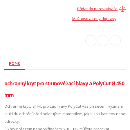
Přidat do porovnávače
Možnosti a ceny dopravy
POPIS
ochranný kryt pro strunové žací hlavy a PolyCut Ø 450
mm
Ochranné kryty STIHL pro žací hlavy PolyCut vás při sečení, vyžínání
a úklidu ochrání před odletujícím materiálem, jako jsou kameny nebo
odřezky.
S křovinořezem nebo vyžínačem STIHL tak můžete pracovat