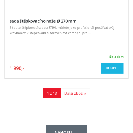
sada štěpkovacího nože Ø 270 mm
S touto štěpkovací sadou STIHL můžete jako profesionál používat svůj
křovinořez k štěpkování a zároveň být chráněni pře ...
Skladem
1 990,-
KOUPIT
1 z 13
Další zboží »
NAHORU