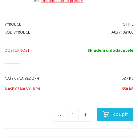
(0
x)
Ohodnotit tento produkt
STIHL
VÝROBCE
FA037108100
KÓD VÝROBCE
Skladem u dodavatele
DOSTUPNOST
537 Kč
NAŠE CENA BEZ DPH
650 Kč
NAŠE CENA VČ. DPH
Koupit