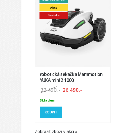
Akce
Novinka
robotická sekačka Mammotion
YUKA mini 2 1000
32 490
,-
26 490,-
Skladem
KOUPIT
Zobrazit zboží v akci »