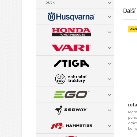
butik
Další
Akc
rota
Motor
pohod
omez
kompa