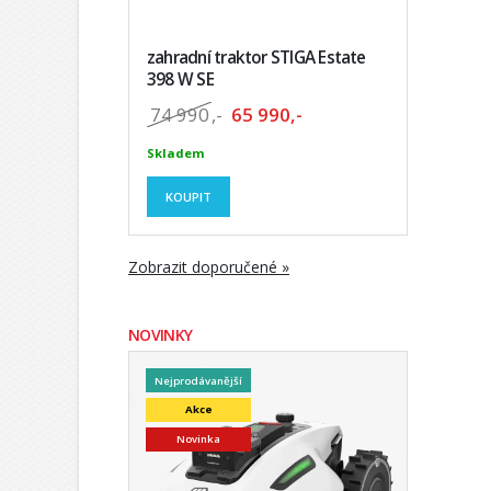
zahradní traktor STIGA Estate
398 W SE
74 990
,-
65 990,-
Skladem
KOUPIT
Zobrazit doporučené »
NOVINKY
Nejprodávanější
Akce
Novinka