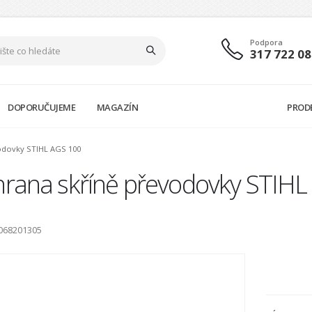
Podpora
317 722 08
DOPORUČUJEME
MAGAZÍN
PROD
odovky STIHL AGS 100
hrana skříně převodovky STIHL
9068201305