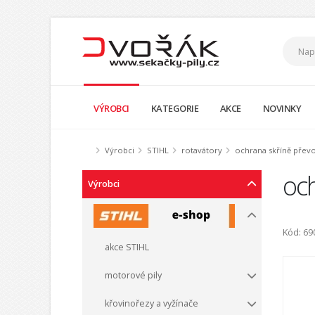
VÝROBCI
KATEGORIE
AKCE
NOVINKY
Výrobci
STIHL
rotavátory
ochrana skříně přev
oc
Výrobci
Kód: 6
akce STIHL
motorové pily
křovinořezy a vyžínače