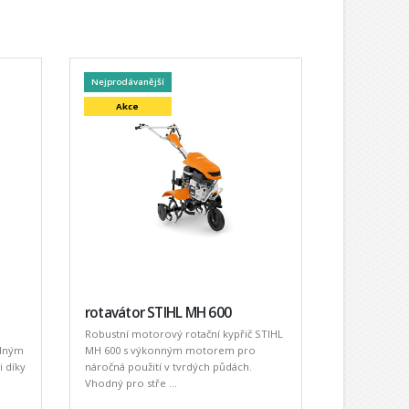
Nejprodávanější
Akce
rotavátor STIHL MH 600
Robustní motorový rotační kypřič STIHL
odným
MH 600 s výkonným motorem pro
i díky
náročná použití v tvrdých půdách.
Vhodný pro stře ...