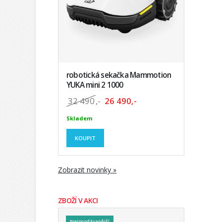
robotická sekačka Mammotion
YUKA mini 2 1000
32 490
,-
26 490,-
Skladem
KOUPIT
Zobrazit novinky »
ZBOŽÍ V AKCI
Nejprodávanější