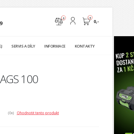
0
0
0,-
9
Nejste přihlášen
EJ
SERVIS A DÍLY
INFORMACE
KONTAKTY
Přihlásit
Registrace
 AGS 100
(0
x)
Ohodnotit tento produkt