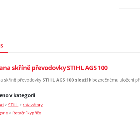
IS
ana skříně převodovky STIHL AGS 100
a skříně převodovky
STIHL AGS 100 slouží
k bezpečnému uložení pře
eno v kategorii
ci
>
STIHL
>
rotavátory
orie
>
Rotační kypřiče