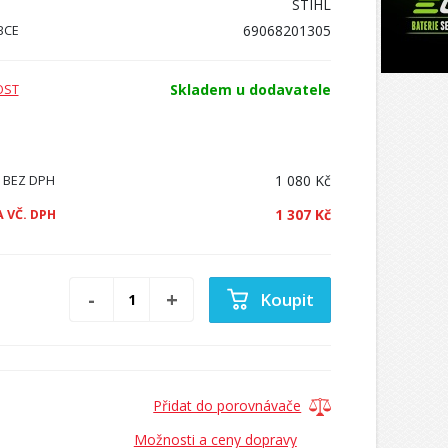
STIHL
69068201305
BCE
Skladem u dodavatele
OST
1 080 Kč
 BEZ DPH
1 307 Kč
 VČ. DPH
Koupit
Přidat do porovnávače
Možnosti a ceny dopravy