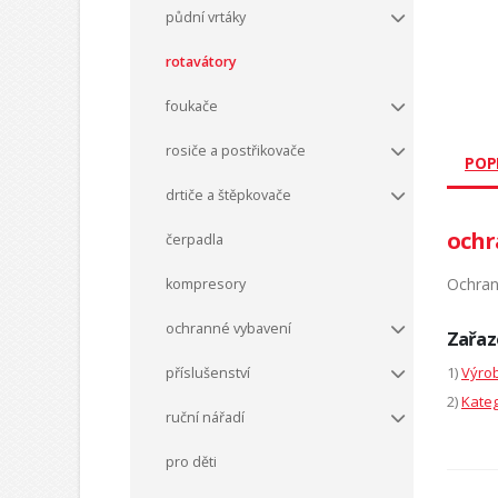
půdní vrtáky
rotavátory
foukače
rosiče a postřikovače
POP
drtiče a štěpkovače
ochr
čerpadla
Ochran
kompresory
ochranné vybavení
Zařaz
1)
Výrob
příslušenství
2)
Kateg
ruční nářadí
pro děti