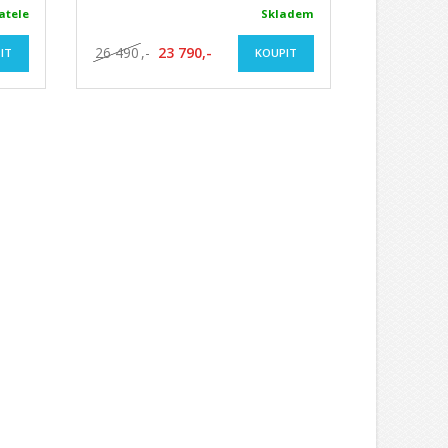
atele
Skladem
26 490
,-
23 790,-
IT
KOUPIT