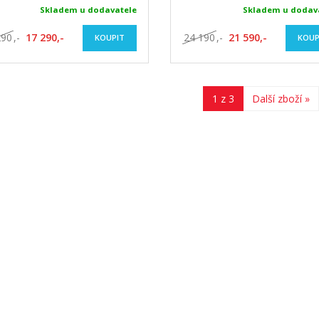
Skladem u dodavatele
Skladem u dodav
290
,-
17 290,-
24 190
,-
21 590,-
KOUPIT
KOUP
1 z 3
Další zboží »