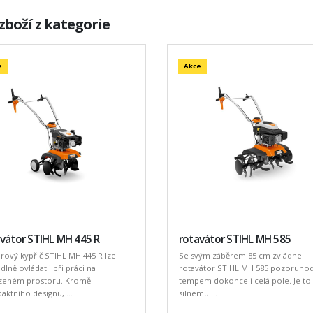
zboží z kategorie
e
Akce
vátor STIHL MH 445 R
rotavátor STIHL MH 585
ový kypřič STIHL MH 445 R lze
Se svým záběrem 85 cm zvládne
lně ovládat i při práci na
rotavátor STIHL MH 585 pozoruh
eném prostoru. Kromě
tempem dokonce i celá pole. Je to 
ktního designu, ...
silnému ...