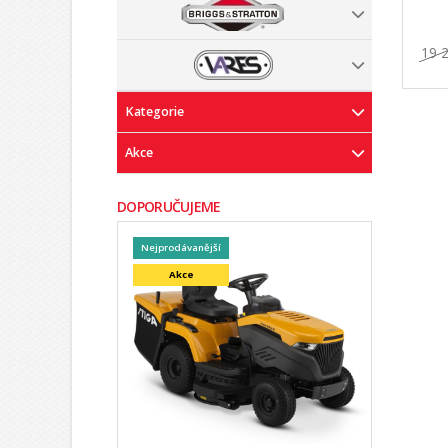
19 
Kategorie
Akce
DOPORUČUJEME
Nejprodávanější
Akce