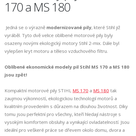
170 a MS 180
Jedná se o výrazně
modernizované pily
, které Stihl již
vyráběl. Tyto dvě velice oblíbené motorové pily byly
osazeny novými ekologický motory Stihl 2-mix. Dále byl
vylepšen kryt motoru a těleso vzduchového filtru.
Oblíbené ekonomické modely pil Stihl MS 170 a MS 180
jsou zpět!
Kompaktní motorové pily STIHL
MS 170
a
MS 180
tak
zaujmou výkonností, ekologickou technologií motorů a
kvalitním provedením s důrazem na dlouhou životnost. Díky
tomu jsou perfektní pro všechny, kteří hledají nástroje s
vysokým komfortem obsluhy a vynikající ovladatelností. Jsou
ideální pro veškeré práce se dřevem okolo domu, dvora a