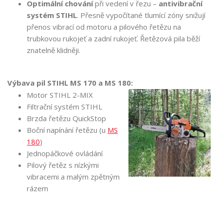
Optimální chování
při vedení v řezu –
antivibrační
systém STIHL
. Přesně vypočítané tlumící zóny snižují
přenos vibrací od motoru a pilového řetězu na
trubkovou rukojeť a zadní rukojeť. Řetězová pila běží
znatelně klidněji.
Výbava pil STIHL MS 170 a MS 180:
Motor STIHL 2-MIX
Filtrační systém STIHL
Brzda řetězu QuickStop
Boční napínání řetězu (u
MS
180
)
Jednopáčkové ovládání
Pilový řetěz s nízkými
vibracemi a malým zpětným
rázem