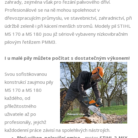
zahrady, zejména však pro řezání palivového dříví.
Profesionálové se na ně mohou spolehnout v
dřevozpracujícím průmyslu, ve stavebnictví, zahradnictví, při
údržbě zeleně i při kácení menších stromů. Modely pil STIHL
MS 170 a MS 180 jsou již sériově vybaveny nízkovibračním
pilovým řetězem PMM3.
I u malé pily můžete počítat s dostatečným výkonem!
Svou sofistikovanou
konstrukcí zaujmou pily
MS 170 a MS 180
každého, od
příležitostného
uživatele až po
profesionály, jejichž
každodenní práce závisí na spolehlivých nástrojích.
Plný výkon, poloviční emise
– motor
STIHL 2-MIX
.