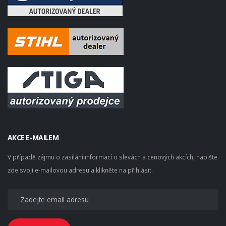
AKCE E-MAILEM
V případě zájmu o zasílání informací o slevách a cenových akcích, napište
zde svoji e-mailovou adresu a klikněte na přihlásit.