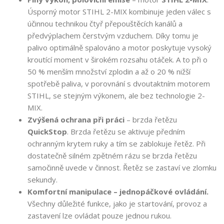
Úsporný motor STIHL 2-MIX kombinuje jeden válec s
účinnou technikou čtyř přepouštěcích kanálů a
předvýplachem čerstvým vzduchem. Díky tomu je
palivo optimálně spalováno a motor poskytuje vysoký
kroutící moment v širokém rozsahu otáček. A to při o
50 % menším množství zplodin a až o 20 % nižší
spotřebě paliva, v porovnání s dvoutaktním motorem
STIHL, se stejným výkonem, ale bez technologie 2-
MIX.
Zvýšená ochrana při práci
– brzda řetězu
QuickStop
. Brzda řetězu se aktivuje předním
ochranným krytem ruky a tím se zablokuje řetěz. Při
dostatečně silném zpětném rázu se brzda řetězu
samočinně uvede v činnost. Řetěz se zastaví ve zlomku
sekundy.
Komfortní manipulace – jednopáčkové ovládání.
Všechny důležité funkce, jako je startování, provoz a
zastavení lze ovládat pouze jednou rukou.