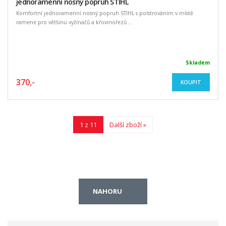
jednoramenní nosný popruh STIHL
Komfortní jednoramenní nosný popruh STIHL s polstrováním v místě
ramene pro většinu vyžínačů a křovinořezů ...
Skladem
370,-
KOUPIT
1 z 11
Další zboží »
NAHORU