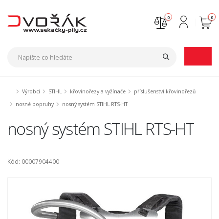
0
0
Nejste přihlášen
Přihlásit
Registrace
Výrobci
STIHL
křovinořezy a vyžínače
příslušenství křovinořezů
nosné popruhy
nosný systém STIHL RTS-HT
nosný systém STIHL RTS-HT
Kód: 00007904400