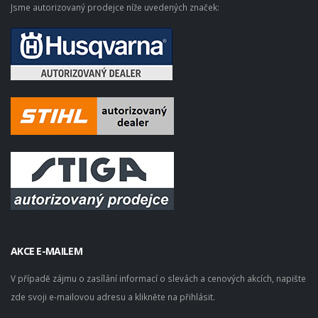
Jsme autorizovaný prodejce níže uvedených značek:
AKCE E-MAILEM
V případě zájmu o zasílání informací o slevách a cenových akcích, napište
zde svoji e-mailovou adresu a klikněte na přihlásit.