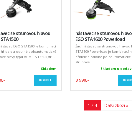
avec se strunovou hlavou
nástavec se strunovou hlav
 STA1500
EGO STA1600 Powerload
nástavec EGO STA1500 je kombinací
Žací nástavec se strunovou hlavou
 hřídele a odolné poloautomatické
STA1600 Powerload je kombinací h
ové hlavy typu BUMP & FEED (str ...
hřídele a odolné poloautomatické
strunové ...
Skladem
Skladem u dodav
0,-
3 990,-
KOUPIT
KOUP
1 z 4
Další zboží »