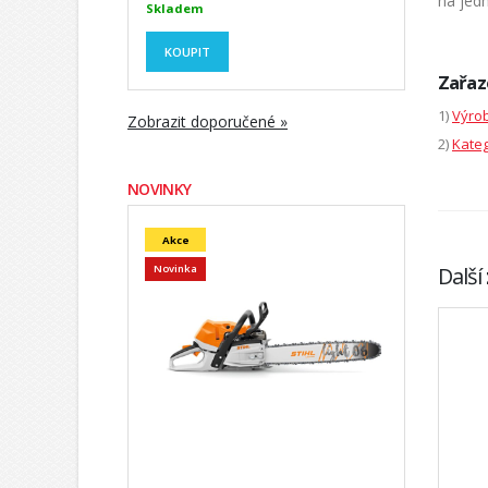
na jed
Skladem
KOUPIT
Zařaz
1)
Výrob
Zobrazit doporučené »
2)
Kateg
NOVINKY
Akce
Další
Novinka