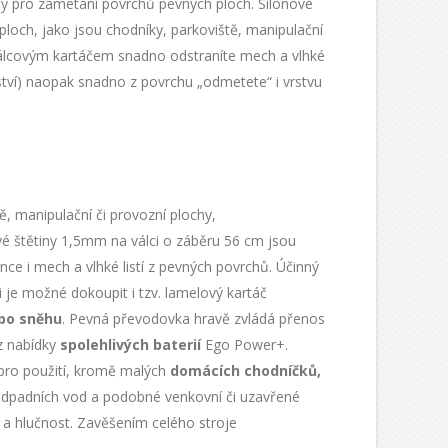
ený pro zametání povrchů pevných ploch. Silonové
ploch, jako jsou chodníky, parkoviště, manipulační
 válcovým kartáčem snadno odstraníte mech a vlhké
ství) naopak snadno z povrchu „odmetete“ i vrstvu
ě, manipulační či provozní plochy,
é štětiny 1,5mm na válci o záběru 56 cm jsou
nce i mech a vlhké listí z pevných povrchů. Účinný
i je možné dokoupit i tzv. lamelový kartáč
ebo sněhu
. Pevná převodovka hravě zvládá přenos
z nabídky
spolehlivých baterií
Ego Power+.
pro použití, kromě malých
domácích chodníčků,
ky odpadních vod a podobné venkovní či uzavřené
 a hlučnost. Zavěšením celého stroje