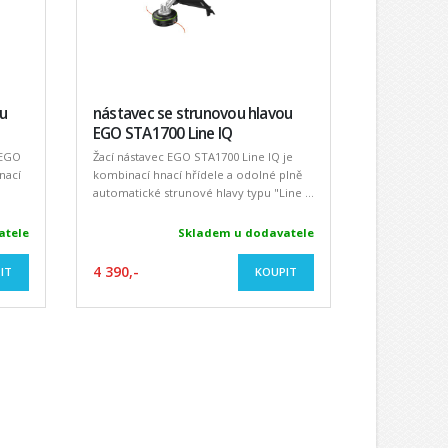
ou
nástavec se strunovou hlavou
EGO STA1700 Line IQ
 EGO
Žací nástavec EGO STA1700 Line IQ je
nací
kombinací hnací hřídele a odolné plně
automatické strunové hlavy typu "Line ...
atele
Skladem u dodavatele
4 390,-
IT
KOUPIT