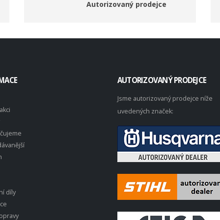
Autorizovaný prodejce
MACE
AUTORIZOVANÝ PRODEJCE
Jsme autorizovaný prodejce níže
akci
uvedených značek:
čujeme
ávanější
n
í díly
ace
opravy