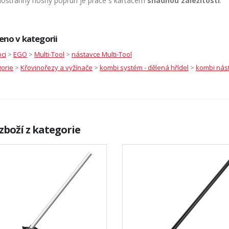
nostranný nosný popruh je práce s kartáčem
snadnou záležitostí
.
eno v kategorii
ci
>
EGO
>
Multi-Tool
>
nástavce Multi-Tool
orie
>
Křovinořezy a vyžínače
>
kombi systém - dělená hřídel
>
kombi nás
zboží z kategorie