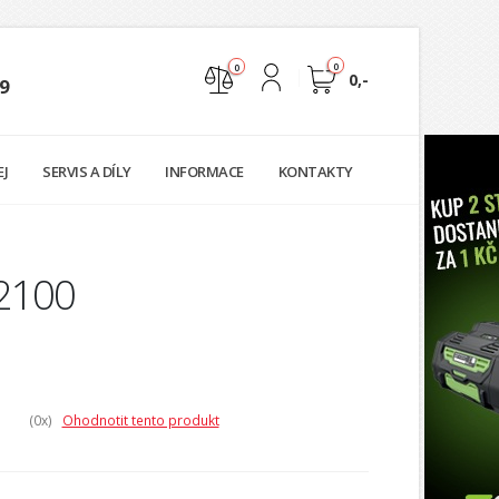
0
0
0,-
9
Nejste přihlášen
EJ
SERVIS A DÍLY
INFORMACE
KONTAKTY
Přihlásit
Registrace
A2100
(0
x)
Ohodnotit tento produkt