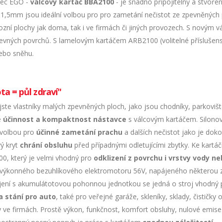
ec EGO -
válcový kartáč BBA2100
- je snadno připojitelný a stvoř
y 1,5mm jsou ideální volbou pro pro zametání nečistot ze zpevněných 
vozní plochy jak doma, tak i ve firmách či jiných provozech. S novým
z pevných povrchů. S lamelovým kartáčem ARB2100 (volitelné příslušen
ebo sněhu.
ota = půl zdraví"
ste vlastníky malých zpevněných ploch, jako jsou chodníky, parkovišt
e
účinnost a kompaktnost nástavce
s válcovým kartáčem. Silonov
í volbou pro
účinné zametání prachu
a dalších nečistot jako je doko
vý kryt
chrání obsluhu
před případnými odletujícími zbytky. Ke kartáč
0, který je velmi vhodný pro
odklizení z povrchu i vrstvy vody n
d výkonného bezuhlíkového elektromotoru 56V, napájeného některou 
jení s akumulátotovou pohonnou jednotkou se jedná o stroj vhodný 
a stání pro auto
, také pro veřejné garáže, skleníky, sklady, čistič
y ve firmách. Prostě výkon, funkčnost, komfort obsluhy, nulové emise