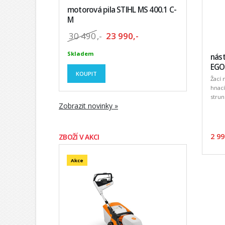
motorová pila STIHL MS 400.1 C-
M
30 490
,-
23 990,-
Skladem
nást
EGO
KOUPIT
Žací 
hnací
strun
Zobrazit novinky »
2 99
ZBOŽÍ V AKCI
Akce