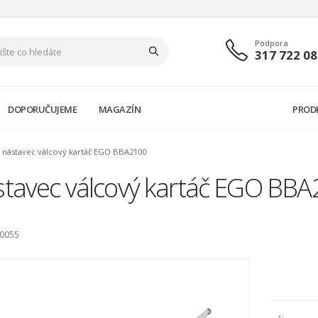
Podpora
317 722 08
DOPORUČUJEME
MAGAZÍN
PROD
nástavec válcový kartáč EGO BBA2100
stavec válcový kartáč EGO BB
80055