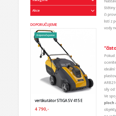
Nástav
štětin
Akce
či pro
listí 
DOPORUČUJEME
vody n
Doporučujeme
"čist
Pokud j
ocenít
ideáln
plasto
ARB210
síly o
Ve spo
vertikutátor STIGA SV 415 E
ploch 
4 790,-
objekt