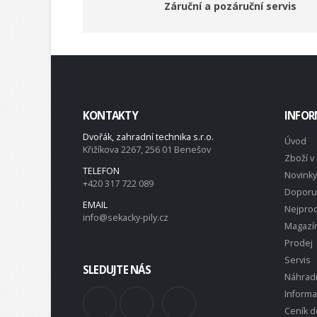
Záruční a pozáruční servis
KONTAKTY
INFOR
Dvořák, zahradní technika s.r.o.
Úvod
Křižíkova 2267, 256 01 Benešov
Zboží v 
TELEFON
Novinky
+420 317 722 089
Doporu
EMAIL
Nejprod
info@sekacky-pily.cz
Magazí
Prodej
Servis
SLEDUJTE NÁS
Náhradn
Inform
Ceník d