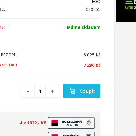
EGO
G80055
BCE
Máme skladem
OST
6 025 Kč
 BEZ DPH
7 290 Kč
 VČ. DPH
Koupit
4 x 1822,- Kč