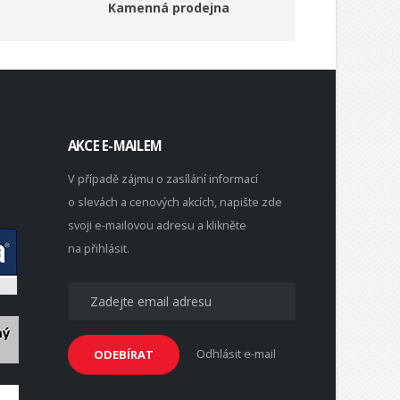
Kamenná prodejna
AKCE E-MAILEM
V případě zájmu o zasílání informací
o slevách a cenových akcích, napište zde
svoji e-mailovou adresu a klikněte
na přihlásit.
Odhlásit e-mail
ODEBÍRAT