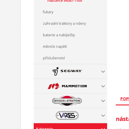
nástavce Multi-Tool
fukary
zahradní traktory a ridery
baterie a nabíječky
měniče napětí
příslušenství
POP
nást
Kategorie