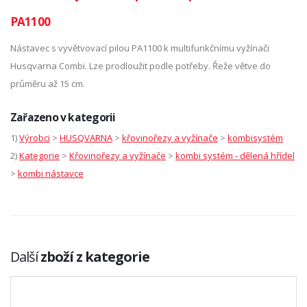
PA1100
Nástavec s vyvětvovací pilou PA1100 k multifunkčnímu vyžínači
Husqvarna Combi. Lze prodloužit podle potřeby. Řeže větve do
průměru až 15 cm.
Zařazeno v kategorii
1)
Výrobci
>
HUSQVARNA
>
křovinořezy a vyžínače
>
kombisystém
2)
Kategorie
>
Křovinořezy a vyžínače
>
kombi systém - dělená hřídel
>
kombi nástavce
Další
zboží z kategorie