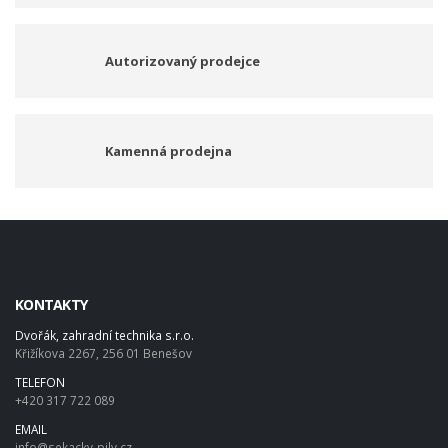
Autorizovaný prodejce
Kamenná prodejna
KONTAKTY
Dvořák, zahradní technika s.r.o.
Křižíkova 2267, 256 01 Benešov
TELEFON
+420 317 722 089
EMAIL
info@sekacky-pily.cz