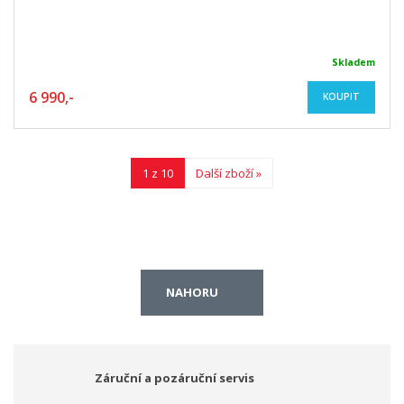
Skladem
6 990,-
KOUPIT
1 z 10
Další zboží »
NAHORU
Záruční a pozáruční servis