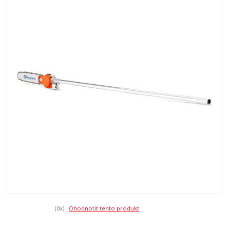
(0
x)
Ohodnotit tento produkt