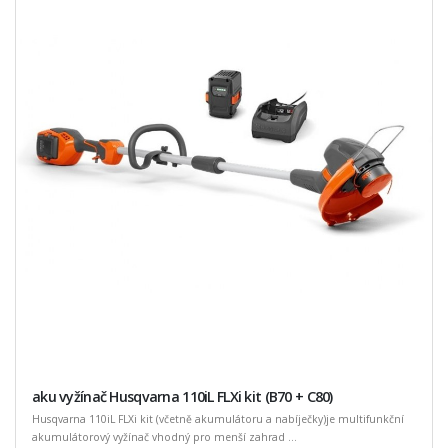
aku vyžínač Husqvarna 110iL FLXi kit (B70 + C80)
Husqvarna 110iL FLXi kit (včetně akumulátoru a nabíječky)je multifunkční
akumulátorový vyžínač vhodný pro menší zahrad ...