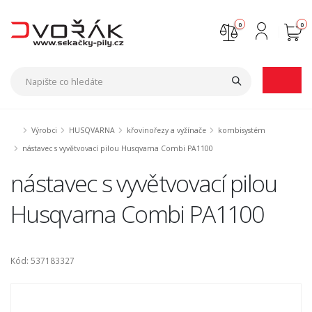
0
0
Nejste přihlášen
Přihlásit
Registrace
Výrobci
HUSQVARNA
křovinořezy a vyžínače
kombisystém
nástavec s vyvětvovací pilou Husqvarna Combi PA1100
nástavec s vyvětvovací pilou
Husqvarna Combi PA1100
Kód: 537183327