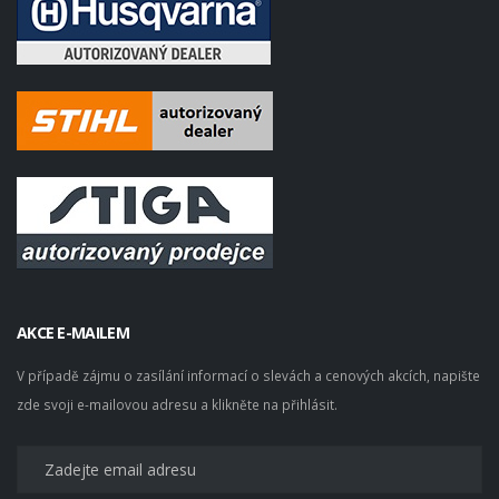
AKCE E-MAILEM
V případě zájmu o zasílání informací o slevách a cenových akcích, napište
zde svoji e-mailovou adresu a klikněte na přihlásit.