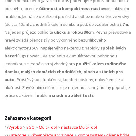
kolem domku nebo garáže a občas potřebujete prohrábnout uličku
od sněhu, oceníte
účinnost a kompaktnost nástavce
s aktivním
hrablem. Jedná se o zařízení pro úklid a odhoz malé sněhové vrstvy
(do cca 10cm) z chodníků kolem domku a pod. do vzdálenosti
až 7m
.
Na jeden průjezd odklidíte
uličku širokou 30cm
. Pevná převodovka
hravě zvládá přenos síly od výkonného bezuhlíkového
elektromotoru 56V, napájeného některou z nabídky
spolehlivých
baterií
Ego Power+. Ve spojení s akumulátotovou pohonnou
jednotkou se jedná o stroj vhodný pro
použití kolem rodinného
domku, malých domácích chodníčcích, ploch a stáních pro
auto.
Prostě výkon, funkčnost, komfort obsluhy, nulové emise a
hlučnost. Zavěšením celého stroje na jednostranný nosný popruh je
práce s aktivním hrablem
snadnou záležitostí
.
Zařazeno v kategorii
1)
Výrobci
>
EGO
>
Multi-Tool
>
nástavce Multi-Tool
2)
Kategorie
>
Křovinořezy a vyžínače
>
kombi systém - dělená hřídel