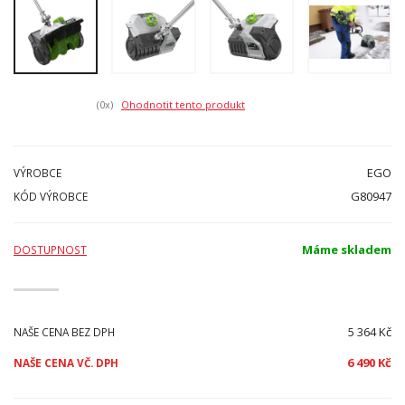
(0
x)
Ohodnotit tento produkt
EGO
VÝROBCE
G80947
KÓD VÝROBCE
Máme skladem
DOSTUPNOST
5 364 Kč
NAŠE CENA BEZ DPH
6 490 Kč
NAŠE CENA VČ. DPH