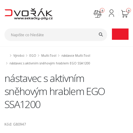
0
0
Nejste přihlášen
Přihlásit
Registrace
Výrobci
EGO
Multi-Tool
nástavce Multi-Tool
nástavec s aktivním sněhovým hrablem EGO SSA1200
nástavec s aktivním
sněhovým hrablem EGO
SSA1200
Kód: G80947