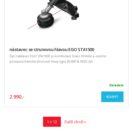
nástavec se strunovou hlavou EGO STA1500
Žací nástavec EGO STA1500 je kombinací hnací hřídele a odolné
poloautomatické strunové hlavy typu BUMP & FEED (str ...
Skladem
2 990,-
KOUPIT
1 z 12
Další zboží »