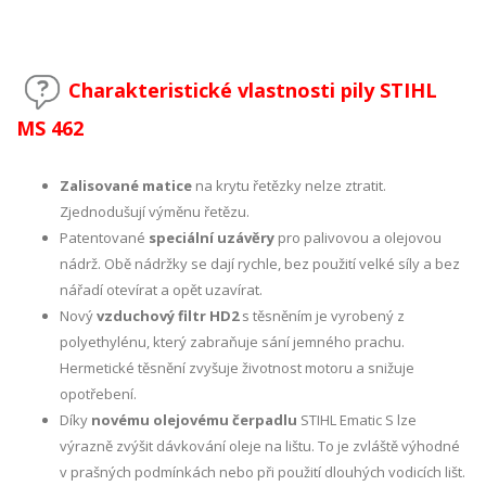
Charakteristické vlastnosti pily STIHL
MS 462
Zalisované matice
na krytu řetězky nelze ztratit.
Zjednodušují výměnu řetězu.
Patentované
speciální uzávěry
pro palivovou a olejovou
nádrž. Obě nádržky se dají rychle, bez použití velké síly a bez
nářadí otevírat a opět uzavírat.
Nový
vzduchový filtr HD2
s těsněním je vyrobený z
polyethylénu, který zabraňuje sání jemného prachu.
Hermetické těsnění zvyšuje životnost motoru a snižuje
opotřebení.
Díky
novému olejovému čerpadlu
STIHL Ematic S lze
výrazně zvýšit dávkování oleje na lištu. To je zvláště výhodné
v prašných podmínkách nebo při použití dlouhých vodicích lišt.