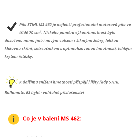
Pila STIHL MS 462 je nejlehčí profesionální motorová pila ve
třídě 70 cm³. Nízkého poměru výkon/hmotnost bylo
dosaženo mimo jiné i novým válcem s šikmými žebry, lehkou
klikovou skříní, setrvačníkem s optimalizovanou hmotností, lehkým
krytem řetězky.
K dalšímu snížení hmotnosti přispějí i lišty řady STIHL
Rollomatic ES light - volitelné příslušenství
Co je v balení MS 462: