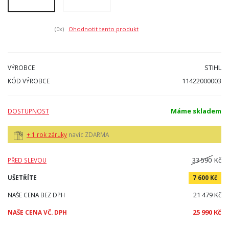
(0
x)
Ohodnotit tento produkt
STIHL
VÝROBCE
11422000003
KÓD VÝROBCE
Máme skladem
DOSTUPNOST
+ 1 rok záruky
navíc ZDARMA
33 590
Kč
PŘED SLEVOU
UŠETŘÍTE
7 600 Kč
21 479 Kč
NAŠE CENA BEZ DPH
25 990 Kč
NAŠE CENA VČ. DPH