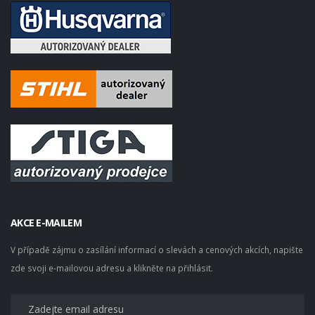
AKCE E-MAILEM
V případě zájmu o zasílání informací o slevách a cenových akcích, napište
zde svoji e-mailovou adresu a klikněte na přihlásit.