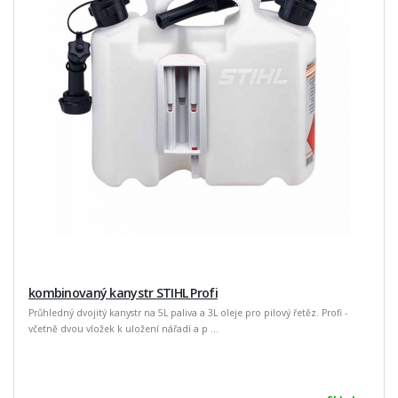
kombinovaný kanystr STIHL Profi
Průhledný dvojitý kanystr na 5L paliva a 3L oleje pro pilový řetěz. Profi -
včetně dvou vložek k uložení nářadí a p ...