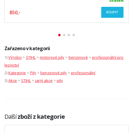
Skladem
850,-
KOUPIT
Zařazeno v kategorii
1)
Výrobci
>
STIHL
>
motorové pily
>
benzinové
>
profesionální pro
lesnictví
2)
Kategorie
>
Pily
>
benzinové pily
>
profesionální
3)
Akce
>
STIHL
>
jarní akce
>
pily
Další
zboží z kategorie