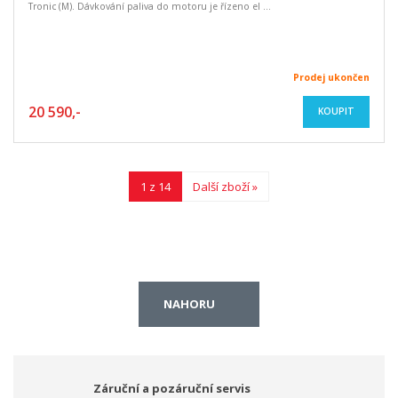
Tronic (M). Dávkování paliva do motoru je řízeno el ...
Prodej ukončen
20 590,-
KOUPIT
1 z 14
Další zboží »
NAHORU
Záruční a pozáruční servis