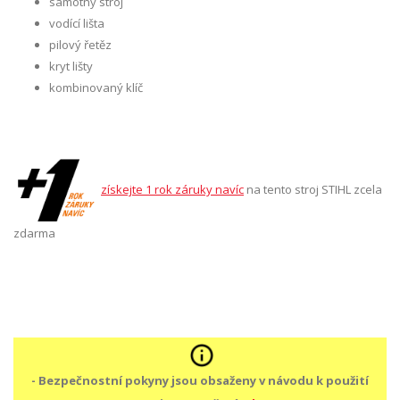
samotný stroj
vodící lišta
pilový řetěz
kryt lišty
kombinovaný klíč
získejte 1 rok záruky navíc
na tento stroj STIHL zcela
zdarma
- Bezpečnostní pokyny jsou obsaženy v návodu k použití