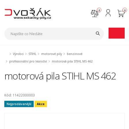
0
0
Nejste přihlášen
Přihlásit
Registrace
Výrobci
STIHL
motorové pily
benzinové
profesionální pro lesnictví
motorová pila STIHL MS 462
motorová pila STIHL MS 462
Kód: 11422000003
Nejprodávanější
Akce