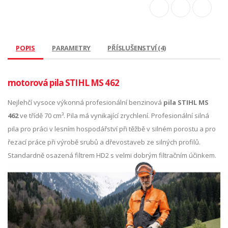
POPIS
PARAMETRY
PŘÍSLUŠENSTVÍ (4)
motorová pila STIHL MS 462
Nejlehčí vysoce výkonná profesionální benzinová
pila STIHL MS
462
ve třídě 70 cm³. Pila má vynikající zrychlení. Profesionální silná
pila pro práci v lesním hospodářství při těžbě v silném porostu a pro
řezací práce při výrobě srubů a dřevostaveb ze silných profilů.
Standardně osazená filtrem HD2 s velmi dobrým filtračním účinkem.