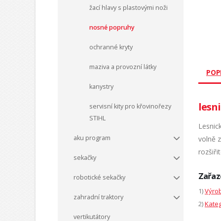
žací hlavy s plastovými noži
nosné popruhy
ochranné kryty
maziva a provozní látky
POP
kanystry
lesn
servisní kity pro křovinořezy
STIHL
Lesnic
aku program
volně 
rozšiři
sekačky
Zařaz
robotické sekačky
1)
Výrob
zahradní traktory
2)
Kateg
vertikutátory