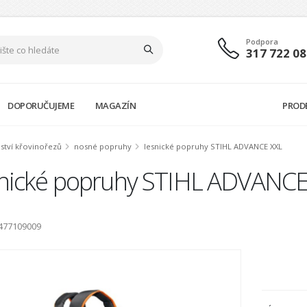
Podpora
317 722 08
DOPORUČUJEME
MAGAZÍN
PROD
nství křovinořezů
nosné popruhy
lesnické popruhy STIHL ADVANCE XXL
snické popruhy STIHL ADVANCE
1477109009