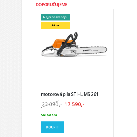
DOPORUČUJEME
Nejprodávanější
Akce
motorová pila STIHL MS 261
23 690
,-
17 590,-
Skladem
KOUPIT