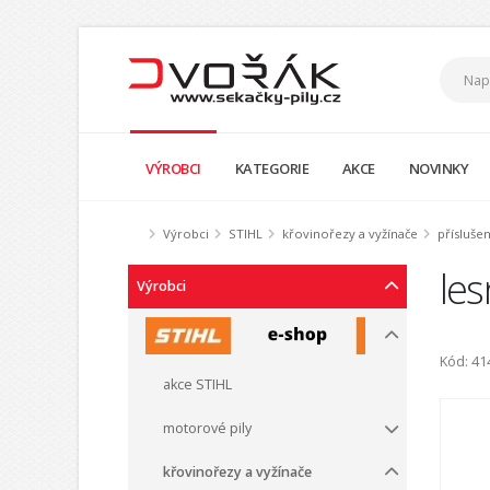
VÝROBCI
KATEGORIE
AKCE
NOVINKY
Výrobci
STIHL
křovinořezy a vyžínače
přísluše
le
Výrobci
Kód: 4
akce STIHL
motorové pily
křovinořezy a vyžínače