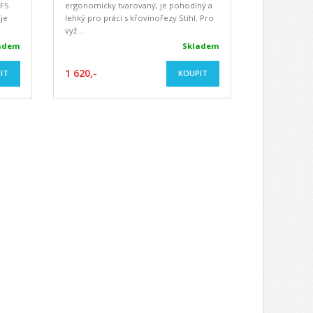
FS.
ergonomicky tvarovaný, je pohodlný a
je
lehký pro práci s křovinořezy Stihl. Pro
vyž ...
adem
Skladem
1 620,-
IT
KOUPIT