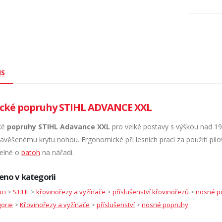
IS
ické popruhy STIHL ADVANCE XXL
ké
popruhy STIHL Adavance XXL
pro velké postavy s výškou nad 1
zavěšenému krytu nohou. Ergonomické při lesních prací za použití pil
telné o
batoh
na nářadí.
eno v kategorii
ci
>
STIHL
>
křovinořezy a vyžínače
>
příslušenství křovinořezů
>
nosné p
orie
>
Křovinořezy a vyžínače
>
příslušenství
>
nosné popruhy