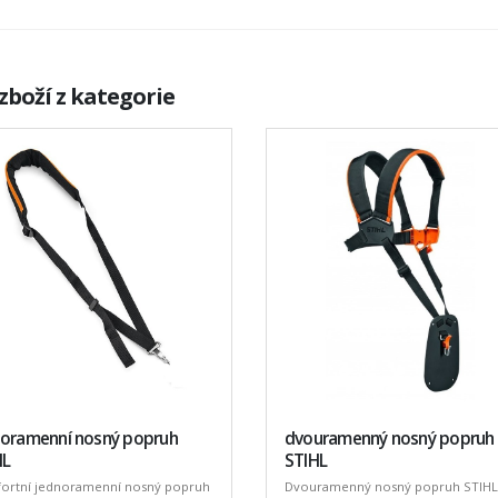
zboží z kategorie
noramenní nosný popruh
dvouramenný nosný popruh
HL
STIHL
ortní jednoramenní nosný popruh
Dvouramenný nosný popruh STIHL