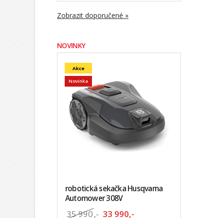
Zobrazit doporučené »
NOVINKY
Akce
Novinka
robotická sekačka Husqvarna
Automower 308V
35 990
,-
33 990,-