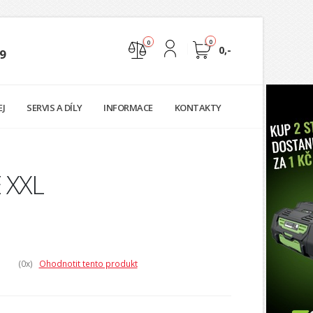
0
0
0,-
9
Nejste přihlášen
EJ
SERVIS A DÍLY
INFORMACE
KONTAKTY
Přihlásit
Registrace
 XXL
(0
x)
Ohodnotit tento produkt