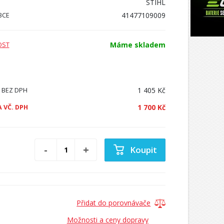
STIHL
41477109009
BCE
Máme skladem
OST
1 405 Kč
 BEZ DPH
1 700 Kč
 VČ. DPH
Koupit
Přidat do porovnávače
Možnosti a ceny dopravy