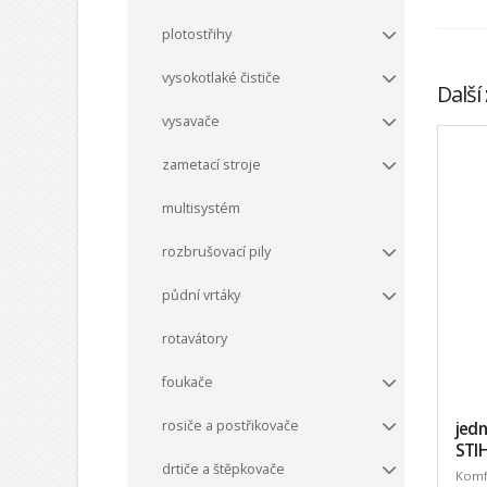
plotostřihy
vysokotlaké čističe
Další
vysavače
zametací stroje
multisystém
rozbrušovací pily
půdní vrtáky
rotavátory
foukače
rosiče a postřikovače
jed
STI
drtiče a štěpkovače
Komf