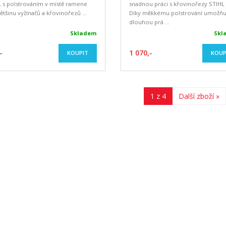
 s polstrováním v místě ramene
snadnou práci s křovinořezy STIHL 
ětšinu vyžínačů a křovinořezů ...
Díky měkkému polstrování umožňu
dlouhou prá ...
Skladem
Skl
-
1 070,-
KOUPIT
KOUP
1 z 4
Další zboží »