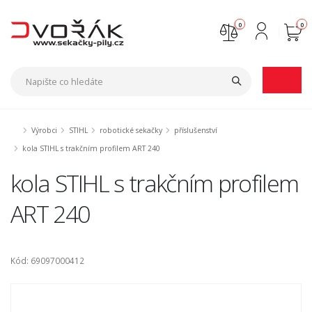
0
0
Nejste přihlášen
Přihlásit
Registrace
Výrobci
STIHL
robotické sekačky
příslušenství
kola STIHL s trakčním profilem ART 240
kola STIHL s trakčním profilem
ART 240
Kód: 69097000412