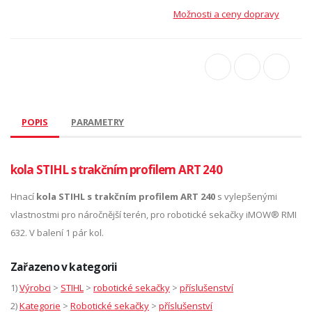
Možnosti a ceny dopravy
POPIS
PARAMETRY
kola STIHL s trakčním profilem ART 240
Hnací
kola STIHL s trakčním profilem ART 240
s vylepšenými
vlastnostmi pro náročnější terén, pro robotické sekačky iMOW® RMI
632. V balení 1 pár kol.
Zařazeno v kategorii
1)
Výrobci
>
STIHL
>
robotické sekačky
>
příslušenství
2)
Kategorie
>
Robotické sekačky
>
příslušenství