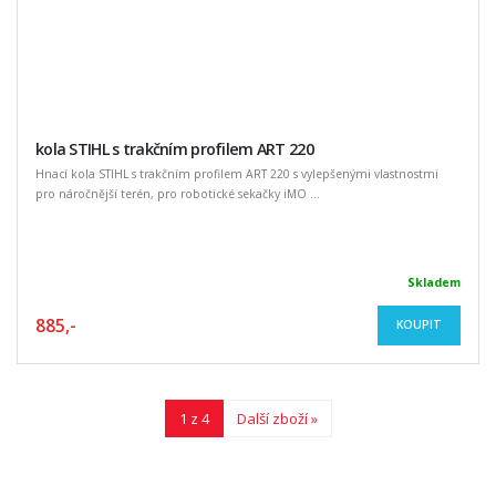
kola STIHL s trakčním profilem ART 220
Hnací kola STIHL s trakčním profilem ART 220 s vylepšenými vlastnostmi
pro náročnější terén, pro robotické sekačky iMO ...
Skladem
885,-
KOUPIT
1 z 4
Další zboží »