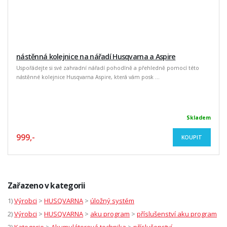
nástěnná kolejnice na nářadí Husqvarna a Aspire
Uspořádejte si své zahradní nářadí pohodlně a přehledně pomocí této
nástěnné kolejnice Husqvarna Aspire, která vám posk ...
Skladem
999,-
KOUPIT
Zařazeno v kategorii
1)
Výrobci
>
HUSQVARNA
>
úložný systém
2)
Výrobci
>
HUSQVARNA
>
aku program
>
příslušenství aku program