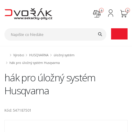
0
0
Nejste přihlášen
Přihlásit
Registrace
Výrobci
HUSQVARNA
úložný systém
hák pro úložný systém Husqvarna
hák pro úložný systém
Husqvarna
Kód: 547187501