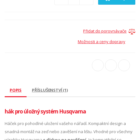
Přidat do porovnávače
Možnosti a ceny dopravy
POPIS
PŘÍSLUŠENSTVÍ (1)
hák pro úložný systém Husqvarna
Háček pro pohodlné uložení vašeho nářadí. Kompaktní design a
snadná montáž na zeď nebo zavěšení na lištu. Vhodné pro všechny
výrobky Husqvarna
s dírkou na pověšení.
Je kompatibilní se