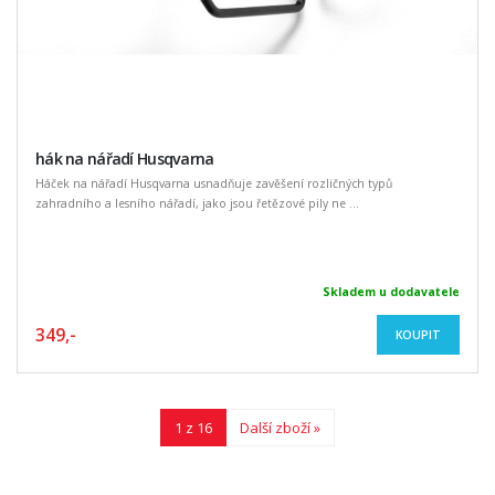
hák na nářadí Husqvarna
Háček na nářadí Husqvarna usnadňuje zavěšení rozličných typů
zahradního a lesního nářadí, jako jsou řetězové pily ne ...
Skladem u dodavatele
349,-
KOUPIT
1 z 16
Další zboží »