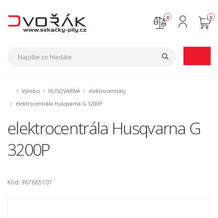
0
0
Nejste přihlášen
Přihlásit
Registrace
Výrobci
HUSQVARNA
elektrocentrály
elektrocentrála Husqvarna G 3200P
elektrocentrála Husqvarna G
3200P
Kód: 967665107