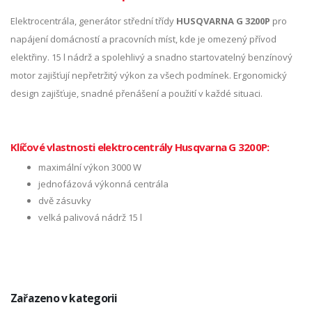
Elektrocentrála, generátor střední třídy
HUSQVARNA G 3200P
pro
napájení domácností a pracovních míst, kde je omezený přívod
elektřiny. 15 l nádrž a spolehlivý a snadno startovatelný benzínový
motor zajišťují nepřetržitý výkon za všech podmínek. Ergonomický
design zajišťuje, snadné přenášení a použití v každé situaci.
Klíčové vlastnosti elektrocentrály Husqvarna G 3200P:
maximální výkon 3000 W
jednofázová výkonná centrála
dvě zásuvky
velká palivová nádrž 15 l
Zařazeno v kategorii