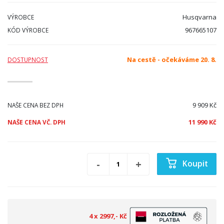
Husqvarna
VÝROBCE
967665107
KÓD VÝROBCE
Na cestě - očekáváme 20. 8.
DOSTUPNOST
9 909 Kč
NAŠE CENA BEZ DPH
11 990 Kč
NAŠE CENA VČ. DPH
Koupit
4 x 2997,- Kč