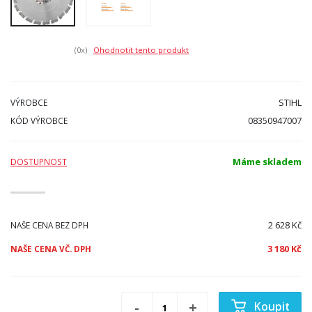
(0
x)
Ohodnotit tento produkt
STIHL
VÝROBCE
08350947007
KÓD VÝROBCE
Máme skladem
DOSTUPNOST
2 628 Kč
NAŠE CENA BEZ DPH
3 180 Kč
NAŠE CENA VČ. DPH
Koupit