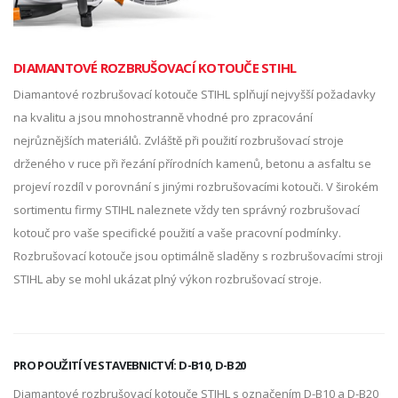
DIAMANTOVÉ ROZBRUŠOVACÍ KOTOUČE STIHL
Diamantové rozbrušovací kotouče STIHL splňují nejvyšší požadavky
na kvalitu a jsou mnohostranně vhodné pro zpracování
nejrůznějších materiálů. Zvláště při použití rozbrušovací stroje
drženého v ruce při řezání přírodních kamenů, betonu a asfaltu se
projeví rozdíl v porovnání s jinými rozbrušovacími kotouči. V širokém
sortimentu firmy STIHL naleznete vždy ten správný rozbrušovací
kotouč pro vaše specifické použití a vaše pracovní podmínky.
Rozbrušovací kotouče jsou optimálně sladěny s rozbrušovacími stroji
STIHL aby se mohl ukázat plný výkon rozbrušovací stroje.
PRO POUŽITÍ VE STAVEBNICTVÍ: D-B10, D-B20
Diamantové rozbrušovací kotouče STIHL s označením D-B10 a D-B20