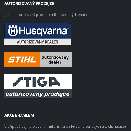
AUTORIZOVANÝ PRODEJCE
Jsme autorizovaný prodejce níže uvedených značek:
AKCE E-MAILEM
V případě zájmu o zasílání informací o slevách a cenových akcích, napište