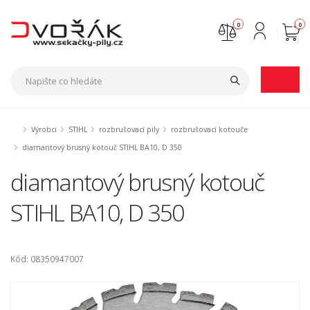
0
0
Nejste přihlášen
Přihlásit
Registrace
Výrobci
STIHL
rozbrušovací pily
rozbrušovací kotouče
diamantový brusný kotouč STIHL BA10, D 350
diamantový brusný kotouč
STIHL BA10, D 350
Kód: 08350947007