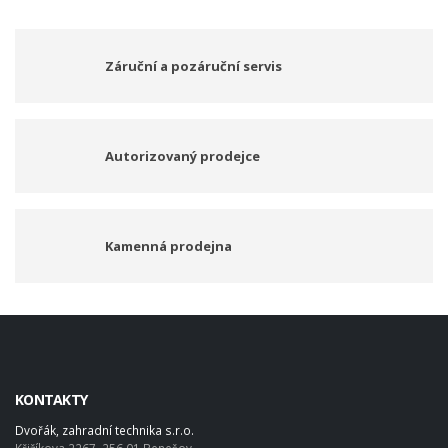
Záruční a pozáruční servis
Autorizovaný prodejce
Kamenná prodejna
KONTAKTY
Dvořák, zahradní technika s.r.o.
Křižíkova 2267, 256 01 Benešov