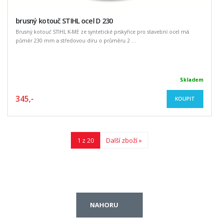
brusný kotouč STIHL ocel D 230
Brusný kotouč STIHL K-ME ze syntetické prskyřice pro stavební ocel má
půměr 230 mm a středovou díru o průměru 2 ...
Skladem
345,-
KOUPIT
1 z 20
Další zboží »
NAHORU