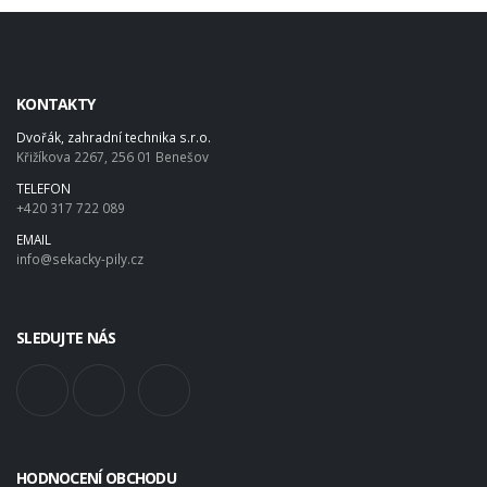
KONTAKTY
Dvořák, zahradní technika s.r.o.
Křižíkova 2267, 256 01 Benešov
TELEFON
+420 317 722 089
EMAIL
info@sekacky-pily.cz
SLEDUJTE NÁS
HODNOCENÍ OBCHODU