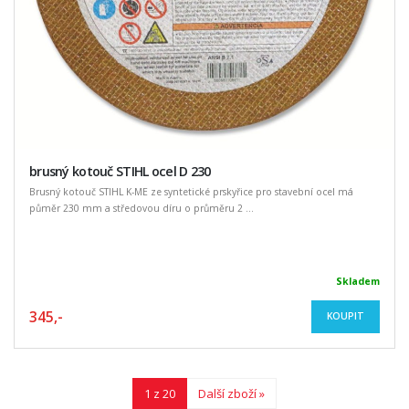
brusný kotouč STIHL ocel D 230
Brusný kotouč STIHL K-ME ze syntetické prskyřice pro stavební ocel má
půměr 230 mm a středovou díru o průměru 2 ...
Skladem
345,-
KOUPIT
1 z 20
Další zboží »