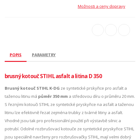
Možnosti a ceny dopravy
POPIS
PARAMETRY
brusný kotouč STIHL asfalt a litina D 350
Brusný kotouč STIHL K-DG
ze syntetické prskyřice pro asfalt a
taženou litinu má
půměr 350 mm
a středovou díru o průměru 20 mm.
S řeznými kotouči STIHL ze syntetické pryskyřice na asfalt a taženou
litinu lze efektivně řezat zejména trubky z tvárné litiny a asfalt.
Vhodné jsou tak pro profesionální použití při výstavbě silnic a
potrubí. Odolné rozbrušovací kotouče ze syntetické pryskyřice STIHL
jsou speciálně navrženy pro rozbrušovačky STIHL, mají velmi dobrý