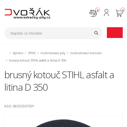
0
0
Nejste přihlášen
Přihlásit
Registrace
Výrobci
STIHL
rozbrušovací pily
rozbrušovací kotouče
brusný kotouč STIHL asfalt a litina D 350
brusný kotouč STIHL asfalt a
litina D 350
Kód: 08350307001