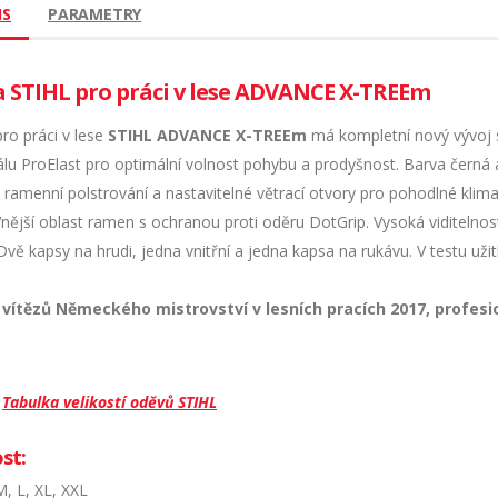
IS
PARAMETRY
a STIHL pro práci v lese ADVANCE X-TREEm
ro práci v lese
STIHL ADVANCE X-TREEm
má kompletní nový vývoj s
álu ProElast pro optimální volnost pohybu a prodyšnost. Barva černá a
 ramenní polstrování a nastavitelné větrací otvory pro pohodlné klim
Vnější oblast ramen s ochranou proti oděru DotGrip. Vysoká viditelno
Dvě kapsy na hrudi, jedna vnitřní a jedna kapsa na rukávu. V testu u
vítězů Německého mistrovství v lesních pracích 2017, profesio
Tabulka velikostí oděvů STIHL
st:
M, L, XL, XXL