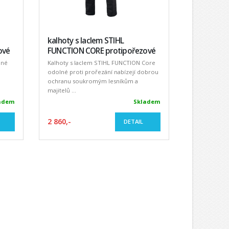
kalhoty s laclem STIHL
ové
FUNCTION CORE protipořezové
lné
Kalhoty s laclem STIHL FUNCTION Core
odolné proti prořezání nabízejí dobrou
ochranu soukromým lesníkům a
majitelů ...
adem
Skladem
2 860,-
DETAIL