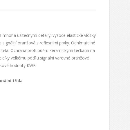
 mnoha užitečnými detaily: vysoce elastické vložky
 signální oranžová s reflexními prvky. Odnímatelné
a těla. Ochrana proti oděru keramickými tečkami na
st díky velkému podílu signální varovné oranžové
žitkové hodnoty KWF.
nální třída