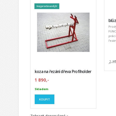
Nejprodávanější
blů
Prod
FUNC
práci
řezání
2 3
koza na řezání dřeva Profiholder
1 890,-
Skladem
KOUPIT
Zobrazit doporučené »