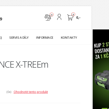
0
0
0,-
9
Nejste přihlášen
EJ
SERVIS A DÍLY
INFORMACE
KONTAKTY
Přihlásit
Registrace
VANCE X-TREEm
(0
x)
Ohodnotit tento produkt