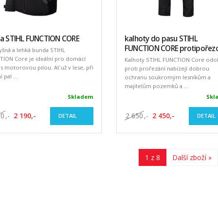
za STIHL FUNCTION CORE
kalhoty do pasu STIHL
FUNCTION CORE protipořez
yšná a lehká bunda STIHL
TION Core je ideální pro domácí
Kalhoty STIHL FUNCTION Core odo
 s motorovou pilou. Ať už v lese, při
proti prořezání nabízejí dobrou
 pal ...
ochranu soukromým lesníkům a
majitelům pozemků a ...
Skladem
Skl
80
,-
2 190,-
2 650
,-
2 450,-
DETAIL
DETAIL
1 z 8
Další zboží »