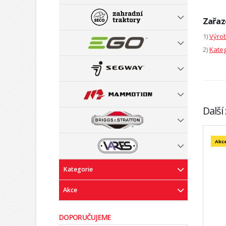
Zařaz
1)
Výrob
2)
Kateg
Další
Akc
Kategorie
Akce
DOPORUČUJEME