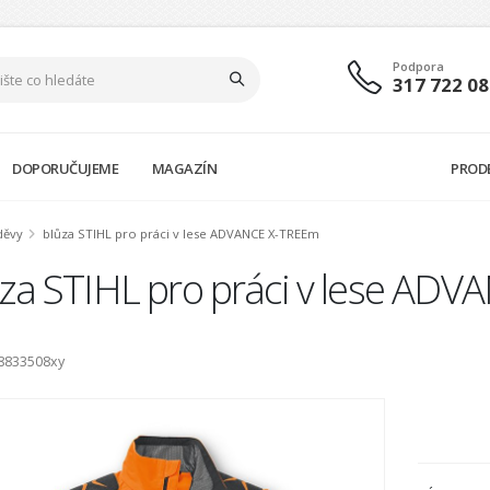
Podpora
317 722 08
DOPORUČUJEME
MAGAZÍN
PROD
děvy
blůza STIHL pro práci v lese ADVANCE X-TREEm
ůza STIHL pro práci v lese AD
8833508xy