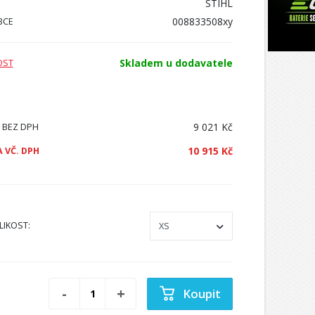
STIHL
008833508xy
BCE
Skladem u dodavatele
OST
9 021 Kč
 BEZ DPH
10 915 Kč
 VČ. DPH
LIKOST
:
Koupit