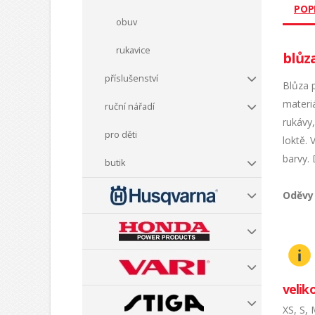
POP
obuv
rukavice
blůz
příslušenství
Blůza p
materi
ruční nářadí
rukávy,
pro děti
loktě. 
barvy. 
butik
Oděvy 
veliko
XS, S, 