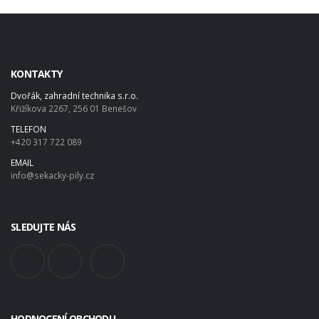
KONTAKTY
Dvořák, zahradní technika s.r.o.
Křižíkova 2267, 256 01 Benešov
TELEFON
+420 317 722 089
EMAIL
info@sekacky-pily.cz
SLEDUJTE NÁS
HODNOCENÍ OBCHODU