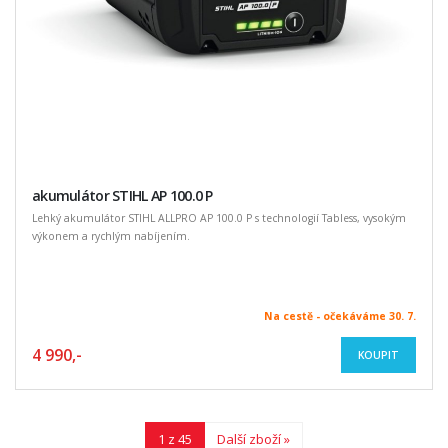
akumulátor STIHL AP 100.0 P
Lehký akumulátor STIHL ALLPRO AP 100.0 P s technologií Tabless, vysokým
výkonem a rychlým nabíjením.
Na cestě - očekáváme 30. 7.
4 990,-
KOUPIT
1 z 45
Další zboží »