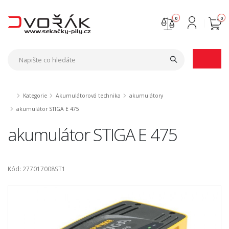
0
0
Nejste přihlášen
Přihlásit
Registrace
Kategorie
Akumulátorová technika
akumulátory
akumulátor STIGA E 475
akumulátor STIGA E 475
Kód: 277017008ST1