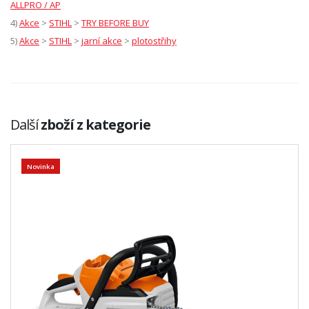
ALLPRO / AP
4)
Akce
>
STIHL
>
TRY BEFORE BUY
5)
Akce
>
STIHL
>
jarní akce
>
plotostřihy
Další
zboží z kategorie
Novinka