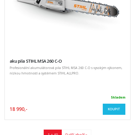
aku pila STIHL MSA 260 C-O
Profesionální akumulátorová pila STIHL MSA 260 C-O s vysokým výkonem,
nízkou hmotností a systémem STIHL ALLPRO.
Skladem
18 990,-
KOUPIT
1 z 40
Další zboží »