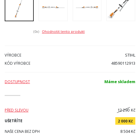
(0
x)
Ohodnotit tento produkt
STIHL
VÝROBCE
48590112913
KÓD VÝROBCE
Máme skladem
DOSTUPNOST
12 290
Kč
PŘED SLEVOU
UŠETŘÍTE
2 000 Kč
8 504 Kč
NAŠE CENA BEZ DPH