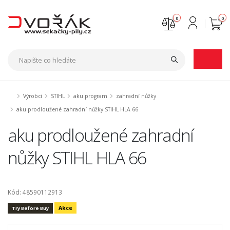
0
0
Nejste přihlášen
Přihlásit
Registrace
Výrobci
STIHL
aku program
zahradní nůžky
aku prodloužené zahradní nůžky STIHL HLA 66
aku prodloužené zahradní
nůžky STIHL HLA 66
Kód: 48590112913
Akce
Try Before Buy