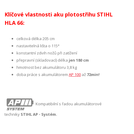
Klíčové vlastnosti aku plotostřihu STIHL
HLA 66:
celková délka 205 cm
nastavitelná lišta o 115°
konstantní zdvih nožů při zatížení
přepravní (skladovací) délka
jen 180 cm
hmotnost bez akumulátoru 3,8 kg
doba práce s akumulátorem
AP 100
až
72
min!
Kompatibilní s řadou akumulátorové
techniky
STIHL AP - Systém.