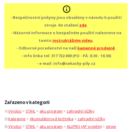
- Bezpečnostní pokyny jsou obsaženy v návodu k použití
stroje. Ke stažení
zde
.
- Názorné informace o bezpečném použití naleznete na
tomto
instruktážním videu
.
- Odborné poradenství na naší
kamenné prodejně
.
- info linka tel: 317 722 089 (PO - PÁ: 8:30 - 16:30)
- e-mail: info@sekacky-pily.cz
Zařazeno v kategorii
1)
Výrobci
>
STIHL
>
aku program
>
zahradní nůžky
2)
Kategorie
>
Akumulátorová technika
>
zahradní nůžky
3)
Výrobci
>
STIHL
>
aku program
>
ALLPRO (AP systém)
>
stroje