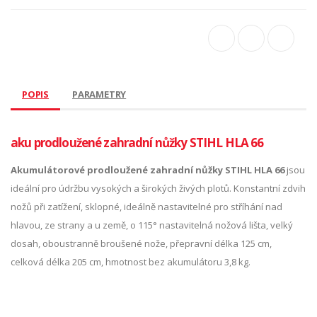
POPIS
PARAMETRY
aku prodloužené zahradní nůžky STIHL HLA 66
Akumulátorové prodloužené zahradní nůžky STIHL HLA 66
jsou
ideální pro údržbu vysokých a širokých živých plotů. Konstantní zdvih
nožů při zatížení, sklopné, ideálně nastavitelné pro stříhání nad
hlavou, ze strany a u země, o 115° nastavitelná nožová lišta, velký
dosah, oboustranně broušené nože, přepravní délka 125 cm,
celková délka 205 cm, hmotnost bez akumulátoru 3,8 kg.