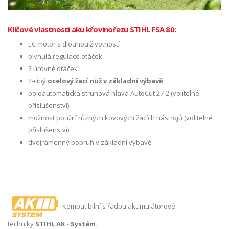
Klíčové vlastnosti aku křovinořezu STIHL FSA 80:
EC motor s dlouhou životností
plynulá regulace otáček
2 úrovně otáček
2-cípý
ocelový žací nůž v základní výbavě
poloautomatická strunová hlava AutoCut 27-2 (volitelné
příslušenství)
možnost použití různých kovových žacích nástrojů (volitelné
příslušenství)
dvojramenný popruh v základní výbavě
Kompatibilní s řadou akumulátorové
techniky
STIHL AK - Systém.