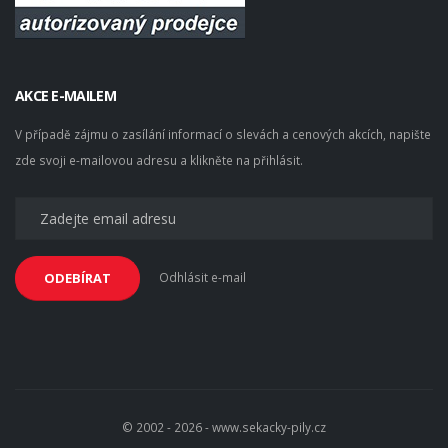
AKCE E-MAILEM
V případě zájmu o zasílání informací o slevách a cenových akcích, napište
zde svoji e-mailovou adresu a klikněte na přihlásit.
Odhlásit e-mail
ODEBÍRAT
© 2002 - 2026 - www.sekacky-pily.cz