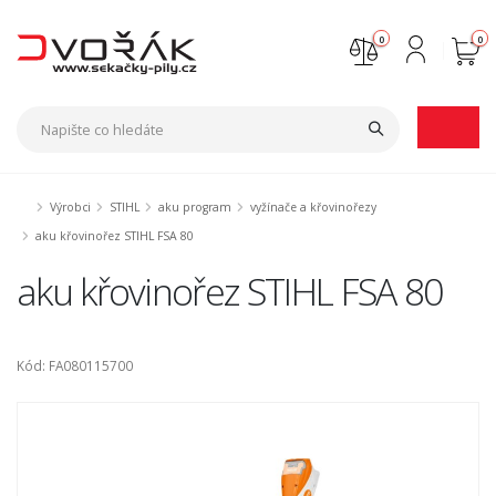
0
0
Nejste přihlášen
Přihlásit
Registrace
Výrobci
STIHL
aku program
vyžínače a křovinořezy
aku křovinořez STIHL FSA 80
aku křovinořez STIHL FSA 80
Kód: FA080115700