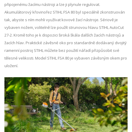
připojenému žacímu nástroji a lze ji plynule regulovat.
Akumulátorový křovinořez STIHL FSA 80 byl speciálně zkonstruován
tak, abyste s ním mohli využívat kovové žací nástroje. Sériově je
vybaven nožem, volitelně lze použít strunovou hlavu STIHL AutoCut
27-2. Kromě toho je k dispozici široká škála dalších žacích nástrojů a
žacích hlav. Praktické závěsné oko pro standardně dodávaný dvojitý
ramenní postroj STIHL můžete bez použití nářadí přizpůsobit své
tělesné velikosti. Model STIHL FSA 80 je vybaven závěsným okem pro
uložení.