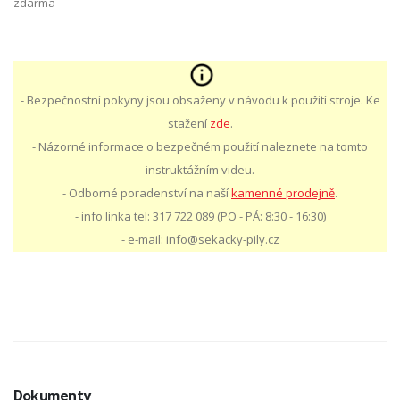
zdarma
- Bezpečnostní pokyny jsou obsaženy v návodu k použití stroje. Ke
stažení
zde
.
- Názorné informace o bezpečném použití naleznete na tomto
instruktážním videu.
- Odborné poradenství na naší
kamenné prodejně
.
- info linka tel: 317 722 089 (PO - PÁ: 8:30 - 16:30)
- e-mail: info@sekacky-pily.cz
Dokumenty