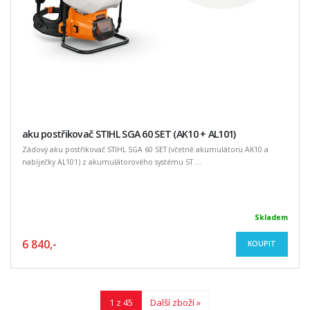
aku postřikovač STIHL SGA 60 SET (AK10 + AL101)
Zádový aku postřikovač STIHL SGA 60 SET (včetně akumulátoru AK10 a
nabíječky AL101) z akumulátorového systému ST ...
Skladem
6 840,-
KOUPIT
1 z 45
Další zboží »