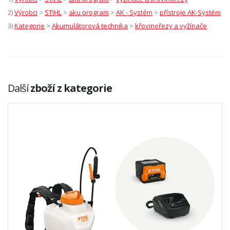
2)
Výrobci
>
STIHL
>
aku program
>
AK - Systém
>
přístroje AK-Systém
3)
Kategorie
>
Akumulátorová technika
>
křovinořezy a vyžínače
Další
zboží z kategorie