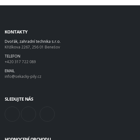
KONTAKTY
Dvořák, zahradní technika s.r.o.
Křižíkova 2267, 256 01 Benešov
TELEFON
+420 317 722 089
EMAIL
info@sekacky-pily.cz
SLEDUJTE NÁS
HODNOCENÍ OBCHODU