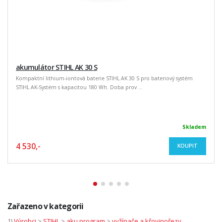
akumulátor STIHL AK 30 S
Kompaktní lithium-iontová baterie STIHL AK 30 S pro bateriový systém
STIHL AK-Systém s kapacitou 180 Wh. Doba prov ...
Skladem
4 530,-
KOUPIT
Zařazeno v kategorii
1)
Výrobci
>
STIHL
>
aku program
>
vyžínače a křovinořezy