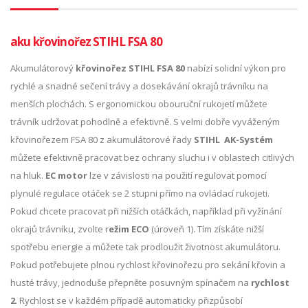
aku křovinořez STIHL FSA 80
Akumulátorový
křovinořez STIHL FSA 80
nabízí solidní výkon pro
rychlé a snadné sečení trávy a dosekávání okrajů trávníku na
menších plochách. S ergonomickou obouruční rukojetí můžete
trávník udržovat pohodlně a efektivně. S velmi dobře vyváženým
křovinořezem FSA 80 z akumulátorové řady
STIHL AK-Systém
můžete efektivně pracovat bez ochrany sluchu i v oblastech citlivých
na hluk.
EC motor
lze v závislosti na použití regulovat pomocí
plynulé regulace otáček se 2 stupni přímo na ovládací rukojeti.
Pokud chcete pracovat při nižších otáčkách, například při vyžínání
okrajů trávníku, zvolte r
ežim ECO
(úroveň 1). Tím získáte nižší
spotřebu energie a můžete tak prodloužit životnost akumulátoru.
Pokud potřebujete plnou rychlost křovinořezu pro sekání křovin a
husté trávy, jednoduše přepněte posuvným spínačem na
rychlost
2
. Rychlost se v každém případě automaticky přizpůsobí