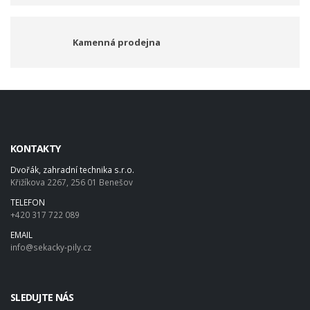
Kamenná prodejna
KONTAKTY
Dvořák, zahradní technika s.r.o.
Křižíkova 2267, 256 01 Benešov
TELEFON
+420 317 722 089
EMAIL
info@sekacky-pily.cz
SLEDUJTE NÁS