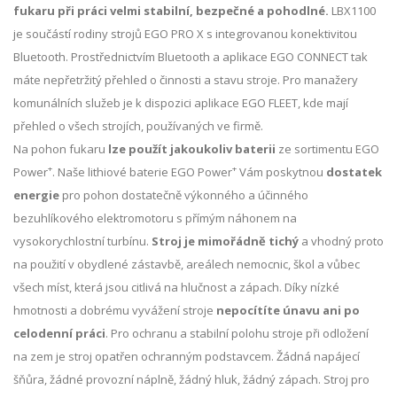
fukaru při práci velmi stabilní, bezpečné a pohodlné.
LBX1100
je součástí rodiny strojů EGO PRO X s integrovanou konektivitou
Bluetooth. Prostřednictvím Bluetooth a aplikace EGO CONNECT tak
máte nepřetržitý přehled o činnosti a stavu stroje. Pro manažery
komunálních služeb je k dispozici aplikace EGO FLEET, kde mají
přehled o všech strojích, používaných ve firmě.
Na pohon fukaru
lze použít jakoukoliv baterii
ze sortimentu EGO
+
+
Power
. Naše lithiové baterie EGO Power
Vám poskytnou
dostatek
energie
pro pohon dostatečně výkonného a účinného
bezuhlíkového elektromotoru s přímým náhonem na
vysokorychlostní turbínu.
Stroj je mimořádně tichý
a vhodný proto
na použití v obydlené zástavbě, areálech nemocnic, škol a vůbec
všech míst, která jsou citlivá na hlučnost a zápach. Díky nízké
hmotnosti a dobrému vyvážení stroje
nepocítíte únavu ani po
celodenní práci
. Pro ochranu a stabilní polohu stroje při odložení
na zem je stroj opatřen ochranným podstavcem. Žádná napájecí
šňůra, žádné provozní náplně, žádný hluk, žádný zápach. Stroj pro