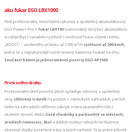
aku fukar EGO LBX1000
Plně profesionální, mimořádně výkonný a spolehlivý akumulátorový
EGO Power+ Pro X
fukar LBX100
(samostatný stroj bez akumulátoru
a nabíječky) s variabilní rychlostí s možností fixace včetně režimu
3
„BOOST“ – zesíleného průtoku až 1700 m
/h
rychlostí až 299 km/h
.
Jedná se o nejvýkonnější ručně nesený bateriový foukač na trhu.
Součástí balení je jednoramenní postroj EGO AP1500.
První svého druhu.
Profesionální úklid povrchů ploch vyžaduje výkonný a spolehlivý
stroj.
Uklizený trávník
na podzim v zámeckých zahradách, parcích
nebo na zahradách většinou zakryje vrstva spadaného listí z
okolních stromů. Nebo
čisté chodníky a parkoviště ve městech,
areálech nemocnic, škol
a dalších institucí citlivých na hlučnost
zbavené zbytky posečené trávy a jiných nečistot. To je práce přesně