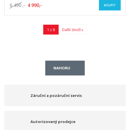
6 490
,-
4 990,-
KOUPIT
1 z 8
Další zboží »
NAHORU
Záruční a pozáruční servis
Autorizovaný prodejce