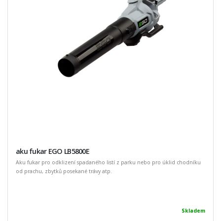
aku fukar EGO LB5800E
Aku fukar pro odklizení spadaného listí z parku nebo pro úklid chodníku
od prachu, zbytků posekané trávy atp.
Skladem