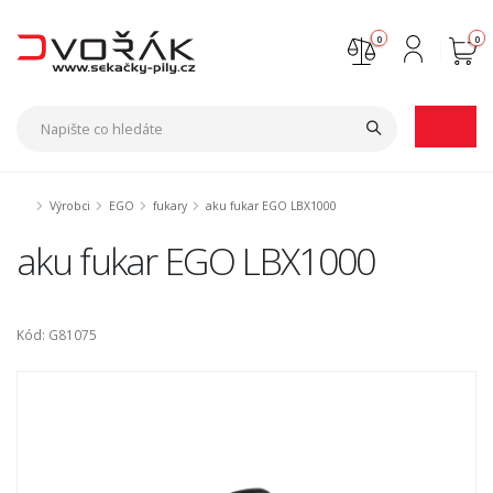
0
0
Nejste přihlášen
Přihlásit
Registrace
Výrobci
EGO
fukary
aku fukar EGO LBX1000
aku fukar EGO LBX1000
Kód: G81075