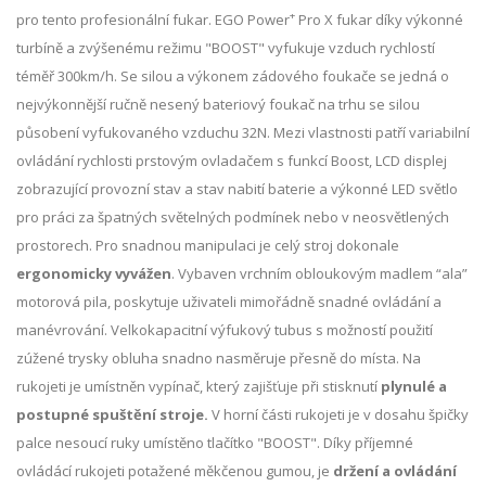
+
pro tento profesionální fukar. EGO Power
Pro X fukar díky výkonné
turbíně a zvýšenému režimu "BOOST" vyfukuje vzduch rychlostí
téměř 300km/h. Se silou a výkonem zádového foukače se jedná o
nejvýkonnější ručně nesený bateriový foukač na trhu se silou
působení vyfukovaného vzduchu 32N. Mezi vlastnosti patří variabilní
ovládání rychlosti prstovým ovladačem s funkcí Boost, LCD displej
zobrazující provozní stav a stav nabití baterie a výkonné LED světlo
pro práci za špatných světelných podmínek nebo v neosvětlených
prostorech. Pro snadnou manipulaci je celý stroj dokonale
ergonomicky vyvážen
. Vybaven vrchním obloukovým madlem “ala”
motorová pila, poskytuje uživateli mimořádně snadné ovládání a
manévrování. Velkokapacitní výfukový tubus s možností použití
zúžené trysky obluha snadno nasměruje přesně do místa. Na
rukojeti je umístněn vypínač, který zajišťuje při stisknutí
plynulé a
postupné spuštění stroje.
V horní části rukojeti je v dosahu špičky
palce nesoucí ruky umístěno tlačítko "BOOST". Díky příjemné
ovládácí rukojeti potažené měkčenou gumou, je
držení a ovládání