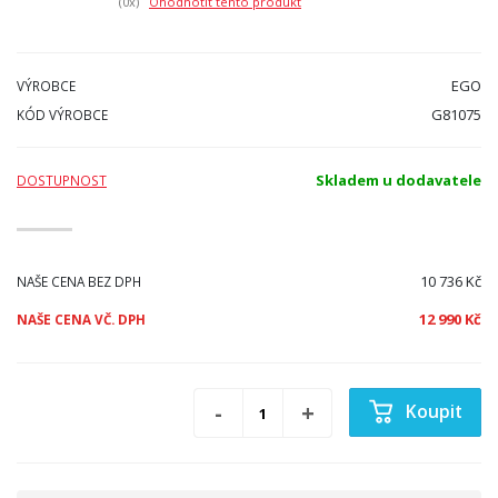
(0
x)
Ohodnotit tento produkt
EGO
VÝROBCE
G81075
KÓD VÝROBCE
Skladem u dodavatele
DOSTUPNOST
10 736 Kč
NAŠE CENA BEZ DPH
12 990 Kč
NAŠE CENA VČ. DPH
Koupit