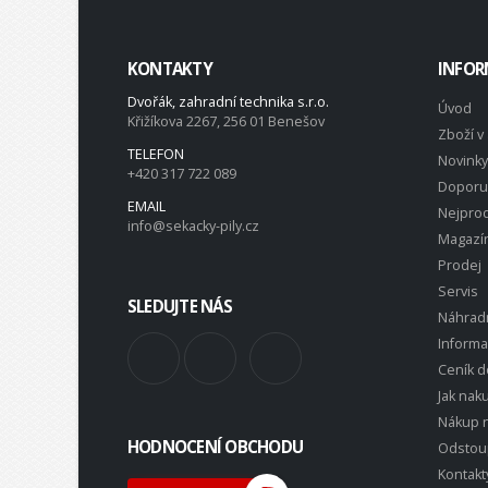
KONTAKTY
INFOR
Dvořák, zahradní technika s.r.o.
Úvod
Křižíkova 2267, 256 01 Benešov
Zboží v 
TELEFON
Novinky
+420 317 722 089
Doporu
EMAIL
Nejprod
info@sekacky-pily.cz
Magazí
Prodej
Servis
SLEDUJTE NÁS
Náhradn
Inform
Ceník d
Jak nak
Nákup n
HODNOCENÍ OBCHODU
Odstou
Kontakt