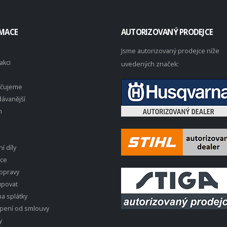
MACE
AUTORIZOVANÝ PRODEJCE
Jsme autorizovaný prodejce níže
akci
uvedených značek:
čujeme
ávanější
n
í díly
ace
opravy
upovat
a splátky
pení od smlouvy
y