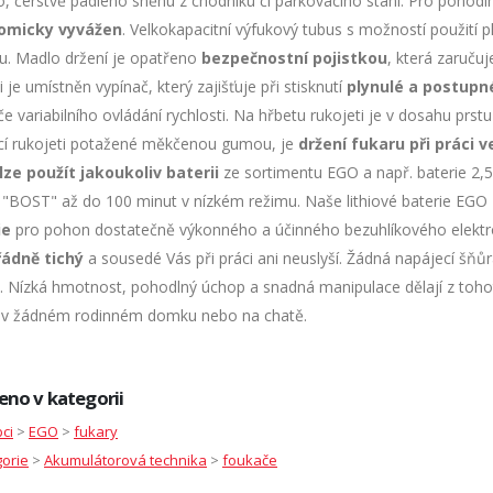
, čerstvě padlého sněhu z chodníku či parkovacího stání. Pro pohodln
omicky vyvážen
. Velkokapacitní výfukový tubus s možností použití 
u. Madlo držení je opatřeno
bezpečnostní pojistkou
, která zaruču
i je umístněn vypínač, který zajišťuje při stisknutí
plynulé a postupn
e variabilního ovládání rychlosti. Na hřbetu rukojeti je v dosahu prs
cí rukojeti potažené měkčenou gumou, je
držení fukaru při práci 
lze použít jakoukoliv baterii
ze sortimentu EGO a např. baterie 2,
 "BOST" až do 100 minut v nízkém režimu. Naše lithiové baterie E
ie
pro pohon dostatečně výkonného a účinného bezuhlíkového elektr
ádně tichý
a sousedé Vás při práci ani neuslyší. Žádná napájecí šňů
. Nízká hmotnost, pohodlný úchop a snadná manipulace dělají z tohot
 v žádném rodinném domku nebo na chatě.
eno v kategorii
ci
>
EGO
>
fukary
orie
>
Akumulátorová technika
>
foukače