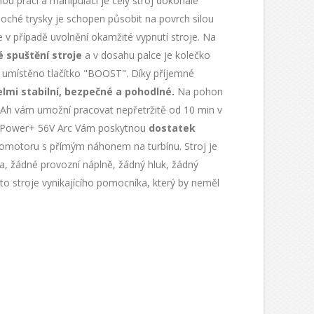
ou práci a manipulaci je celý stroj dokonale
ploché trysky je schopen působit na povrch silou
je v případě uvolnění okamžité vypnutí stroje. Na
é spuštění stroje
a v dosahu palce je kolečko
tu umístěno tlačítko "BOOST". Díky příjemné
velmi stabilní, bezpečné a pohodlné.
Na pohon
5Ah vám umožní pracovat nepřetržitě od 10 min v
GO Power+ 56V Arc Vám poskytnou
dostatek
omotoru s přímým náhonem na turbínu. Stroj je
ra, žádné provozní náplně, žádný hluk, žádný
o stroje vynikajícího pomocníka, který by neměl