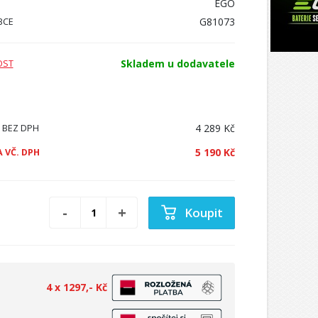
EGO
G81073
BCE
Skladem u dodavatele
OST
4 289 Kč
 BEZ DPH
5 190 Kč
 VČ. DPH
Koupit
4 x 1297,- Kč