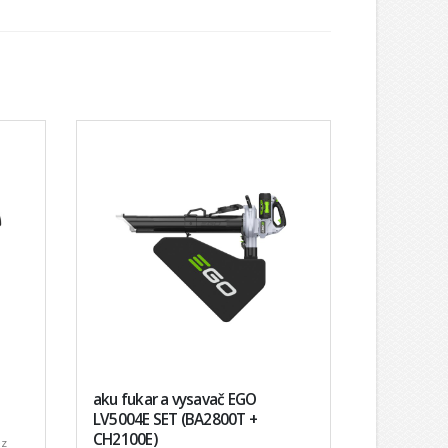
aku fukar a vysavač EGO
LV5004E SET (BA2800T +
CH2100E)
ez