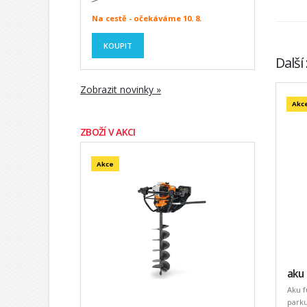
Na cestě - očekáváme 10. 8.
KOUPIT
Další
Zobrazit novinky »
Akc
ZBOŽÍ V AKCI
Akce
aku
Aku f
park