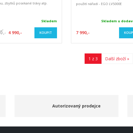
u, zbytků posekané trávy atp.
použití nářadí - EGO LV5000E
Skladem
Skladem u dodav
90
,-
4 990,-
7 990,-
KOUPIT
KOUP
1 z 3
Další zboží »
Autorizovaný prodejce