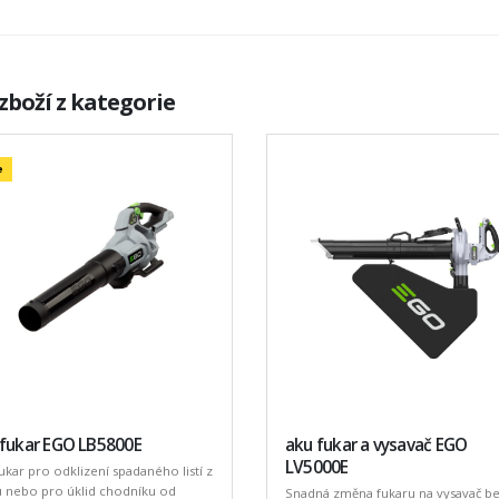
zboží z kategorie
e
 fukar EGO LB5800E
aku fukar a vysavač EGO
LV5000E
ukar pro odklizení spadaného listí z
u nebo pro úklid chodníku od
Snadná změna fukaru na vysavač b