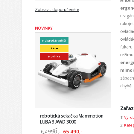
lehkého
ergon
Zobrazit doporučené »
uragán
rukojet
NOVINKY
ovladač
ovládá
Nejprodávanější
fukaru
Akce
režimu
Novinka
energ
mimoř
zápach
chybět
Zařaz
robotická sekačka Mammotion
1)
Výrob
LUBA 3 AWD 3000
2)
Kateg
67 990
,-
65 490,-