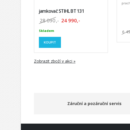
prach
jamkovač STIHL BT 131
28 090
,-
24 990,-
Skladem
6 4
KOUPIT
Zobrazit zboží v akci »
Záruční a pozáruční servis