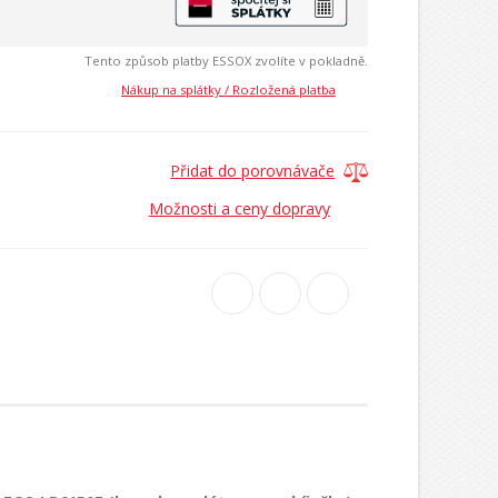
Tento způsob platby ESSOX zvolíte v pokladně.
Nákup na splátky / Rozložená platba
Přidat do porovnávače
Možnosti a ceny dopravy