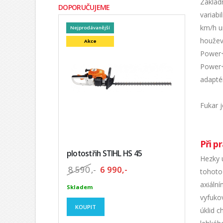
Základ
DOPORUČUJEME
variab
km/h u
Nejprodávanější
houžev
Akce
Power+
Power+
adapté
Fukar 
Při p
plotostřih STIHL HS 45
Hezky 
8 590
,-
6 990,-
tohoto 
axiáln
Skladem
vyfuko
KOUPIT
úklid c