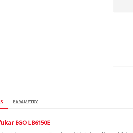
IS
PARAMETRY
fukar EGO LB6150E