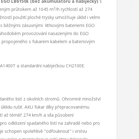
EGO LB6150E (bez akumulátoru a nabíječky)
s
3
íleným průtokem až 1045 m
/h rychlostí až 274
ostí použití ploché trysky umožňuje úklid i velmi
 s běžnými zásuvnými lithiovými bateriemi EGO
dlouhodobém provozování nasazenými do EGO
a propojeného s fukarem kabelem a bateriovým
BA1400T a standardní nabíječkou CH2100E.
daného listí z okolních stromů. Ohromné množství
i úklidu rušit. AKU fukar díky přepracovanému
í až téměř 274 km/h a síla působení
pro odklizení spadaného listí na zahradě nebo pro
je schopen spolehlivě "odfouknout" i vrstvu