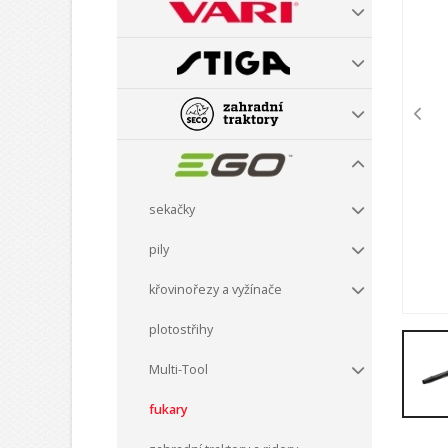
sekačky
pily
křovinořezy a vyžínače
plotostřihy
Multi-Tool
fukary