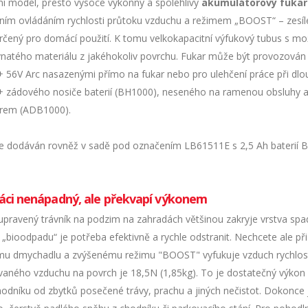
ní model, přesto vysoce výkonný a spolehlivý
akumulátorový fukar 
ilním ovládáním rychlosti průtoku vzduchu a režimem „BOOST“ – zes
rčený pro domácí použití. K tomu velkokapacitní výfukový tubus s možn
natého materiálu z jakéhokoliv povrchu. Fukar může být provozován
 56V Arc nasazenými přímo na fukar nebo pro ulehčení práce při 
 zádového nosiče baterií (BH1000), neseného na ramenou obsluhy 
rem (ADB1000).
je dodáván rovněž v sadě pod označením LB61511E s 2,5 Ah baterií 
ráci nenápadný, ale překvapí výkonem
upravený trávník na podzim na zahradách většinou zakryje vrstva spa
„bioodpadu“ je potřeba efektivně a rychle odstranit. Nechcete ale př
ímu dmychadlu a zvýšenému režimu "BOOST" vyfukuje vzduch rychlost
vaného vzduchu na povrch je 18,5N (1,85kg). To je dostatečný výkon 
hodníku od zbytků posečené trávy, prachu a jiných nečistot. Dokonce 