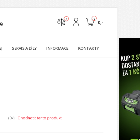
0
0
0,-
9
Nejste přihlášen
EJ
SERVIS A DÍLY
INFORMACE
KONTAKTY
Přihlásit
Registrace
(0
x)
Ohodnotit tento produkt