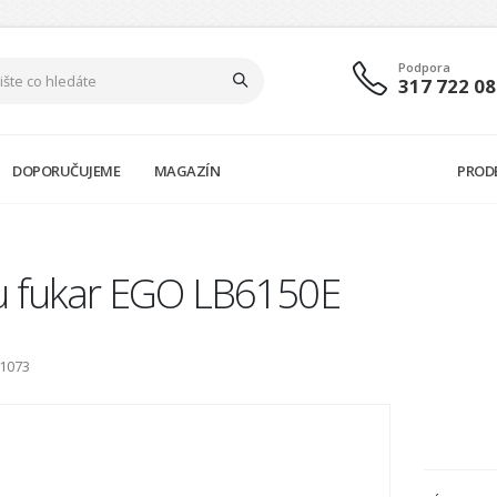
Podpora
317 722 08
DOPORUČUJEME
MAGAZÍN
PROD
u fukar EGO LB6150E
81073