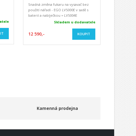
Snadná změna fukaru na vysavač bez
použití nářadí - EGO LV5000E v sadě s
baterií a nabíječkou = LV5004E
atele
Skladem u dodavatele
IT
12 590,-
KOUPIT
Kamenná prodejna