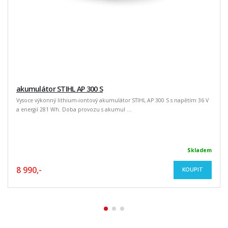
akumulátor STIHL AP 300 S
Vysoce výkonný lithium-iontový akumulátor STIHL AP 300 S s napětím 36 V
a energií 281 Wh. Doba provozu s akumul ...
Skladem
8 990,-
KOUPIT