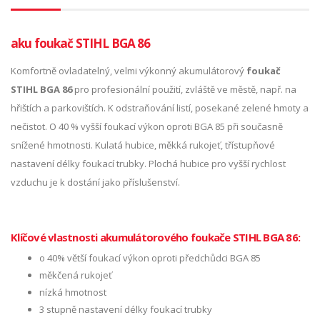
aku foukač STIHL BGA 86
Komfortně ovladatelný, velmi výkonný akumulátorový
foukač
STIHL BGA 86
pro profesionální použití, zvláště ve městě, např. na
hřištích a parkovištích. K odstraňování listí, posekané zelené hmoty a
nečistot. O 40 % vyšší foukací výkon oproti BGA 85 při současně
snížené hmotnosti. Kulatá hubice, měkká rukojeť, třístupňové
nastavení délky foukací trubky. Plochá hubice pro vyšší rychlost
vzduchu je k dostání jako příslušenství.
Klíčové vlastnosti akumulátorového foukače STIHL BGA 86:
o 40% větší foukací výkon oproti předchůdci BGA 85
měkčená rukojeť
nízká hmotnost
3 stupně nastavení délky foukací trubky