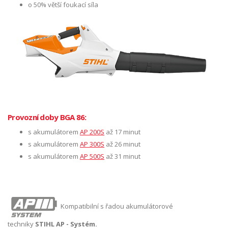
o 50% větší foukací síla
Provozní doby BGA 86:
s akumulátorem
AP 200S
až 17 minut
s akumulátorem
AP 300S
až 26 minut
s akumulátorem
AP 500S
až 31 minut
Kompatibilní s řadou akumulátorové
techniky
STIHL AP - Systém.