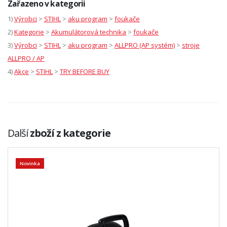
Zařazeno v kategorii
1)
Výrobci
>
STIHL
>
aku program
>
foukače
2)
Kategorie
>
Akumulátorová technika
>
foukače
3)
Výrobci
>
STIHL
>
aku program
>
ALLPRO (AP systém)
>
stroje
ALLPRO / AP
4)
Akce
>
STIHL
>
TRY BEFORE BUY
Další
zboží z kategorie
Novinka