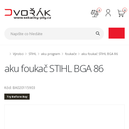
0
0
Nejste přihlášen
Přihlásit
Registrace
Výrobci
STIHL
aku program
foukače
aku foukač STIHL BGA 86
aku foukač STIHL BGA 86
Kód: BA020115903
Try Before Buy