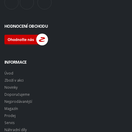
HODNOCENÍ OBCHODU
INFORMACE
Úvod
Zboží v akci
Novinky
Doporučujeme
Nejprodávanější
Magazín
Prodej
Servis
Náhradní díly