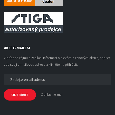
AKCE E-MAILEM
V případě zájmu o zasílání informací o slevách a cenových akcích, napište
zde svoji e-mailovou adresu a klikněte na přihlásit.
Odhlásit e-mail
ODEBÍRAT