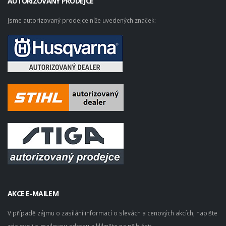
AUTORIZOVANÝ PRODEJCE
Jsme autorizovaný prodejce níže uvedených značek:
AKCE E-MAILEM
V případě zájmu o zasílání informací o slevách a cenových akcích, napište