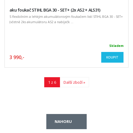
aku foukač STIHL BGA 30 - SET+ (2x AS2 + ALS31)
S flexibilním a lehkým akumulátorovým foukačem listí STIHL BGA 30 - SET+
(včetně 2ks akumulátoru AS2 a nabíječk ...
Skladem
3 990,-
KOUPIT
1 z 6
Další zboží »
NAHORU