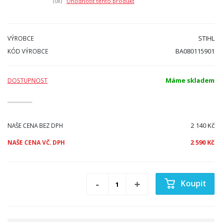
(0
x)
Ohodnotit tento produkt
STIHL
VÝROBCE
BA080115901
KÓD VÝROBCE
Máme skladem
DOSTUPNOST
2 140 Kč
NAŠE CENA BEZ DPH
2 590 Kč
NAŠE CENA VČ. DPH
Koupit