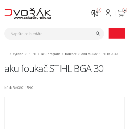
0
0
Nejste přihlášen
Přihlásit
Registrace
Výrobci
STIHL
aku program
foukače
aku foukač STIHL BGA 30
aku foukač STIHL BGA 30
Kód: BA080115901