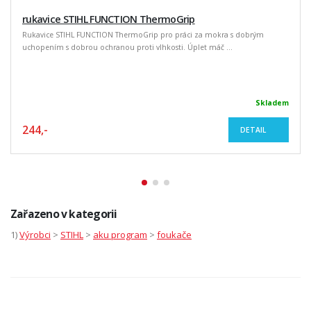
rukavice STIHL FUNCTION ThermoGrip
Rukavice STIHL FUNCTION ThermoGrip pro práci za mokra s dobrým
uchopením s dobrou ochranou proti vlhkosti. Úplet máč ...
Skladem
244,-
DETAIL
Zařazeno v kategorii
1)
Výrobci
>
STIHL
>
aku program
>
foukače