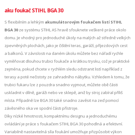
aku foukač STIHL BGA 30
S flexibilním a lehkým
akumulátorovým foukačem listí STIHL
BGA 30
ze systému STIHL AS hravě sfouknete veškeré práce okolo
domu. Je vhodný pro jednoduché úkoly na malých až středně velkých
zpevněných plochách, jako je čištění teras, garáží, příjezdových cest
a balkonů. V závislosti na daném úkolu můžete bez nářadí rychle
vyměňovat dlouhou trubici foukače a krátkou trysku, což je praktické
zejména, pokud chcete v rychlém sledu odstranit listí například z
terasy a poté nečistoty ze zahradního nábytku. Vzhledem k tomu, že
trubici fukaru lze z pouzdra snadno vyjmout, můžete obě části
uskladnit v dílně, garáži nebo ve sklepě, aniž by stroj zabíral příliš
místa. Případně lze BGA 30 také snadno zavěsit na zeď pomocí
závěsného oka ve spodní části přístroje.
Díky nízké hmotnosti, kompaktnímu designu a jednoduchému
ovládání je práce s foukačem STIHL BGA 30 pohodlná a efektivní.
Variabilně nastavitelná síla foukání umožňuje přizpůsobit výkon