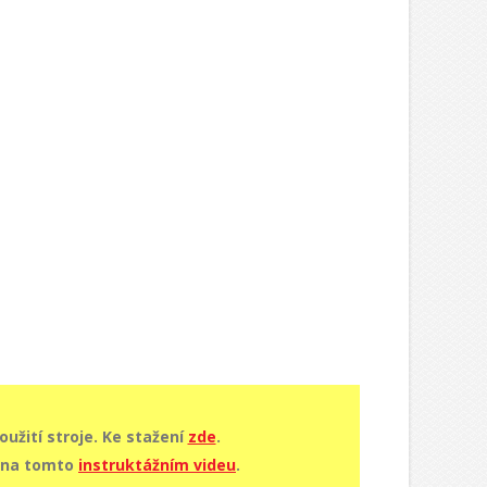
užití stroje. Ke stažení
zde
.
e na tomto
instruktážním videu
.