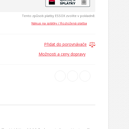
Tento způsob platby ESSOX zvolíte v pokladně.
Nákup na splátky / Rozložená platba
Přidat do porovnávače
Možnosti a ceny dopravy