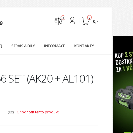
0
0
0,-
9
Nejste přihlášen
EJ
SERVIS A DÍLY
INFORMACE
KONTAKTY
Přihlásit
Registrace
56 SET (AK20 + AL101)
(0
x)
Ohodnotit tento produkt