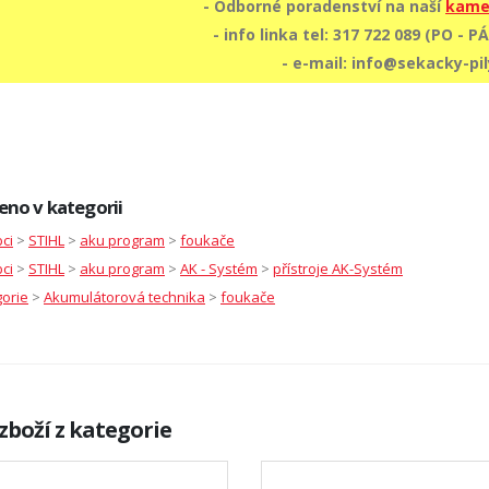
- Odborné poradenství na naší
kame
- info linka tel: 317 722 089 (PO - PÁ:
- e-mail: info@sekacky-pil
eno v kategorii
ci
>
STIHL
>
aku program
>
foukače
ci
>
STIHL
>
aku program
>
AK - Systém
>
přístroje AK-Systém
orie
>
Akumulátorová technika
>
foukače
zboží z kategorie