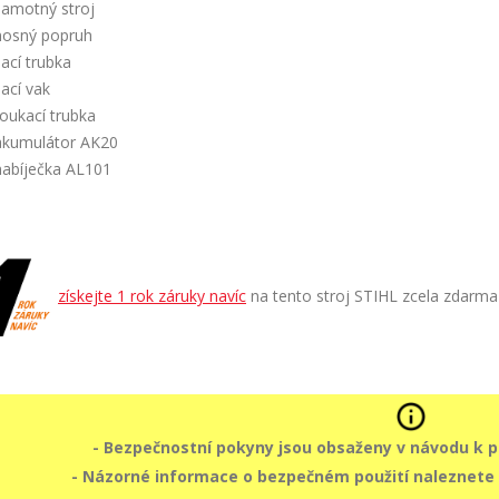
samotný stroj
nosný popruh
sací trubka
sací vak
foukací trubka
akumulátor AK20
nabíječka AL101
získejte 1 rok záruky navíc
na tento stroj STIHL zcela zdarma
- Bezpečnostní pokyny jsou obsaženy v návodu k po
- Názorné informace o bezpečném použití naleznet