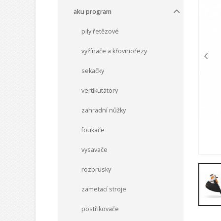
aku program
pily řetězové
vyžínače a křovinořezy
sekačky
vertikutátory
zahradní nůžky
foukače
vysavače
rozbrusky
zametací stroje
postřikovače