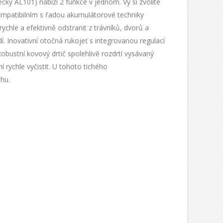
ky AL101) nabízí 2 funkce v jednom. Vy si zvolíte
 kompatibilním s řadou akumulátorové techniky
rychle a efektivně odstranit z trávníků, dvorů a
. Inovativní otočná rukojeť s integrovanou regulací
obustní kovový drtič spolehlivě rozdrtí vysávaný
 rychle vyčistit. U tohoto tichého
hu.