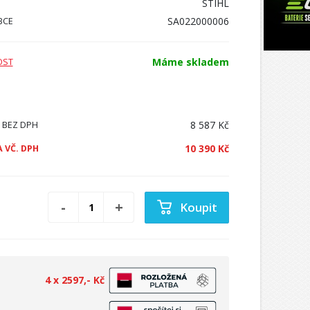
STIHL
SA022000006
BCE
Máme skladem
OST
8 587 Kč
 BEZ DPH
10 390 Kč
 VČ. DPH
Koupit
4 x 2597,- Kč