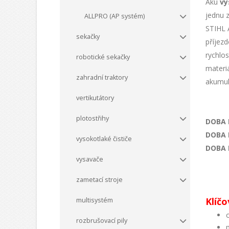
Aku
vy
jednu z
ALLPRO (AP systém)
STIHL A
sekačky
příjezd
rychlos
robotické sekačky
materiá
zahradní traktory
akumul
vertikutátory
plotostřihy
DOBA
DOBA
vysokotlaké čističe
DOBA
vysavače
zametací stroje
Klíčo
multisystém
rozbrušovací pily