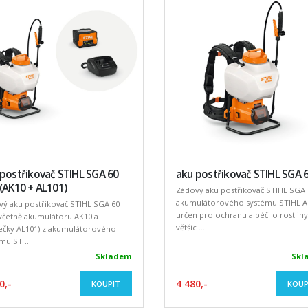
postřikovač STIHL SGA 60
aku postřikovač STIHL SGA 
(AK10 + AL101)
Zádový aku postřikovač STIHL SGA 
akumulátorového systému STIHL A
ý aku postřikovač STIHL SGA 60
určen pro ochranu a péči o rostliny
včetně akumulátoru AK10 a
většíc ...
ječky AL101) z akumulátorového
mu ST ...
Skladem
Skl
0,-
4 480,-
KOUPIT
KOUP