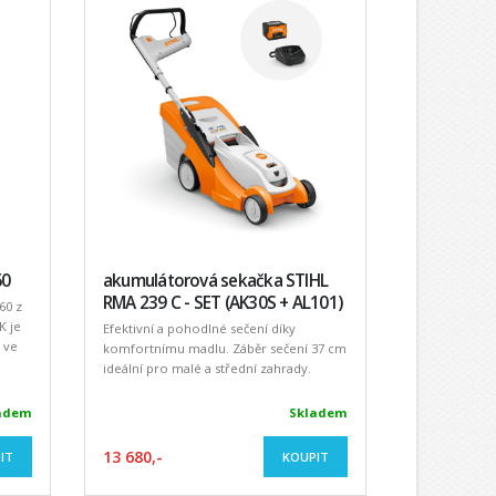
60
akumulátorová sekačka STIHL
RMA 239 C - SET (AK30S + AL101)
60 z
K je
Efektivní a pohodlné sečení díky
 ve
komfortnímu madlu. Záběr sečení 37 cm
ideální pro malé a střední zahrady.
adem
Skladem
13 680,-
IT
KOUPIT