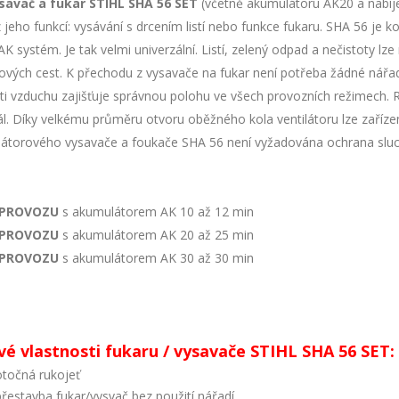
savač a fukar STIHL SHA 56 SET
(včetně akumulátoru AK20 a nabíječ
 jeho funkcí: vysávání s drcením listí nebo funkce fukaru. SHA 56 je
K systém. Je tak velmi univerzální. Listí, zelený odpad a nečistoty lze 
ových cest. K přechodu z vysavače na fukar není potřeba žádné nářadí
ti vzduchu zajišťuje správnou polohu ve všech provozních režimech. R
l. Díky velkému průměru otvoru oběžného kola ventilátoru lze zařízení
átorového vysavače a foukače SHA 56 není vyžadována ochrana sluc
 PROVOZU
s akumulátorem ​​AK 10 až 12 min
 PROVOZU
s akumulátorem ​​AK 20 až 25 min
 PROVOZU
s akumulátorem ​​AK 30 až 30 min
vé vlastnosti fukaru / vysavače STIHL SHA 56 SET:
otočná rukojeť
přestavba fukar/vysvač bez použití nářadí