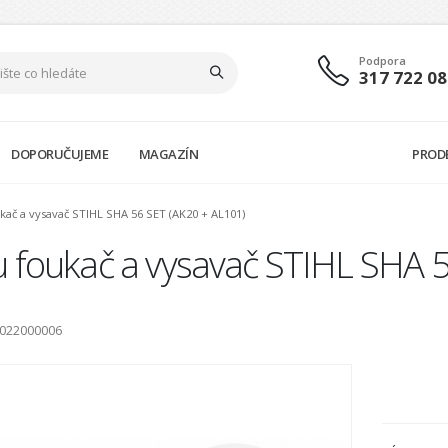
Podpora
317 722 08
DOPORUČUJEME
MAGAZÍN
PROD
kač a vysavač STIHL SHA 56 SET (AK20 + AL101)
u foukač a vysavač STIHL SHA 
A022000006