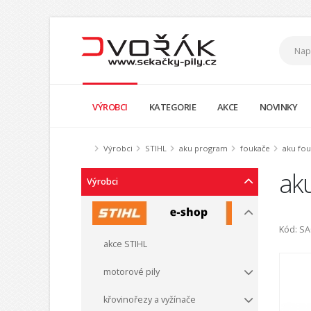
VÝROBCI
KATEGORIE
AKCE
NOVINKY
Výrobci
STIHL
aku program
foukače
aku fou
ak
Výrobci
Kód: S
akce STIHL
motorové pily
křovinořezy a vyžínače