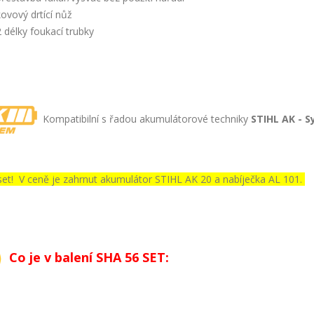
kovový drtící nůž
2 délky foukací trubky
Kompatibilní s řadou akumulátorové techniky
STIHL AK - S
set! V ceně je zahrnut akumulátor STIHL AK 20 a nabíječka AL 101.
Co je v balení SHA 56 SET: