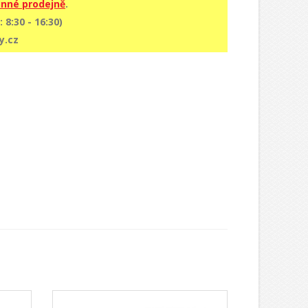
nné prodejně
.
 8:30 - 16:30)
y.cz