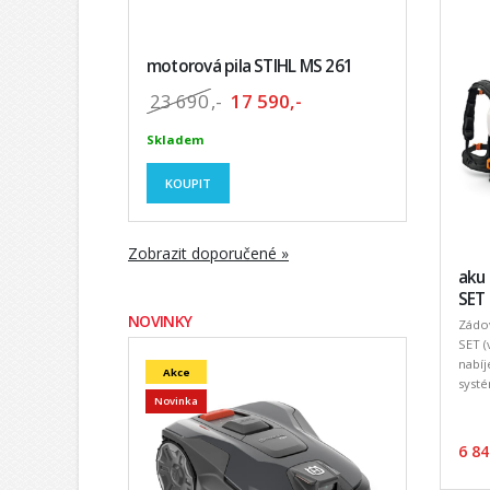
motorová pila STIHL MS 261
23 690
,-
17 590,-
Skladem
KOUPIT
Zobrazit doporučené »
aku 
SET 
NOVINKY
Zádov
SET (
nabí
Akce
systé
Novinka
6 84