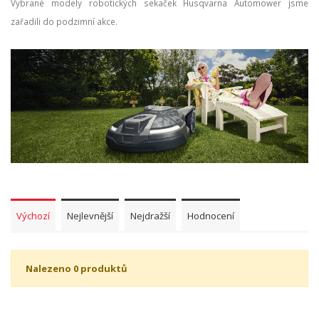
Vybrané modely robotických sekaček Husqvarna Automower jsme
zařadili do podzimní akce.
Výchozí
Nejlevnější
Nejdražší
Hodnocení
Nalezeno 0 produktů